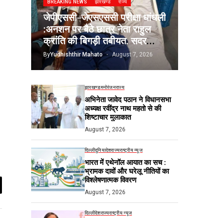
BREAKING NEWS
झारखण्ड
राज्य
जेपीएससी-जेएसएससी परीक्षा धांधली
:अनशन पर बैठे छात्र नेता राहुल
क्रांति की बिगड़ी तबीयत, सदर
अस्पताल में भर्ती
By
Yudhishthir Mahato
August 7, 2026
झारखण्ड
मनोरंजन
राज्य
अभिनेता जावेद पठान ने विधानसभा
अध्यक्ष रवींद्र नाथ महतो से की
शिष्टाचार मुलाकात
August 7, 2026
दिल्ली
दुनिया
देश
राज्य
राष्ट्रीय न्यूज
भारत में एथेनॉल आयात का सच :
भ्रामक दावों और घरेलू नीतियों का
विश्लेषणात्मक विवरण
August 7, 2026
दिल्ली
देश
राज्य
राष्ट्रीय न्यूज