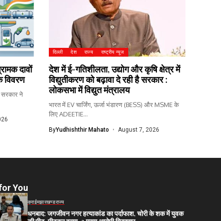
दिल्ली
देश
राज्य
राष्ट्रीय न्यूज
रामक दावों
देश में ई-गतिशीलता, उद्योग और कृषि क्षेत्र में
मक विवरण
विद्युतीकरण को बढ़ावा दे रही है सरकार :
लोकसभा में विद्युत मंत्रालय
 सरकार ने
भारत में EV चार्जिंग, ऊर्जा भंडारण (BESS) और MSME के
लिए ADEETIE...
026
By
Yudhishthir Mahato
August 7, 2026
for You
क्राईम
झारखण्ड
राज्य
धनबाद: जगजीवन नगर हत्याकांड का पर्दाफाश, चोरी के शक में युवक