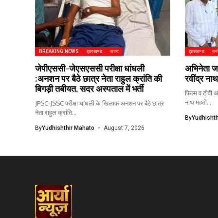
BREAKING NEWS
झारखण्ड
राज्य
झारखण्ड
मन
जेपीएससी-जेएसएससी परीक्षा धांधली
अभिनेता जा
:अनशन पर बैठे छात्र नेता राहुल क्रांति की
रवींद्र ना
बिगड़ी तबीयत, सदर अस्पताल में भर्ती
फिल्म व टीवी अ
नाथ महतो...
JPSC-JSSC परीक्षा धांधली के खिलाफ अनशन पर बैठे छात्र
नेता राहुल क्रांति...
By
Yudhishth
By
Yudhishthir Mahato
August 7, 2026