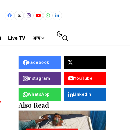
ल
Live TV
अन्य
Facebook
Instagram
YouTube
WhatsApp
LinkedIn
Also Read