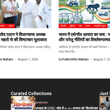
ोरंजन
राज्य
दिल्ली
दुनिया
देश
राज्य
राष्ट्रीय न्यूज
वेद पठान ने विधानसभा अध्यक्ष
भारत में एथेनॉल आयात का सच : भ्
थ महतो से की शिष्टाचार मुलाकात
और घरेलू नीतियों का विश्लेषणात्
भिनेता जावेद पठान ने विधानसभा अध्यक्ष रवींद्र
अमेरिका से एथेनॉल आयात की खबरें निराधार।
स्पष्ट किया कि...
ir Mahato
August 7, 2026
By
Yudhishthir Mahato
August 7, 2
Curated Collections
Just 
झारखण्ड
राज्य
धनबाद के DMC मॉल में 9-10 अगस्त को ‘शिल्पोत्सव’