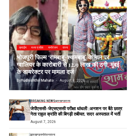
क्राईम
मध्य प्रदेश
मनोरंजन
राज्य
भोजपुरी फिल्म ‘रामबाबू-श्यामबाबू’ के नाम पर
ग्वालियर के कारोबारी से 12.9 लाख की ठगी, मुंबई
के डायरेक्टर पर मामला दर्ज
By
Yudhishthir Mahato
August 8, 2026
BREAKING NEWS
झारखण्ड
राज्य
जेपीएससी-जेएसएससी परीक्षा धांधली :अनशन पर बैठे छात्र
नेता राहुल क्रांति की बिगड़ी तबीयत, सदर अस्पताल में भर्ती
August 7, 2026
झारखण्ड
मनोरंजन
राज्य