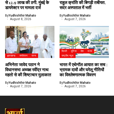
से 12.9 लाख की ठगी, मुंबई के
राहुल क्रांति की बिगड़ी तबीयत,
डायरेक्टर पर मामला दर्ज
सदर अस्पताल में भर्ती
By
Yudhishthir Mahato
By
Yudhishthir Mahato
August 8, 2026
August 7, 2026
दिल्ली
दुनिया
देश
राज्य
झारखण्ड
मनोरंजन
राज्य
राष्ट्रीय न्यूज
अभिनेता जावेद पठान ने
भारत में एथेनॉल आयात का सच :
विधानसभा अध्यक्ष रवींद्र नाथ
भ्रामक दावों और घरेलू नीतियों
महतो से की शिष्टाचार मुलाकात
का विश्लेषणात्मक विवरण
By
Yudhishthir Mahato
By
Yudhishthir Mahato
August 7, 2026
August 7, 2026