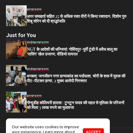
झारखण्ड
राज्य
अपर समाहर्ता सहित 25 से अधिक रक्त वीरों ने किया रक्तदान, दिशोम गुरु
शिबू सोरेन को दी श्रद्धांजलि
Just for You
क्राईम
झारखण्ड
राज्य
NGT के आदेशों की धज्जियां: गोविंदपुर-पूर्वी टुंडी में अवैध बालू का
‘पासिंग’ खेल उजागर, वीडियो वायरल
क्राईम
झारखण्ड
राज्य
धनबाद: जगजीवन नगर हत्याकांड का पर्दाफाश, चोरी के शक में युवक की
पीट-पीटकर हत्या, 2 मुख्य आरोपी गिरफ्तार
झारखण्ड
राज्य
गोन्दुडीह कोलियरी हादसा : टुनटुन यादव की पहल से मृतिका के परिजनों
को मिला 3 लाख रुपये का मुआवजा
Our website uses cookies to improve
your experience. Learn more about
ACCEPT