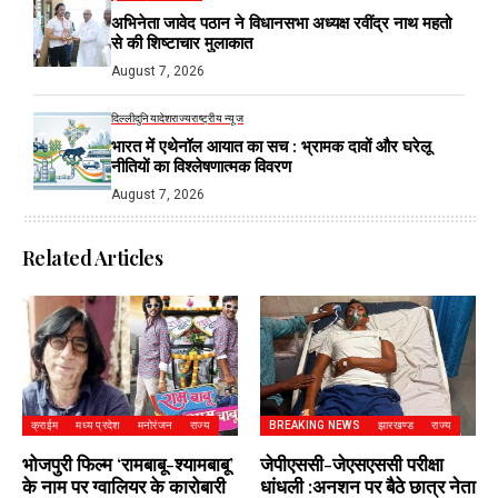
अभिनेता जावेद पठान ने विधानसभा अध्यक्ष रवींद्र नाथ महतो
से की शिष्टाचार मुलाकात
August 7, 2026
दिल्ली
दुनिया
देश
राज्य
राष्ट्रीय न्यूज
भारत में एथेनॉल आयात का सच : भ्रामक दावों और घरेलू
नीतियों का विश्लेषणात्मक विवरण
August 7, 2026
Related Articles
क्राईम
मध्य प्रदेश
मनोरंजन
राज्य
BREAKING NEWS
झारखण्ड
राज्य
भोजपुरी फिल्म ‘रामबाबू-श्यामबाबू’
जेपीएससी-जेएसएससी परीक्षा
के नाम पर ग्वालियर के कारोबारी
धांधली :अनशन पर बैठे छात्र नेता