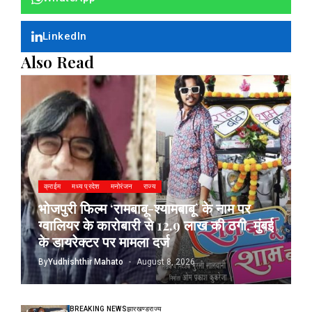
LinkedIn
Also Read
क्राईम
मध्य प्रदेश
मनोरंजन
राज्य
भोजपुरी फिल्म ‘रामबाबू-श्यामबाबू’ के नाम पर
ग्वालियर के कारोबारी से 12.9 लाख की ठगी, मुंबई
के डायरेक्टर पर मामला दर्ज
By
Yudhishthir Mahato
August 8, 2026
BREAKING NEWS
झारखण्ड
राज्य