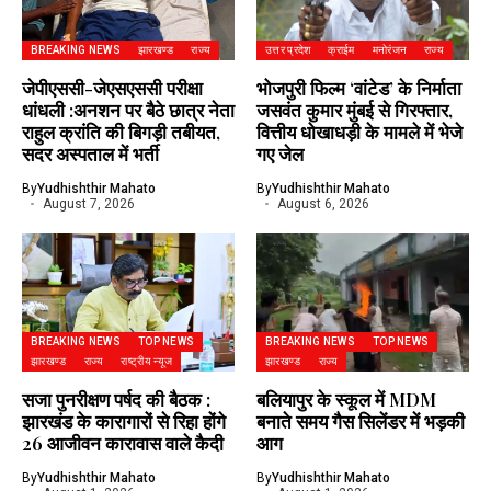
BREAKING NEWS
झारखण्ड
राज्य
उत्तर प्रदेश
क्राईम
मनोरंजन
राज्य
जेपीएससी-जेएसएससी परीक्षा
भोजपुरी फिल्म ‘वांटेड’ के निर्माता
धांधली :अनशन पर बैठे छात्र नेता
जसवंत कुमार मुंबई से गिरफ्तार,
राहुल क्रांति की बिगड़ी तबीयत,
वित्तीय धोखाधड़ी के मामले में भेजे
सदर अस्पताल में भर्ती
गए जेल
By
Yudhishthir Mahato
By
Yudhishthir Mahato
August 7, 2026
August 6, 2026
BREAKING NEWS
TOP NEWS
BREAKING NEWS
TOP NEWS
झारखण्ड
राज्य
राष्ट्रीय न्यूज
झारखण्ड
राज्य
सजा पुनरीक्षण पर्षद की बैठक :
बलियापुर के स्कूल में MDM
झारखंड के कारागारों से रिहा होंगे
बनाते समय गैस सिलेंडर में भड़की
26 आजीवन कारावास वाले कैदी
आग
By
Yudhishthir Mahato
By
Yudhishthir Mahato