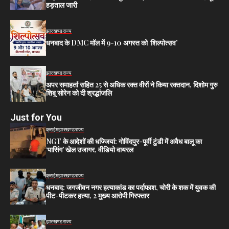
हड़ताल जारी
झारखण्ड
राज्य
धनबाद के DMC मॉल में 9-10 अगस्त को ‘शिल्पोत्सव’
झारखण्ड
राज्य
अपर समाहर्ता सहित 25 से अधिक रक्त वीरों ने किया रक्तदान, दिशोम गुरु
शिबू सोरेन को दी श्रद्धांजलि
Just for You
क्राईम
झारखण्ड
राज्य
NGT के आदेशों की धज्जियां: गोविंदपुर-पूर्वी टुंडी में अवैध बालू का
‘पासिंग’ खेल उजागर, वीडियो वायरल
क्राईम
झारखण्ड
राज्य
धनबाद: जगजीवन नगर हत्याकांड का पर्दाफाश, चोरी के शक में युवक की
पीट-पीटकर हत्या, 2 मुख्य आरोपी गिरफ्तार
झारखण्ड
राज्य