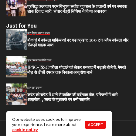
प्रसिद्ध कलाकार पद्म विभूषण सतीश गुजराल के शताब्दी वर्ष पर स्मारक
डाक टिकट जारी, संचार मंत्री सिंधिया ने किया अनावरण
Just for You
क्राईम
झारखण्ड
राज्य
बोकारो में कोयला माफियाओं पर बड़ा प्रहार: 100 टन अवैध कोयला और
सैकड़ों बाइक जब्त
झारखण्ड
राजनीति
राज्य
JPSC-JSSC परीक्षा घोटाले को लेकर धनबाद में भड़की बीजेपी, मेमको
मोड़ से डीसी दफ्तर तक निकाला आक्रोश मार्च
झारखण्ड
राज्य
करंट की चपेट में आने से व्यक्ति की दर्दनाक मौत, परिजनों में भारी
आक्रोश; 7 लाख के मुआवजे पर बनी सहमति
Our website uses cookies to improve
your experience. Learn more about
ACCEPT
© 2025. All Rights Reserved.
cookie policy
Home
About Us
Contact US
Privacy Policy