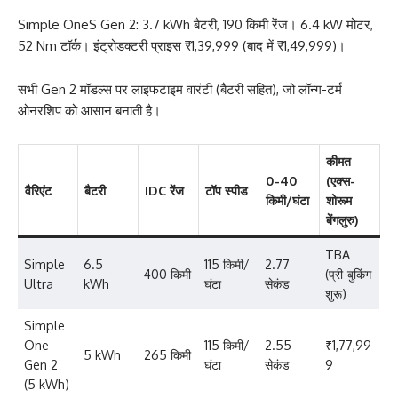
Simple OneS Gen 2: 3.7 kWh बैटरी, 190 किमी रेंज। 6.4 kW मोटर,
52 Nm टॉर्क। इंट्रोडक्टरी प्राइस ₹1,39,999 (बाद में ₹1,49,999)।
सभी Gen 2 मॉडल्स पर लाइफटाइम वारंटी (बैटरी सहित), जो लॉन्ग-टर्म
ओनरशिप को आसान बनाती है।
कीमत
0-40
(एक्स-
वैरिएंट
बैटरी
IDC रेंज
टॉप स्पीड
किमी/घंटा
शोरूम
बेंगलुरु)
TBA
Simple
6.5
115 किमी/
2.77
400 किमी
(प्री-बुकिंग
Ultra
kWh
घंटा
सेकंड
शुरू)
Simple
One
115 किमी/
2.55
₹1,77,99
5 kWh
265 किमी
Gen 2
घंटा
सेकंड
9
(5 kWh)