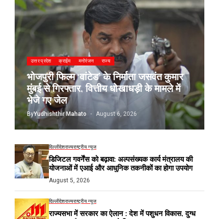
उत्तर प्रदेश
क्राईम
मनोरंजन
राज्य
भोजपुरी फिल्म ‘वांटेड’ के निर्माता जसवंत कुमार
मुंबई से गिरफ्तार, वित्तीय धोखाधड़ी के मामले में
भेजे गए जेल
By
Yudhishthir Mahato
August 6, 2026
दिल्ली
देश
राज्य
राष्ट्रीय न्यूज
डिजिटल गवर्नेंस को बढ़ावा: अल्पसंख्यक कार्य मंत्रालय की
योजनाओं में एआई और आधुनिक तकनीकों का होगा उपयोग
August 5, 2026
दिल्ली
देश
राज्य
राष्ट्रीय न्यूज
राज्यसभा में सरकार का ऐलान : देश में पशुधन विकास, दुग्ध