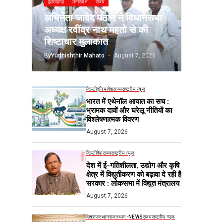
झारखण्ड
मनोरंजन
राज्य
अभिनेता जावेद पठान ने विधानसभा
अध्यक्ष रवींद्र नाथ महतो से की
शिष्टाचार मुलाकात
By
Yudhishthir Mahato
August 7, 2026
दिल्ली
दुनिया
देश
राज्य
राष्ट्रीय न्यूज
भारत में एथेनॉल आयात का सच :
भ्रामक दावों और घरेलू नीतियों का
विश्लेषणात्मक विवरण
August 7, 2026
दिल्ली
देश
राज्य
राष्ट्रीय न्यूज
देश में ई-गतिशीलता, उद्योग और कृषि
क्षेत्र में विद्युतीकरण को बढ़ावा दे रही है
सरकार : लोकसभा में विद्युत मंत्रालय
August 7, 2026
देश
राजस्थान
राजस्थान-NEWS
राज्य
राष्ट्रीय न्यूज