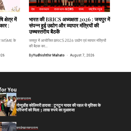
देश
राजस्थान
राजस्थान-NEWS
राज्य
राष्ट्रीय न्यूज
्षेत्र में
भारत की BRICS अध्यक्षता 2026 : जयपुर में
रकार :
संपन्न हुई उद्योग और व्यापार मंत्रियों की
उच्चस्तरीय बैठकें
 और MSME के
जयपुर में आयोजित BRICS 2026 उद्योग एवं व्यापार मंत्रियों
की बैठक का...
026
By
Yudhishthir Mahato
August 7, 2026
for You
झारखण्ड
राज्य
गोन्दुडीह कोलियरी हादसा : टुनटुन यादव की पहल से मृतिका के
परिजनों को मिला 3 लाख रुपये का मुआवजा
क्राईम
झारखण्ड
राज्य