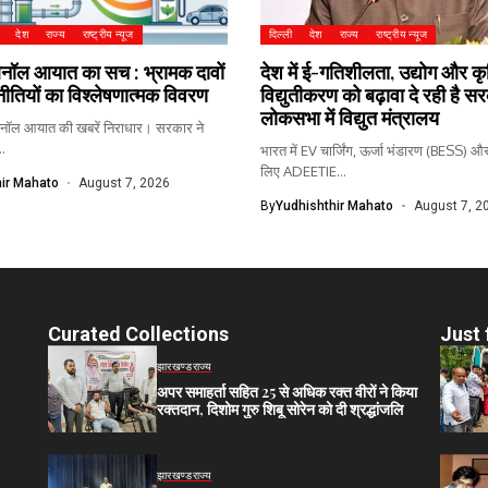
देश
राज्य
राष्ट्रीय न्यूज
दिल्ली
देश
राज्य
राष्ट्रीय न्यूज
थेनॉल आयात का सच : भ्रामक दावों
देश में ई-गतिशीलता, उद्योग और कृषि क
ीतियों का विश्लेषणात्मक विवरण
विद्युतीकरण को बढ़ावा दे रही है स
लोकसभा में विद्युत मंत्रालय
ेनॉल आयात की खबरें निराधार। सरकार ने
..
भारत में EV चार्जिंग, ऊर्जा भंडारण (BESS)
लिए ADEETIE...
ir Mahato
August 7, 2026
By
Yudhishthir Mahato
August 7, 2
Curated Collections
Just 
झारखण्ड
राज्य
अपर समाहर्ता सहित 25 से अधिक रक्त वीरों ने किया
रक्तदान, दिशोम गुरु शिबू सोरेन को दी श्रद्धांजलि
झारखण्ड
राज्य