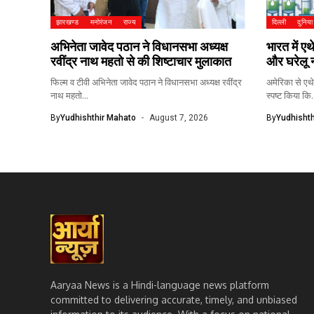
झारखण्ड
मनोरंजन
राज्य
दिल्ली
दुनिया
अभिनेता जावेद पठान ने विधानसभा अध्यक्ष
भारत में ए
रवींद्र नाथ महतो से की शिष्टाचार मुलाकात
और घरेलू न
फिल्म व टीवी अभिनेता जावेद पठान ने विधानसभा अध्यक्ष रवींद्र
अमेरिका से एथ
नाथ महतो...
स्पष्ट किया कि.
By
Yudhishthir Mahato
August 7, 2026
By
Yudhishth
Aaryaa News is a Hindi-language news platform
committed to delivering accurate, timely, and unbiased