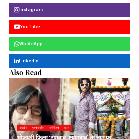
Instagram
YouTube
WhatsApp
LinkedIn
Also Read
क्राईम
मध्य प्रदेश
मनोरंजन
राज्य
भोजपुरी फिल्म ‘रामबाबू-श्यामबाबू’ के नाम पर