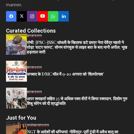
manner.
Curated Collections
झारखण्ड
राज्य
रांची: JPSC-JSSC धांधली के खिलाफ डटे छात्र नेता देवेंद्र महतो ने
तोड़ा ‘वाटर फास्ट’, सोनम वांगचुक से लाइव बात के बाद मानी अपील; भूख
हड़ताल जारी
झारखण्ड
राज्य
धनबाद के DMC मॉल में 9-10 अगस्त को ‘शिल्पोत्सव’
झारखण्ड
राज्य
अपर समाहर्ता सहित 25 से अधिक रक्त वीरों ने किया रक्तदान, दिशोम गुरु
शिबू सोरेन को दी श्रद्धांजलि
Just for You
क्राईम
झारखण्ड
राज्य
NGT के आदेशों की धज्जियां: गोविंदपुर-पूर्वी टुंडी में अवैध बालू का