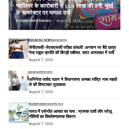
ग्वालियर के कारोबारी से 12.9 लाख की ठगी, मुंबई
के डायरेक्टर पर मामला दर्ज
By
Yudhishthir Mahato
August 8, 2026
BREAKING NEWS
झारखण्ड
राज्य
जेपीएससी-जेएसएससी परीक्षा धांधली :अनशन पर बैठे छात्र
नेता राहुल क्रांति की बिगड़ी तबीयत, सदर अस्पताल में भर्ती
August 7, 2026
झारखण्ड
मनोरंजन
राज्य
अभिनेता जावेद पठान ने विधानसभा अध्यक्ष रवींद्र नाथ महतो
से की शिष्टाचार मुलाकात
August 7, 2026
दिल्ली
दुनिया
देश
राज्य
राष्ट्रीय न्यूज
भारत में एथेनॉल आयात का सच : भ्रामक दावों और घरेलू
नीतियों का विश्लेषणात्मक विवरण
August 7, 2026