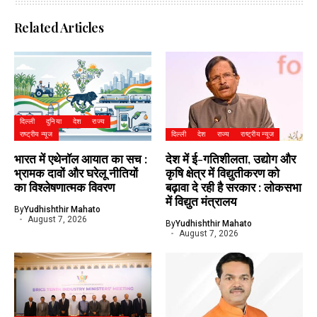
Related Articles
दिल्ली
दुनिया
देश
राज्य
राष्ट्रीय न्यूज
दिल्ली
देश
राज्य
राष्ट्रीय न्यूज
भारत में एथेनॉल आयात का सच :
देश में ई-गतिशीलता, उद्योग और
भ्रामक दावों और घरेलू नीतियों
कृषि क्षेत्र में विद्युतीकरण को
का विश्लेषणात्मक विवरण
बढ़ावा दे रही है सरकार : लोकसभा
में विद्युत मंत्रालय
By
Yudhishthir Mahato
August 7, 2026
By
Yudhishthir Mahato
August 7, 2026