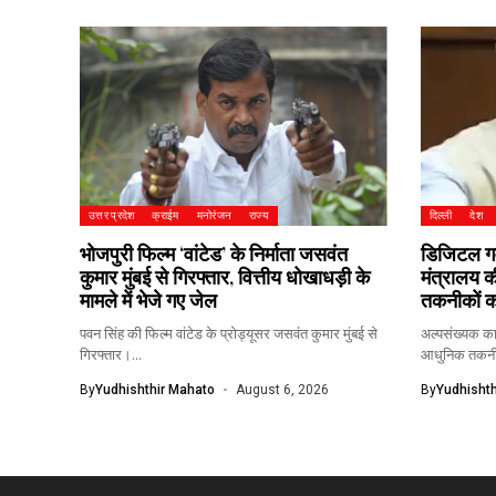
उत्तर प्रदेश
क्राईम
मनोरंजन
राज्य
दिल्ली
देश
भोजपुरी फिल्म ‘वांटेड’ के निर्माता जसवंत
डिजिटल गवर
कुमार मुंबई से गिरफ्तार, वित्तीय धोखाधड़ी के
मंत्रालय 
मामले में भेजे गए जेल
तकनीकों क
पवन सिंह की फिल्म वांटेड के प्रोड्यूसर जसवंत कुमार मुंबई से
अल्पसंख्यक का
गिरफ्तार।...
आधुनिक तकनीक
By
Yudhishthir Mahato
August 6, 2026
By
Yudhishth