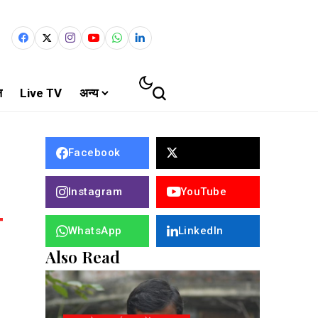
ल
Live TV
अन्य
Facebook
Instagram
YouTube
WhatsApp
LinkedIn
Also Read