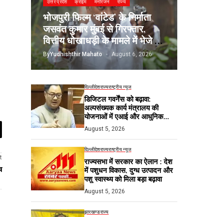
उत्तर प्रदेश
क्राईम
मनोरंजन
राज्य
भोजपुरी फिल्म ‘वांटेड’ के निर्माता
जसवंत कुमार मुंबई से गिरफ्तार,
वित्तीय धोखाधड़ी के मामले में भेजे गए
जेल
By
Yudhishthir Mahato
August 6, 2026
दिल्ली
देश
राज्य
राष्ट्रीय न्यूज
डिजिटल गवर्नेंस को बढ़ावा:
अल्पसंख्यक कार्य मंत्रालय की
योजनाओं में एआई और आधुनिक
तकनीकों का होगा उपयोग
August 5, 2026
दिल्ली
देश
राज्य
राष्ट्रीय न्यूज
t
राज्यसभा में सरकार का ऐलान : देश
च
में पशुधन विकास, दुग्ध उत्पादन और
पशु स्वास्थ्य को मिला बड़ा बढ़ावा
August 5, 2026
झारखण्ड
राज्य