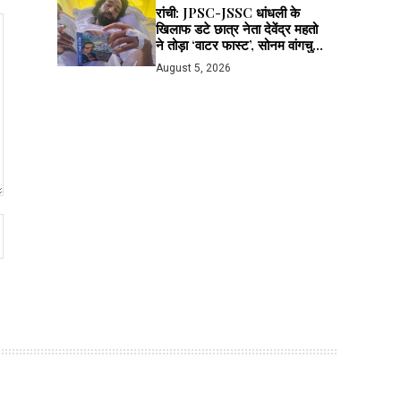
रांची: JPSC-JSSC धांधली के
खिलाफ डटे छात्र नेता देवेंद्र महतो
ने तोड़ा ‘वाटर फास्ट’, सोनम वांगचुक
से लाइव बात के बाद मानी अपील; भूख
August 5, 2026
हड़ताल जारी