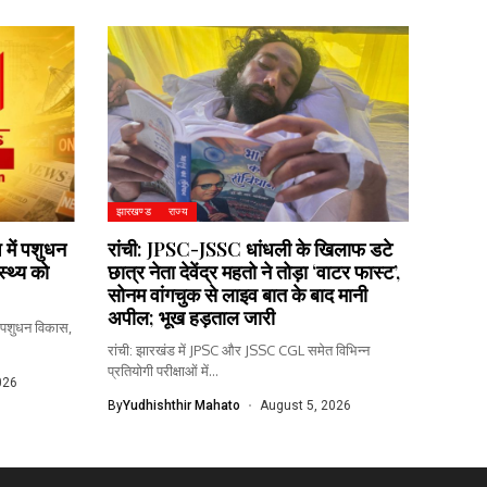
झारखण्ड
राज्य
 में पशुधन
रांची: JPSC-JSSC धांधली के खिलाफ डटे
स्थ्य को
छात्र नेता देवेंद्र महतो ने तोड़ा ‘वाटर फास्ट’,
सोनम वांगचुक से लाइव बात के बाद मानी
अपील; भूख हड़ताल जारी
ें पशुधन विकास,
रांची: झारखंड में JPSC और JSSC CGL समेत विभिन्न
प्रतियोगी परीक्षाओं में...
026
By
Yudhishthir Mahato
August 5, 2026