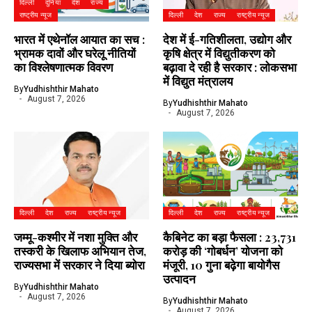
दिल्ली
दुनिया
देश
राज्य
राष्ट्रीय न्यूज
दिल्ली
देश
राज्य
राष्ट्रीय न्यूज
भारत में एथेनॉल आयात का सच :
देश में ई-गतिशीलता, उद्योग और
भ्रामक दावों और घरेलू नीतियों
कृषि क्षेत्र में विद्युतीकरण को
का विश्लेषणात्मक विवरण
बढ़ावा दे रही है सरकार : लोकसभा
में विद्युत मंत्रालय
By
Yudhishthir Mahato
August 7, 2026
By
Yudhishthir Mahato
August 7, 2026
दिल्ली
देश
राज्य
राष्ट्रीय न्यूज
दिल्ली
देश
राज्य
राष्ट्रीय न्यूज
जम्मू-कश्मीर में नशा मुक्ति और
कैबिनेट का बड़ा फैसला : ₹23,731
तस्करी के खिलाफ अभियान तेज,
करोड़ की ‘गोबर्धन’ योजना को
राज्यसभा में सरकार ने दिया ब्योरा
मंजूरी, 10 गुना बढ़ेगा बायोगैस
उत्पादन
By
Yudhishthir Mahato
August 7, 2026
By
Yudhishthir Mahato
August 7, 2026