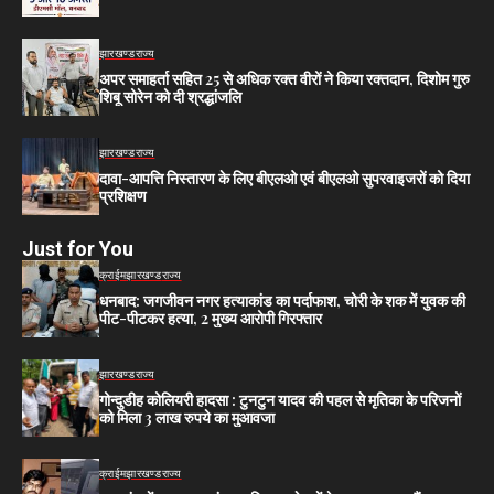
झारखण्ड
राज्य
अपर समाहर्ता सहित 25 से अधिक रक्त वीरों ने किया रक्तदान, दिशोम गुरु
शिबू सोरेन को दी श्रद्धांजलि
झारखण्ड
राज्य
दावा-आपत्ति निस्तारण के लिए बीएलओ एवं बीएलओ सुपरवाइजरों को दिया
प्रशिक्षण
Just for You
क्राईम
झारखण्ड
राज्य
धनबाद: जगजीवन नगर हत्याकांड का पर्दाफाश, चोरी के शक में युवक की
पीट-पीटकर हत्या, 2 मुख्य आरोपी गिरफ्तार
झारखण्ड
राज्य
गोन्दुडीह कोलियरी हादसा : टुनटुन यादव की पहल से मृतिका के परिजनों
को मिला 3 लाख रुपये का मुआवजा
क्राईम
झारखण्ड
राज्य