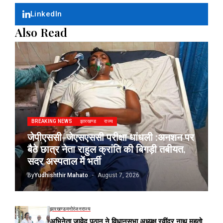
LinkedIn
Also Read
BREAKING NEWS
झारखण्ड
राज्य
जेपीएससी-जेएसएससी परीक्षा धांधली :अनशन पर
बैठे छात्र नेता राहुल क्रांति की बिगड़ी तबीयत,
सदर अस्पताल में भर्ती
By
Yudhishthir Mahato
August 7, 2026
झारखण्ड
मनोरंजन
राज्य
अभिनेता जावेद पठान ने विधानसभा अध्यक्ष रवींद्र नाथ महतो