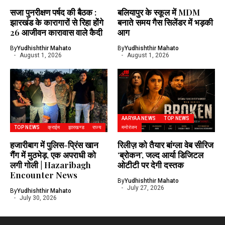
सजा पुनरीक्षण पर्षद की बैठक :
बलियापुर के स्कूल में MDM
झारखंड के कारागारों से रिहा होंगे
बनाते समय गैस सिलेंडर में भड़की
26 आजीवन कारावास वाले कैदी
आग
By
Yudhishthir Mahato
By
Yudhishthir Mahato
August 1, 2026
August 1, 2026
AARYAA NEWS
TOP NEWS
TOP NEWS
क्राईम
झारखण्ड
राज्य
मनोरंजन
हजारीबाग में पुलिस-प्रिंस खान
रिलीज़ को तैयार बांग्ला वेब सीरिज
गैंग में मुठभेड़, एक अपराधी को
‘ब्रोकन’, जल्द आर्या डिजिटल
लगी गोली | Hazaribagh
ओटीटी पर देगी दस्तक
Encounter News
By
Yudhishthir Mahato
July 27, 2026
By
Yudhishthir Mahato
July 30, 2026