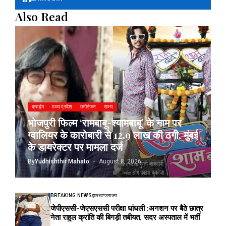
Also Read
क्राईम
मध्य प्रदेश
मनोरंजन
राज्य
भोजपुरी फिल्म ‘रामबाबू-श्यामबाबू’ के नाम पर
ग्वालियर के कारोबारी से 12.9 लाख की ठगी, मुंबई
के डायरेक्टर पर मामला दर्ज
By
Yudhishthir Mahato
August 8, 2026
BREAKING NEWS
झारखण्ड
राज्य
जेपीएससी-जेएसएससी परीक्षा धांधली :अनशन पर बैठे छात्र
नेता राहुल क्रांति की बिगड़ी तबीयत, सदर अस्पताल में भर्ती