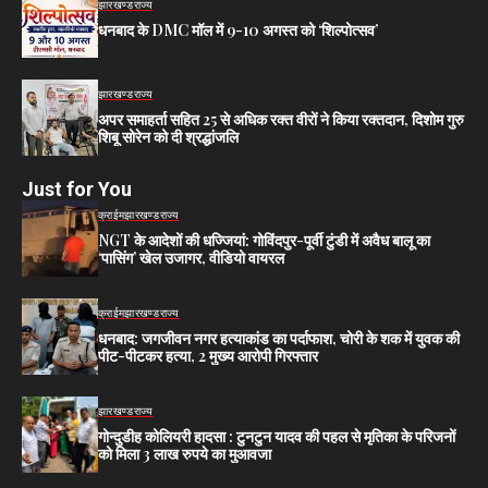
झारखण्ड
राज्य
धनबाद के DMC मॉल में 9-10 अगस्त को ‘शिल्पोत्सव’
झारखण्ड
राज्य
अपर समाहर्ता सहित 25 से अधिक रक्त वीरों ने किया रक्तदान, दिशोम गुरु
शिबू सोरेन को दी श्रद्धांजलि
Just for You
क्राईम
झारखण्ड
राज्य
NGT के आदेशों की धज्जियां: गोविंदपुर-पूर्वी टुंडी में अवैध बालू का
‘पासिंग’ खेल उजागर, वीडियो वायरल
क्राईम
झारखण्ड
राज्य
धनबाद: जगजीवन नगर हत्याकांड का पर्दाफाश, चोरी के शक में युवक की
पीट-पीटकर हत्या, 2 मुख्य आरोपी गिरफ्तार
झारखण्ड
राज्य
गोन्दुडीह कोलियरी हादसा : टुनटुन यादव की पहल से मृतिका के परिजनों
को मिला 3 लाख रुपये का मुआवजा