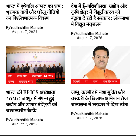
भारत में एथेनॉल आयात का सच :
देश में ई-गतिशीलता, उद्योग और
भ्रामक दावों और घरेलू नीतियों
कृषि क्षेत्र में विद्युतीकरण को
का विश्लेषणात्मक विवरण
बढ़ावा दे रही है सरकार : लोकसभा
में विद्युत मंत्रालय
By
Yudhishthir Mahato
August 7, 2026
By
Yudhishthir Mahato
August 7, 2026
देश
राजस्थान
राजस्थान-NEWS
राज्य
राष्ट्रीय न्यूज
दिल्ली
देश
राज्य
राष्ट्रीय न्यूज
भारत की BRICS अध्यक्षता
जम्मू-कश्मीर में नशा मुक्ति और
2026 : जयपुर में संपन्न हुई
तस्करी के खिलाफ अभियान तेज,
उद्योग और व्यापार मंत्रियों की
राज्यसभा में सरकार ने दिया ब्योरा
उच्चस्तरीय बैठकें
By
Yudhishthir Mahato
August 7, 2026
By
Yudhishthir Mahato
August 7, 2026