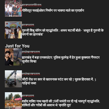
झारखण्ड
राजनीति
राज्य
गोविंदपुर फ्लाईओवर निर्माण पर भाकपा माले का प्रदर्शन
झारखण्ड
राज्य
गुरुजी शिबू सोरेन को श्रद्धांजलि : अरूप चटर्जी बोले- ‘अधूरा है गुरुजी के
सपनों का झारखंड’
Just for You
क्राईम
झारखण्ड
राज्य
झारखंड में बड़ा एनकाउंटर: पुलिस मुठभेड़ में ढेर हुआ कुख्यात गैंगस्टर
सुजीत सिन्हा
क्राईम
झारखण्ड
राज्य
जीटी रोड पर कार से खतरनाक स्टंट कर रहे 7 युवक हिरासत में, 3
गाड़ियां जब्त
झारखण्ड
राज्य
शहीद शक्ति नाथ महतो की 78वीं जयंती पर दी गई भावपूर्ण श्रद्धांजलि,
शोषितों और गरीबों की आवाज थे ‘क्रांति दूत’