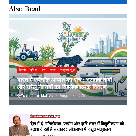
Also Read
दिल्ली
दुनिया
देश
राज्य
राष्ट्रीय न्यूज
भारत में एथेनॉल आयात का सच : भ्रामक दावों
और घरेलू नीतियों का विश्लेषणात्मक विवरण
By
Yudhishthir Mahato
August 7, 2026
दिल्ली
देश
राज्य
राष्ट्रीय न्यूज
देश में ई-गतिशीलता, उद्योग और कृषि क्षेत्र में विद्युतीकरण को
बढ़ावा दे रही है सरकार : लोकसभा में विद्युत मंत्रालय