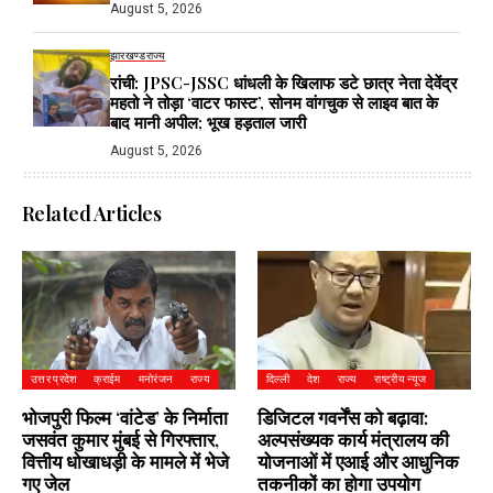
August 5, 2026
झारखण्ड
राज्य
रांची: JPSC-JSSC धांधली के खिलाफ डटे छात्र नेता देवेंद्र
महतो ने तोड़ा ‘वाटर फास्ट’, सोनम वांगचुक से लाइव बात के
बाद मानी अपील; भूख हड़ताल जारी
August 5, 2026
Related Articles
उत्तर प्रदेश
क्राईम
मनोरंजन
राज्य
दिल्ली
देश
राज्य
राष्ट्रीय न्यूज
भोजपुरी फिल्म ‘वांटेड’ के निर्माता
डिजिटल गवर्नेंस को बढ़ावा:
जसवंत कुमार मुंबई से गिरफ्तार,
अल्पसंख्यक कार्य मंत्रालय की
वित्तीय धोखाधड़ी के मामले में भेजे
योजनाओं में एआई और आधुनिक
गए जेल
तकनीकों का होगा उपयोग