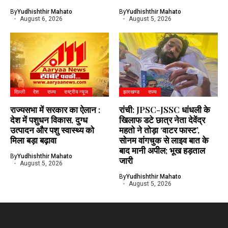
By
Yudhishthir Mahato
By
Yudhishthir Mahato
August 6, 2026
August 5, 2026
दिल्ली
देश
राज्य
राष्ट्रीय न्यूज
झारखण्ड
राज्य
राज्यसभा में सरकार का ऐलान :
रांची: JPSC-JSSC धांधली के
देश में पशुधन विकास, दुग्ध
खिलाफ डटे छात्र नेता देवेंद्र
उत्पादन और पशु स्वास्थ्य को
महतो ने तोड़ा ‘वाटर फास्ट’,
मिला बड़ा बढ़ावा
सोनम वांगचुक से लाइव बात के
बाद मानी अपील; भूख हड़ताल
By
Yudhishthir Mahato
जारी
August 5, 2026
By
Yudhishthir Mahato
August 5, 2026