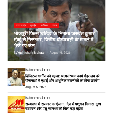
उत्तर प्रदेश
क्राईम
मनोरंजन
राज्य
भोजपुरी फिल्म ‘वांटेड’ के निर्माता जसवंत कुमार
मुंबई से गिरफ्तार, वित्तीय धोखाधड़ी के मामले में
भेजे गए जेल
By
Yudhishthir Mahato
August 6, 2026
दिल्ली
देश
राज्य
राष्ट्रीय न्यूज
डिजिटल गवर्नेंस को बढ़ावा: अल्पसंख्यक कार्य मंत्रालय की
योजनाओं में एआई और आधुनिक तकनीकों का होगा उपयोग
August 5, 2026
दिल्ली
देश
राज्य
राष्ट्रीय न्यूज
राज्यसभा में सरकार का ऐलान : देश में पशुधन विकास, दुग्ध
उत्पादन और पशु स्वास्थ्य को मिला बड़ा बढ़ावा