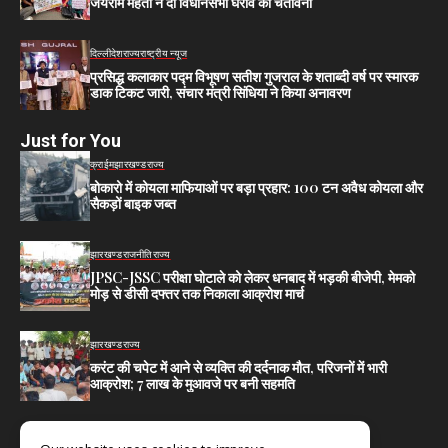
जयराम महतो ने दी विधानसभा घेराव की चेतावनी
दिल्ली
देश
राज्य
राष्ट्रीय न्यूज
प्रसिद्ध कलाकार पद्म विभूषण सतीश गुजराल के शताब्दी वर्ष पर स्मारक
डाक टिकट जारी, संचार मंत्री सिंधिया ने किया अनावरण
Just for You
क्राईम
झारखण्ड
राज्य
बोकारो में कोयला माफियाओं पर बड़ा प्रहार: 100 टन अवैध कोयला और
सैकड़ों बाइक जब्त
झारखण्ड
राजनीति
राज्य
JPSC-JSSC परीक्षा घोटाले को लेकर धनबाद में भड़की बीजेपी, मेमको
मोड़ से डीसी दफ्तर तक निकाला आक्रोश मार्च
झारखण्ड
राज्य
करंट की चपेट में आने से व्यक्ति की दर्दनाक मौत, परिजनों में भारी
आक्रोश; 7 लाख के मुआवजे पर बनी सहमति