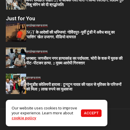
शिबू सोरेन को दी श्रद्धांजलि
Just for You
क्राईम
झारखण्ड
राज्य
NGT के आदेशों की धज्जियां: गोविंदपुर-पूर्वी टुंडी में अवैध बालू का
‘पासिंग’ खेल उजागर, वीडियो वायरल
क्राईम
झारखण्ड
राज्य
धनबाद: जगजीवन नगर हत्याकांड का पर्दाफाश, चोरी के शक में युवक की
पीट-पीटकर हत्या, 2 मुख्य आरोपी गिरफ्तार
झारखण्ड
राज्य
गोन्दुडीह कोलियरी हादसा : टुनटुन यादव की पहल से मृतिका के परिजनों
को मिला 3 लाख रुपये का मुआवजा
Our website uses cookies to improve
your experience. Learn more about
ACCEPT
© 2025. All Rights Reserved.
cookie policy
Home
About Us
Contact US
Privacy Policy