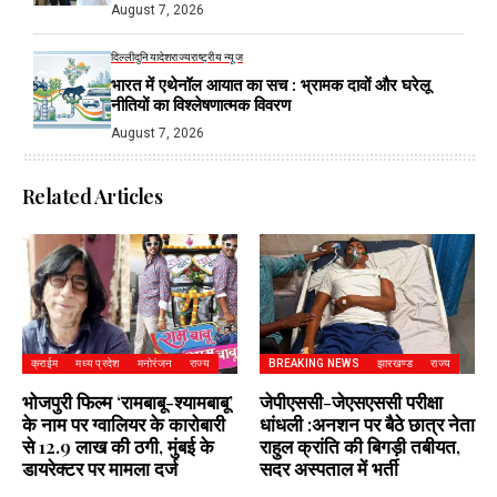
August 7, 2026
दिल्ली
दुनिया
देश
राज्य
राष्ट्रीय न्यूज
भारत में एथेनॉल आयात का सच : भ्रामक दावों और घरेलू
नीतियों का विश्लेषणात्मक विवरण
August 7, 2026
Related Articles
क्राईम
मध्य प्रदेश
मनोरंजन
राज्य
BREAKING NEWS
झारखण्ड
राज्य
भोजपुरी फिल्म ‘रामबाबू-श्यामबाबू’
जेपीएससी-जेएसएससी परीक्षा
के नाम पर ग्वालियर के कारोबारी
धांधली :अनशन पर बैठे छात्र नेता
से 12.9 लाख की ठगी, मुंबई के
राहुल क्रांति की बिगड़ी तबीयत,
डायरेक्टर पर मामला दर्ज
सदर अस्पताल में भर्ती