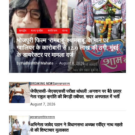
क्राईम
मध्य प्रदेश
मनोरंजन
राज्य
भोजपुरी फिल्म ‘रामबाबू-श्यामबाबू’ के नाम पर
ग्वालियर के कारोबारी से 12.9 लाख की ठगी, मुंबई
के डायरेक्टर पर मामला दर्ज
By
Yudhishthir Mahato
August 8, 2026
BREAKING NEWS
झारखण्ड
राज्य
जेपीएससी-जेएसएससी परीक्षा धांधली :अनशन पर बैठे छात्र
नेता राहुल क्रांति की बिगड़ी तबीयत, सदर अस्पताल में भर्ती
August 7, 2026
झारखण्ड
मनोरंजन
राज्य
अभिनेता जावेद पठान ने विधानसभा अध्यक्ष रवींद्र नाथ महतो
से की शिष्टाचार मुलाकात