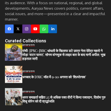
its audience. With a focus on national, regional, and global
developments, Aaryaa News covers politics, current affairs,
social issues, and more—presented in a clear and impactful
manner.
Curated Collections
झारखण्ड
राज्य
रांची: JPSC-JSSC धांधली के खिलाफ डटे छात्र नेता देवेंद्र महतो ने
तोड़ा ‘वाटर फास्ट’, सोनम वांगचुक से लाइव बात के बाद मानी अपील; भूख
हड़ताल जारी
झारखण्ड
राज्य
धनबाद के DMC मॉल में 9-10 अगस्त को ‘शिल्पोत्सव’
झारखण्ड
राज्य
अपर समाहर्ता सहित 25 से अधिक रक्त वीरों ने किया रक्तदान, दिशोम गुरु
शिबू सोरेन को दी श्रद्धांजलि