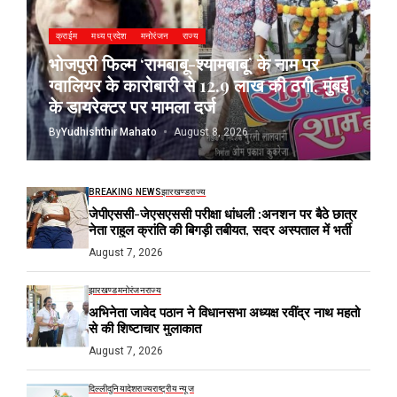
क्राईम
मध्य प्रदेश
मनोरंजन
राज्य
भोजपुरी फिल्म ‘रामबाबू-श्यामबाबू’ के नाम पर
ग्वालियर के कारोबारी से 12.9 लाख की ठगी, मुंबई
के डायरेक्टर पर मामला दर्ज
By
Yudhishthir Mahato
August 8, 2026
BREAKING NEWS
झारखण्ड
राज्य
जेपीएससी-जेएसएससी परीक्षा धांधली :अनशन पर बैठे छात्र
नेता राहुल क्रांति की बिगड़ी तबीयत, सदर अस्पताल में भर्ती
August 7, 2026
झारखण्ड
मनोरंजन
राज्य
अभिनेता जावेद पठान ने विधानसभा अध्यक्ष रवींद्र नाथ महतो
से की शिष्टाचार मुलाकात
August 7, 2026
दिल्ली
दुनिया
देश
राज्य
राष्ट्रीय न्यूज