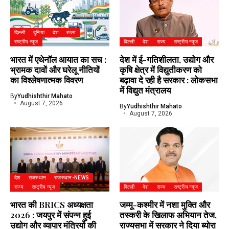
दिल्ली
दुनिया
देश
राज्य
राष्ट्रीय न्यूज
दिल्ली
देश
राज्य
राष्ट्रीय न्यूज
भारत में एथेनॉल आयात का सच :
देश में ई-गतिशीलता, उद्योग और
भ्रामक दावों और घरेलू नीतियों
कृषि क्षेत्र में विद्युतीकरण को
का विश्लेषणात्मक विवरण
बढ़ावा दे रही है सरकार : लोकसभा
में विद्युत मंत्रालय
By
Yudhishthir Mahato
August 7, 2026
By
Yudhishthir Mahato
August 7, 2026
देश
राजस्थान
राजस्थान-NEWS
राज्य
राष्ट्रीय न्यूज
दिल्ली
देश
राज्य
राष्ट्रीय न्यूज
भारत की BRICS अध्यक्षता
जम्मू-कश्मीर में नशा मुक्ति और
2026 : जयपुर में संपन्न हुई
तस्करी के खिलाफ अभियान तेज,
उद्योग और व्यापार मंत्रियों की
राज्यसभा में सरकार ने दिया ब्योरा