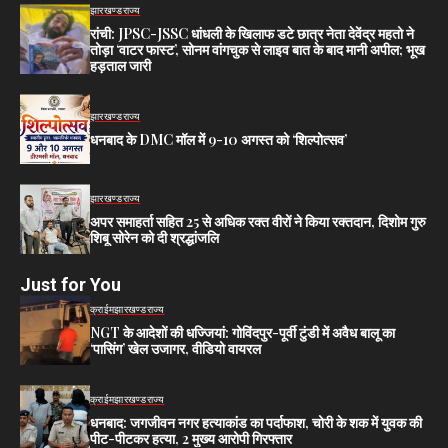
झारखण्ड
राज्य
रांची: JPSC-JSSC धांधली के खिलाफ डटे छात्र नेता देवेंद्र महतो ने
तोड़ा ‘वाटर फास्ट’, सोनम वांगचुक से लाइव बात के बाद मानी अपील; भूख
हड़ताल जारी
झारखण्ड
राज्य
धनबाद के DMC मॉल में 9-10 अगस्त को ‘शिल्पोत्सव’
झारखण्ड
राज्य
अपर समाहर्ता सहित 25 से अधिक रक्त वीरों ने किया रक्तदान, दिशोम गुरु
शिबू सोरेन को दी श्रद्धांजलि
Just for You
क्राईम
झारखण्ड
राज्य
NGT के आदेशों की धज्जियां: गोविंदपुर-पूर्वी टुंडी में अवैध बालू का
‘पासिंग’ खेल उजागर, वीडियो वायरल
क्राईम
झारखण्ड
राज्य
धनबाद: जगजीवन नगर हत्याकांड का पर्दाफाश, चोरी के शक में युवक की
पीट-पीटकर हत्या, 2 मुख्य आरोपी गिरफ्तार