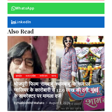
WhatsApp
LinkedIn
Also Read
क्राईम
मध्य प्रदेश
मनोरंजन
राज्य
भोजपुरी फिल्म ‘रामबाबू-श्यामबाबू’ के नाम पर
ग्वालियर के कारोबारी से 12.9 लाख की ठगी, मुंबई
के डायरेक्टर पर मामला दर्ज
By
Yudhishthir Mahato
August 8, 2026