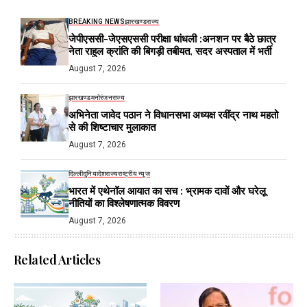
BREAKING NEWS
झारखण्ड
राज्य
जेपीएससी-जेएसएससी परीक्षा धांधली :अनशन पर बैठे छात्र
नेता राहुल क्रांति की बिगड़ी तबीयत, सदर अस्पताल में भर्ती
August 7, 2026
झारखण्ड
मनोरंजन
राज्य
अभिनेता जावेद पठान ने विधानसभा अध्यक्ष रवींद्र नाथ महतो
से की शिष्टाचार मुलाकात
August 7, 2026
दिल्ली
दुनिया
देश
राज्य
राष्ट्रीय न्यूज
भारत में एथेनॉल आयात का सच : भ्रामक दावों और घरेलू
नीतियों का विश्लेषणात्मक विवरण
August 7, 2026
Related Articles