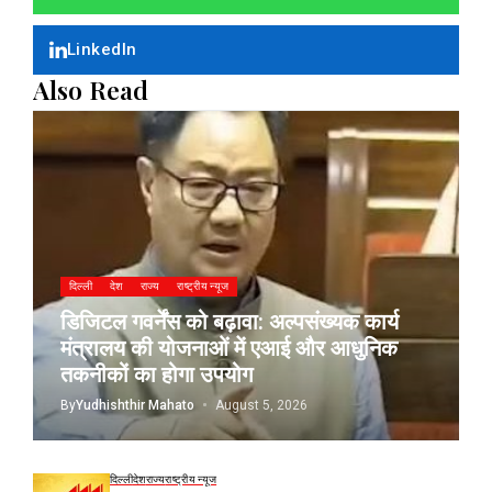
LinkedIn
Also Read
दिल्ली
देश
राज्य
राष्ट्रीय न्यूज
डिजिटल गवर्नेंस को बढ़ावा: अल्पसंख्यक कार्य
मंत्रालय की योजनाओं में एआई और आधुनिक
तकनीकों का होगा उपयोग
By
Yudhishthir Mahato
August 5, 2026
दिल्ली
देश
राज्य
राष्ट्रीय न्यूज