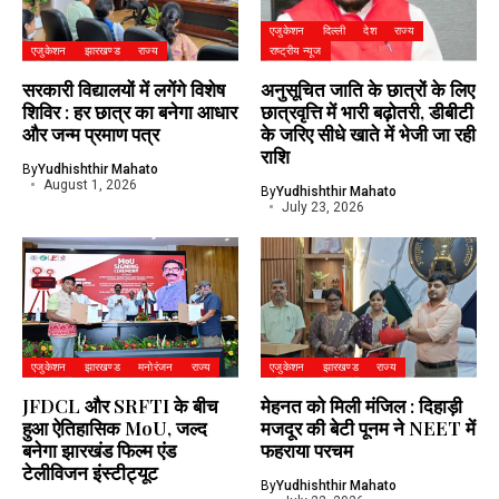
एजुकेशन
दिल्ली
देश
राज्य
एजुकेशन
झारखण्ड
राज्य
राष्ट्रीय न्यूज
सरकारी विद्यालयों में लगेंगे विशेष
अनुसूचित जाति के छात्रों के लिए
शिविर : हर छात्र का बनेगा आधार
छात्रवृत्ति में भारी बढ़ोतरी, डीबीटी
और जन्म प्रमाण पत्र
के जरिए सीधे खाते में भेजी जा रही
राशि
By
Yudhishthir Mahato
August 1, 2026
By
Yudhishthir Mahato
July 23, 2026
एजुकेशन
झारखण्ड
मनोरंजन
राज्य
एजुकेशन
झारखण्ड
राज्य
JFDCL और SRFTI के बीच
मेहनत को मिली मंजिल : दिहाड़ी
हुआ ऐतिहासिक MoU, जल्द
मजदूर की बेटी पूनम ने NEET में
बनेगा झारखंड फिल्म एंड
फहराया परचम
टेलीविजन इंस्टीट्यूट
By
Yudhishthir Mahato