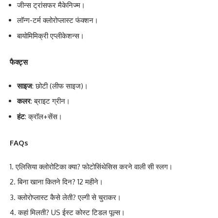
जीन्स ट्रांसफर मैकेनिज्म।
लॉन्ग-टर्म क्लोरोप्लास्ट फंक्शन।
बायोमिमिक्री एप्लीकेशन्स।
फैक्ट्स
साइज
: छोटी (लीफ साइज)।
कलर
: ब्राइट ग्रीन।
हंट
: क्रॉल+सेंस।
FAQs
एलिसिया क्लोरोटिका क्या? फोटोसिंथेसिस करने वाली सी स्लग।
बिना खाना कितने दिन? 12 महीने।
क्लोरोप्लास्ट कैसे लेती? एल्गी से चुराकर।
कहां मिलती? US ईस्ट कोस्ट टिडल पूल्स।