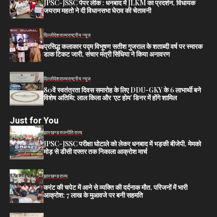
JPSC-JSSC पेपर लीक : धनबाद में JLKM का प्रदर्शन, विधायक
जयराम महतो ने दी विधानसभा घेराव की चेतावनी
दिल्ली
देश
राज्य
राष्ट्रीय न्यूज
प्रसिद्ध कलाकार पद्म विभूषण सतीश गुजराल के शताब्दी वर्ष पर स्मारक
डाक टिकट जारी, संचार मंत्री सिंधिया ने किया अनावरण
दिल्ली
देश
राज्य
राष्ट्रीय न्यूज
80वें स्वतंत्रता दिवस समारोह के लिए DDU-GKY के 6 लाभार्थी बने
विशेष अतिथि; लाल किला और ‘एट होम’ डिनर में होंगे शामिल
Just for You
झारखण्ड
राजनीति
राज्य
JPSC-JSSC परीक्षा घोटाले को लेकर धनबाद में भड़की बीजेपी, मेमको
मोड़ से डीसी दफ्तर तक निकाला आक्रोश मार्च
झारखण्ड
राज्य
करंट की चपेट में आने से व्यक्ति की दर्दनाक मौत, परिजनों में भारी
आक्रोश; 7 लाख के मुआवजे पर बनी सहमति