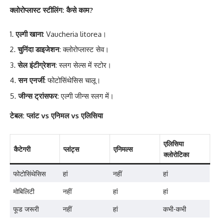
क्लोरोप्लास्ट स्टीलिंग: कैसे काम?
एल्गी खाना
: Vaucheria litorea।
चुनिंदा डाइजेशन
: क्लोरोप्लास्ट सेव।
सेल इंटीग्रेशन
: स्लग सेल्स में स्टोर।
सन एनर्जी
: फोटोसिंथेसिस चालू।
जीन्स ट्रांसफर
: एल्गी जीन्स स्लग में।
टेबल: प्लांट vs एनिमल vs एलिसिया
एलिसिया
कैटेगरी
प्लांट्स
एनिमल्स
क्लोरोटिका
फोटोसिंथेसिस
हां
नहीं
हां
मोबिलिटी
नहीं
हां
हां
फूड जरूरी
नहीं
हां
कभी-कभी