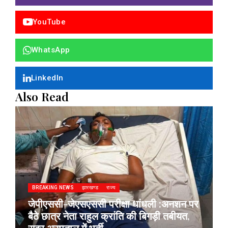
YouTube
WhatsApp
LinkedIn
Also Read
BREAKING NEWS
झारखण्ड
राज्य
जेपीएससी-जेएसएससी परीक्षा धांधली :अनशन पर
बैठे छात्र नेता राहुल क्रांति की बिगड़ी तबीयत,
सदर अस्पताल में भर्ती