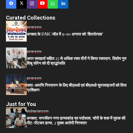
Curated Collections
झारखण्ड
राज्य
धनबाद के DMC मॉल में 9-10 अगस्त को ‘शिल्पोत्सव’
झारखण्ड
राज्य
अपर समाहर्ता सहित 25 से अधिक रक्त वीरों ने किया रक्तदान, दिशोम गुरु
शिबू सोरेन को दी श्रद्धांजलि
झारखण्ड
राज्य
दावा-आपत्ति निस्तारण के लिए बीएलओ एवं बीएलओ सुपरवाइजरों को दिया
प्रशिक्षण
Just for You
क्राईम
झारखण्ड
राज्य
धनबाद: जगजीवन नगर हत्याकांड का पर्दाफाश, चोरी के शक में युवक की
पीट-पीटकर हत्या, 2 मुख्य आरोपी गिरफ्तार