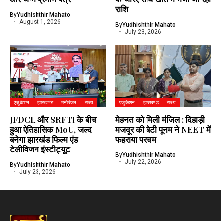
राशि
By
Yudhishthir Mahato
August 1, 2026
By
Yudhishthir Mahato
July 23, 2026
एजुकेशन
झारखण्ड
मनोरंजन
राज्य
एजुकेशन
झारखण्ड
राज्य
JFDCL और SRFTI के बीच
मेहनत को मिली मंजिल : दिहाड़ी
हुआ ऐतिहासिक MoU, जल्द
मजदूर की बेटी पूनम ने NEET में
बनेगा झारखंड फिल्म एंड
फहराया परचम
टेलीविजन इंस्टीट्यूट
By
Yudhishthir Mahato
July 22, 2026
By
Yudhishthir Mahato
July 23, 2026