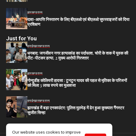
झारखण्ड
राज्य
दावा-आपत्ति निस्तारण के लिए बीएलओ एवं बीएलओ सुपरवाइजरों को दिया
प्रशिक्षण
Just for You
क्राईम
झारखण्ड
राज्य
धनबाद: जगजीवन नगर हत्याकांड का पर्दाफाश, चोरी के शक में युवक की
पीट-पीटकर हत्या, 2 मुख्य आरोपी गिरफ्तार
झारखण्ड
राज्य
गोन्दुडीह कोलियरी हादसा : टुनटुन यादव की पहल से मृतिका के परिजनों
को मिला 3 लाख रुपये का मुआवजा
क्राईम
झारखण्ड
राज्य
झारखंड में बड़ा एनकाउंटर: पुलिस मुठभेड़ में ढेर हुआ कुख्यात गैंगस्टर
सुजीत सिन्हा
Our website uses cookies to improve