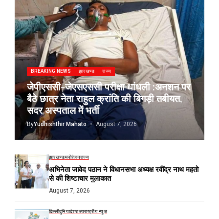
BREAKING NEWS
झारखण्ड
राज्य
जेपीएससी-जेएसएससी परीक्षा धांधली :अनशन पर
बैठे छात्र नेता राहुल क्रांति की बिगड़ी तबीयत,
सदर अस्पताल में भर्ती
By
Yudhishthir Mahato
August 7, 2026
झारखण्ड
मनोरंजन
राज्य
अभिनेता जावेद पठान ने विधानसभा अध्यक्ष रवींद्र नाथ महतो
से की शिष्टाचार मुलाकात
August 7, 2026
दिल्ली
दुनिया
देश
राज्य
राष्ट्रीय न्यूज