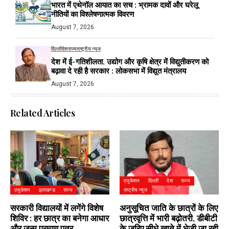
भारत में एथेनॉल आयात का सच : भ्रामक दावों और घरेलू
नीतियों का विश्लेषणात्मक विवरण
August 7, 2026
दिल्ली
देश
राज्य
राष्ट्रीय न्यूज
देश में ई-गतिशीलता, उद्योग और कृषि क्षेत्र में विद्युतीकरण को
बढ़ावा दे रही है सरकार : लोकसभा में विद्युत मंत्रालय
August 7, 2026
Related Articles
एजुकेशन
दिल्ली
देश
राज्य
एजुकेशन
झारखण्ड
राज्य
राष्ट्रीय न्यूज
सरकारी विद्यालयों में लगेंगे विशेष
अनुसूचित जाति के छात्रों के लिए
शिविर : हर छात्र का बनेगा आधार
छात्रवृत्ति में भारी बढ़ोतरी, डीबीटी
और जन्म प्रमाण पत्र
के जरिए सीधे खाते में भेजी जा रही