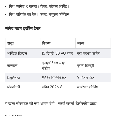
मिथ: प्लैनेट X खतरा। फैक्ट: स्टेबल ऑर्बिट।
मिथ: एलियंस का बेस। फैक्ट: नैचुरल फॉर्मेशन।
प्लैनेट नाइन ट्रैकिंग टेबल
सबूत
विवरण
महत्व
ऑर्बिटल टिल्ट्स
15 डिग्री, 80 AU बाहर
ग्रह प्रभाव साबित
प्राइमॉर्डियल आइस
क्लस्टर्स
पुरानी हिस्ट्री
बॉडीज
सिमुलेशन्स
96% सिग्निफिकेंट
Y मॉडल फिट
ऑब्जर्वेटरी
रुबिन 2026 से
डायरेक्ट इमेजिंग
ये खोज सौरमंडल को नया आयाम देगी। स्काई वॉचर्स, टेलीस्कोप उठाएं!