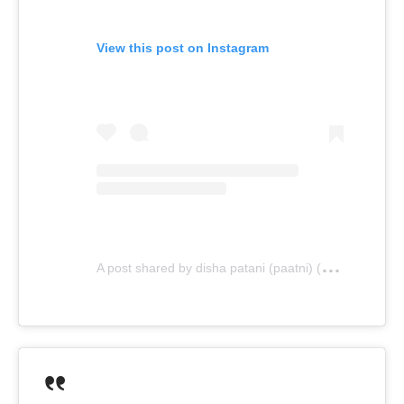
View this post on Instagram
A
post shared by disha patani (paatni) (@dishapatani)