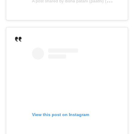
A
post shared by disha patani (paatni) (@dishapatani)
View this post on Instagram