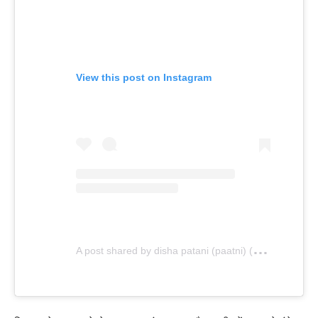
View this post on Instagram
A
post shared by disha patani (paatni) (@dishapatani)