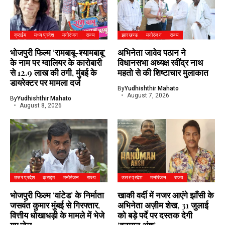
क्राईम
मध्य प्रदेश
मनोरंजन
राज्य
झारखण्ड
मनोरंजन
राज्य
भोजपुरी फिल्म ‘रामबाबू-श्यामबाबू’
अभिनेता जावेद पठान ने
के नाम पर ग्वालियर के कारोबारी
विधानसभा अध्यक्ष रवींद्र नाथ
से 12.9 लाख की ठगी, मुंबई के
महतो से की शिष्टाचार मुलाकात
डायरेक्टर पर मामला दर्ज
By
Yudhishthir Mahato
August 7, 2026
By
Yudhishthir Mahato
August 8, 2026
उत्तर प्रदेश
क्राईम
मनोरंजन
राज्य
उत्तर प्रदेश
मनोरंजन
राज्य
भोजपुरी फिल्म ‘वांटेड’ के निर्माता
खाकी वर्दी में नजर आएंगे झाँसी के
जसवंत कुमार मुंबई से गिरफ्तार,
अभिनेता अज़ीम शेख, 31 जुलाई
वित्तीय धोखाधड़ी के मामले में भेजे
को बड़े पर्दे पर दस्तक देगी
गए जेल
‘हनुमान अंश’