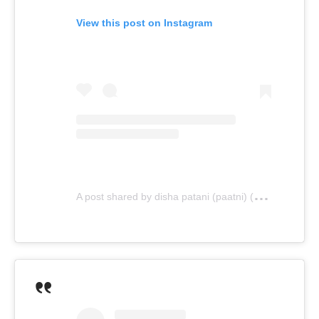
View this post on Instagram
A
post shared by disha patani (paatni) (@dishapatani)