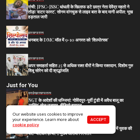
रांची: JPSC-JSSC धांधली के खिलाफ डटे छात्र नेता देवेंद्र महतो ने
तोड़ा ‘वाटर फास्ट’, सोनम वांगचुक से लाइव बात के बाद मानी अपील; भूख
हड़ताल जारी
झारखण्ड
राज्य
धनबाद के DMC मॉल में 9-10 अगस्त को ‘शिल्पोत्सव’
झारखण्ड
राज्य
अपर समाहर्ता सहित 25 से अधिक रक्त वीरों ने किया रक्तदान, दिशोम गुरु
शिबू सोरेन को दी श्रद्धांजलि
Just for You
क्राईम
झारखण्ड
राज्य
NGT के आदेशों की धज्जियां: गोविंदपुर-पूर्वी टुंडी में अवैध बालू का
‘पासिंग’ खेल उजागर, वीडियो वायरल
Our website uses cookies to improve
your experience. Learn more about
ACCEPT
क्राईम
झारखण्ड
राज्य
cookie policy
धनबाद: जगजीवन नगर हत्याकांड का पर्दाफाश, चोरी के शक में युवक की
पीट-पीटकर हत्या, 2 मुख्य आरोपी गिरफ्तार