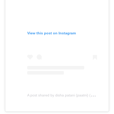
View this post on Instagram
A
post shared by disha patani (paatni) (@dishapatani)