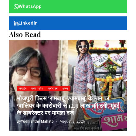
WhatsApp
LinkedIn
Also Read
क्राईम
मध्य प्रदेश
मनोरंजन
राज्य
भोजपुरी फिल्म ‘रामबाबू-श्यामबाबू’ के नाम पर
ग्वालियर के कारोबारी से 12.9 लाख की ठगी, मुंबई
के डायरेक्टर पर मामला दर्ज
By
Yudhishthir Mahato
August 8, 2026