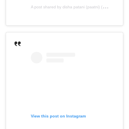
A
post shared by disha patani (paatni) (@dishapatani)
View this post on Instagram