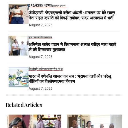
BREAKING NEWS
झारखण्ड
राज्य
जेपीएससी-जेएसएससी परीक्षा धांधली :अनशन पर बैठे छात्र
नेता राहुल क्रांति की बिगड़ी तबीयत, सदर अस्पताल में भर्ती
August 7, 2026
झारखण्ड
मनोरंजन
राज्य
अभिनेता जावेद पठान ने विधानसभा अध्यक्ष रवींद्र नाथ महतो
से की शिष्टाचार मुलाकात
August 7, 2026
दिल्ली
दुनिया
देश
राज्य
राष्ट्रीय न्यूज
भारत में एथेनॉल आयात का सच : भ्रामक दावों और घरेलू
नीतियों का विश्लेषणात्मक विवरण
August 7, 2026
Related Articles