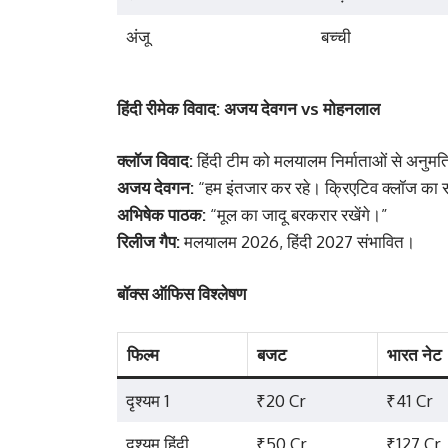
अंजू
बच्ची
हिंदी रीमेक विवाद: अजय देवगन vs मोहनलाल
क्लॉज विवाद:
हिंदी टीम को मलयालम निर्माताओं से अनुमति ल
अजय देवगन:
“हम इंतजार कर रहे। क्रिएटिव क्लॉज का 
अभिषेक पाठक:
“मूल का जादू बरकरार रखेंगे।”
रिलीज गैप:
मलयालम 2026, हिंदी 2027 संभावित।
बॉक्स ऑफिस विश्लेषण
फिल्म
बजट
भारत नेट
दृश्यम 1
₹20 Cr
₹41 Cr
दृश्यम हिंदी
₹50 Cr
₹127 Cr