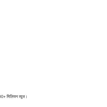
र 100+ मिलियन व्यूज।