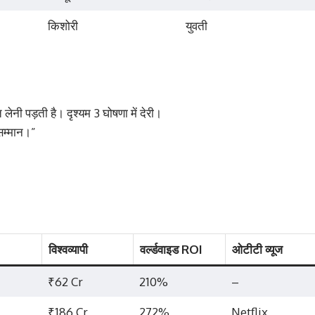
किशोरी
युवती
ेनी पड़ती है। दृश्यम 3 घोषणा में देरी।
सम्मान।”
विश्वव्यापी
वर्ल्डवाइड ROI
ओटीटी व्यूज
₹62 Cr
210%
–
₹186 Cr
272%
Netflix