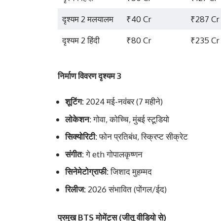
दृश्यम 2 मलयालम
₹40 Cr
₹287 Cr
दृश्यम 2 हिंदी
₹80 Cr
₹235 Cr
निर्माण विवरण दृश्यम 3
शूटिंग:
2024 मई-नवंबर (7 महीने)
लोकेशन:
गोवा, कोच्चि, मुंबई स्टूडियो
सिक्योरिटी:
फोन प्रतिबंध, स्क्रिप्ट सीक्रेट
संगीत:
गे eth गोपालकृष्णन
सिनेमेटोग्राफी:
जिशाद मुहम्मद
रिलीज:
2026 संभावित (पोंगल/ईद)
प्रमुख BTS मोमेंट्स (जीतू वीडियो से)