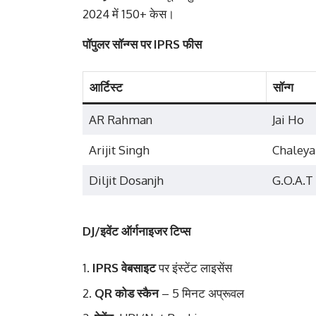
2024 में 150+ केस।
पॉपुलर सॉन्ग्स पर IPRS फीस
आर्टिस्ट
सॉन्ग
AR Rahman
Jai Ho
Arijit Singh
Chaleya
Diljit Dosanjh
G.O.A.T
DJ/इवेंट ऑर्गनाइजर टिप्स
IPRS वेबसाइट
पर इंस्टेंट लाइसेंस
QR कोड स्कैन
– 5 मिनट अप्रूवल