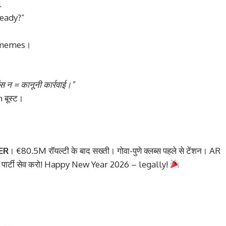
l
ready?”
” memes।
ंस न = कानूनी कार्रवाई।”
 बूस्ट।
VER
। €80.5M रॉयल्टी के बाद सख्ती। गोवा-पुणे क्लब्स पहले से टेंशन। AR
 पार्टी सेव करो! Happy New Year 2026 – legally!