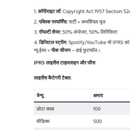
कॉपीराइट लॉ:
Copyright Act 1957 Section 52
पब्लिक परफॉर्मेंस:
पार्टी = कमर्शियल यूज
रॉयल्टी शेयर:
50% कंपोजर, 50% लिरिसिस्ट
डिजिटल स्ट्रीम:
Spotify/YouTube भी IPRS को द
न्यू ईयर =
पीक सीजन
– हाई फुटफॉल।
IPRS लाइसेंस टाइमलाइन और फीस
लाइसेंस कैटेगरी टेबल:
वेन्यू
क्षमता
छोटा क्लब
100
मीडियम
500