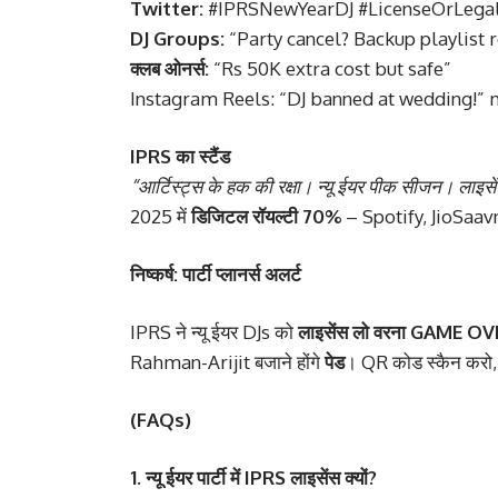
Twitter:
#IPRSNewYearDJ #LicenseOrLega
DJ Groups:
“Party cancel? Backup playlist 
क्लब ओनर्स:
“Rs 50K extra cost but safe”
Instagram Reels: “DJ banned at wedding!
IPRS का स्टैंड
“आर्टिस्ट्स के हक की रक्षा। न्यू ईयर पीक सीजन। लाइसे
2025 में
डिजिटल रॉयल्टी 70%
– Spotify, JioSaavn
निष्कर्ष: पार्टी प्लानर्स अलर्ट
IPRS ने न्यू ईयर DJs को
लाइसेंस लो वरना GAME O
Rahman-Arijit बजाने होंगे
पेड
। QR कोड स्कैन करो,
(FAQs)
1. न्यू ईयर पार्टी में IPRS लाइसेंस क्यों?