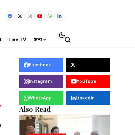
ल
Live TV
अन्य
Facebook
Instagram
YouTube
WhatsApp
LinkedIn
Also Read
क