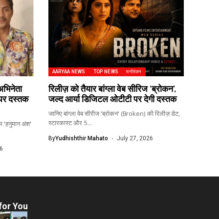
AARYAA NEWS
TOP NEWS
मनोरंजन
 अभिनेता
रिलीज़ को तैयार बांग्ला वेब सीरिज ‘ब्रोकन’,
े पर दस्तक
जल्द आर्या डिजिटल ओटीटी पर देगी दस्तक
जानिए बांग्ला वेब सीरीज 'ब्रोकन' (Broken) की रिलीज़ डेट,
स्टारकास्ट और 5...
म 'हनुमान अंश'
By
Yudhishthir Mahato
July 27, 2026
6
for You