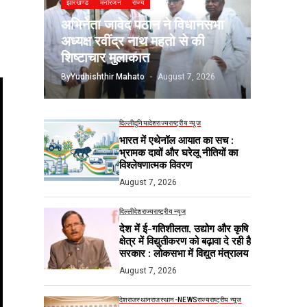
झारखण्ड
मनोरंजन
राज्य
अभिनेता जावेद पठान ने विधानसभा
अध्यक्ष रवींद्र नाथ महतो से की
शिष्टाचार मुलाकात
By
Yudhishthir Mahato
August 7, 2026
दिल्ली
दुनिया
देश
राज्य
राष्ट्रीय न्यूज
भारत में एथेनॉल आयात का सच :
भ्रामक दावों और घरेलू नीतियों का
विश्लेषणात्मक विवरण
August 7, 2026
दिल्ली
देश
राज्य
राष्ट्रीय न्यूज
देश में ई-गतिशीलता, उद्योग और कृषि
क्षेत्र में विद्युतीकरण को बढ़ावा दे रही है
सरकार : लोकसभा में विद्युत मंत्रालय
August 7, 2026
देश
राजस्थान
राजस्थान-NEWS
राज्य
राष्ट्रीय न्यूज