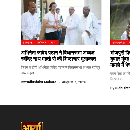
झारखण्ड
मनोरंजन
राज्य
उत्तर प्रदेश
अभिनेता जावेद पठान ने विधानसभा अध्यक्ष
भोजपुरी फिल
रवींद्र नाथ महतो से की शिष्टाचार मुलाकात
कुमार मुंबई
मामले में भ
फिल्म व टीवी अभिनेता जावेद पठान ने विधानसभा अध्यक्ष रवींद्र
नाथ महतो...
पवन सिंह की फिल
गिरफ्तार।...
By
Yudhishthir Mahato
August 7, 2026
By
Yudhishth