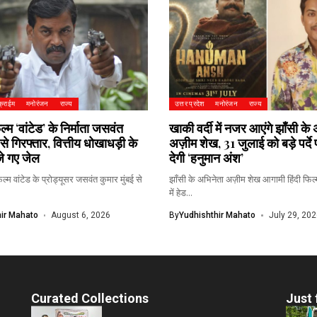
क्राईम
मनोरंजन
राज्य
उत्तर प्रदेश
मनोरंजन
राज्य
्म ‘वांटेड’ के निर्माता जसवंत
खाकी वर्दी में नजर आएंगे झाँसी के
 से गिरफ्तार, वित्तीय धोखाधड़ी के
अज़ीम शेख, 31 जुलाई को बड़े पर्द
ेजे गए जेल
देगी ‘हनुमान अंश’
्म वांटेड के प्रोड्यूसर जसवंत कुमार मुंबई से
झाँसी के अभिनेता अज़ीम शेख आगामी हिंदी फिल्
में हेड...
ir Mahato
August 6, 2026
By
Yudhishthir Mahato
July 29, 202
Curated Collections
Just 