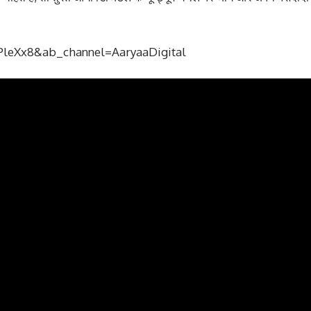
PleXx8&ab_channel=AaryaaDigital