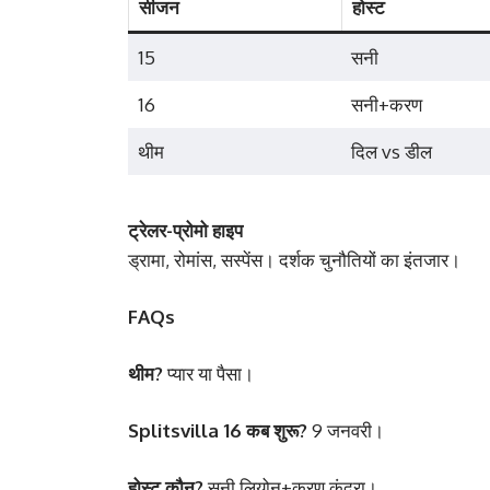
सीजन
होस्ट
15
सनी
16
सनी+करण
थीम
दिल vs डील
ट्रेलर-प्रोमो हाइप
ड्रामा, रोमांस, सस्पेंस। दर्शक चुनौतियों का इंतजार।
FAQs
थीम?
प्यार या पैसा।
Splitsvilla 16 कब शुरू?
9 जनवरी।
होस्ट कौन?
सनी लियोन+करण कुंद्रा।