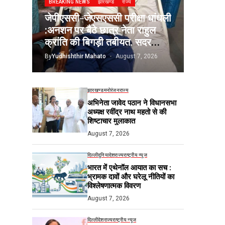
BREAKING NEWS
झारखण्ड
राज्य
जेपीएससी-जेएसएससी परीक्षा धांधली
:अनशन पर बैठे छात्र नेता राहुल
क्रांति की बिगड़ी तबीयत, सदर
अस्पताल में भर्ती
By
Yudhishthir Mahato
August 7, 2026
झारखण्ड
मनोरंजन
राज्य
अभिनेता जावेद पठान ने विधानसभा
अध्यक्ष रवींद्र नाथ महतो से की
शिष्टाचार मुलाकात
August 7, 2026
दिल्ली
दुनिया
देश
राज्य
राष्ट्रीय न्यूज
भारत में एथेनॉल आयात का सच :
भ्रामक दावों और घरेलू नीतियों का
विश्लेषणात्मक विवरण
August 7, 2026
दिल्ली
देश
राज्य
राष्ट्रीय न्यूज