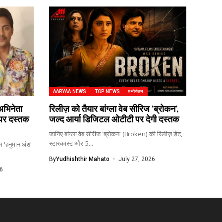
AARYAA NEWS
TOP NEWS
मनोरंजन
 अभिनेता
रिलीज़ को तैयार बांग्ला वेब सीरिज ‘ब्रोकन’,
े पर दस्तक
जल्द आर्या डिजिटल ओटीटी पर देगी दस्तक
जानिए बांग्ला वेब सीरीज 'ब्रोकन' (Broken) की रिलीज़ डेट,
स्टारकास्ट और 5...
म 'हनुमान अंश'
By
Yudhishthir Mahato
July 27, 2026
6