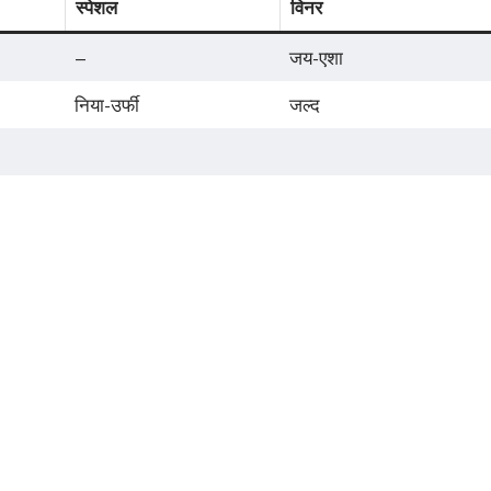
स्पेशल
विनर
–
जय-एशा
निया-उर्फी
जल्द