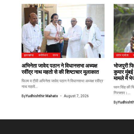
झारखण्ड
मनोरंजन
राज्य
उत्तर प्रदेश
अभिनेता जावेद पठान ने विधानसभा अध्यक्ष
भोजपुरी फिल
रवींद्र नाथ महतो से की शिष्टाचार मुलाकात
कुमार मुंबई
मामले में भ
फिल्म व टीवी अभिनेता जावेद पठान ने विधानसभा अध्यक्ष रवींद्र
नाथ महतो...
पवन सिंह की फिल
गिरफ्तार।...
By
Yudhishthir Mahato
August 7, 2026
By
Yudhishth