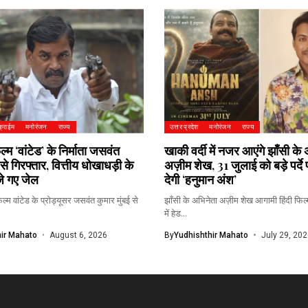
क्राईम
मनोरंजन
राज्य
उत्तर प्रदेश
मनोरंजन
राज्य
्म ‘वांटेड’ के निर्माता जसवंत
खाकी वर्दी में नजर आएंगे झाँसी के
 से गिरफ्तार, वित्तीय धोखाधड़ी के
अज़ीम शेख, 31 जुलाई को बड़े पर्द
ेजे गए जेल
देगी ‘हनुमान अंश’
्म वांटेड के प्रोड्यूसर जसवंत कुमार मुंबई से
झाँसी के अभिनेता अज़ीम शेख आगामी हिंदी फिल्
में हेड...
ir Mahato
August 6, 2026
By
Yudhishthir Mahato
July 29, 202