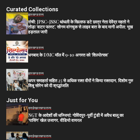
Curated Collections
झारखण्ड
राज्य
रांची: JPSC-JSSC धांधली के खिलाफ डटे छात्र नेता देवेंद्र महतो ने
तोड़ा ‘वाटर फास्ट’, सोनम वांगचुक से लाइव बात के बाद मानी अपील; भूख
हड़ताल जारी
झारखण्ड
राज्य
धनबाद के DMC मॉल में 9-10 अगस्त को ‘शिल्पोत्सव’
झारखण्ड
राज्य
अपर समाहर्ता सहित 25 से अधिक रक्त वीरों ने किया रक्तदान, दिशोम गुरु
शिबू सोरेन को दी श्रद्धांजलि
Just for You
क्राईम
झारखण्ड
राज्य
NGT के आदेशों की धज्जियां: गोविंदपुर-पूर्वी टुंडी में अवैध बालू का
‘पासिंग’ खेल उजागर, वीडियो वायरल
क्राईम
झारखण्ड
राज्य