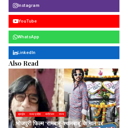
Instagram
YouTube
WhatsApp
LinkedIn
Also Read
क्राईम
मध्य प्रदेश
मनोरंजन
राज्य
भोजपुरी फिल्म ‘रामबाबू-श्यामबाबू’ के नाम पर