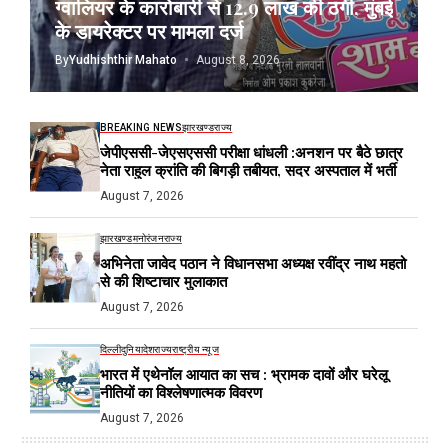
ग्वालियर के कारोबारी से 12.9 लाख की ठगी, मुंबई
के डायरेक्टर पर मामला दर्ज
By
Yudhishthir Mahato
August 8, 2026
BREAKING NEWS
झारखण्ड
राज्य
जेपीएससी-जेएसएससी परीक्षा धांधली :अनशन पर बैठे छात्र
नेता राहुल क्रांति की बिगड़ी तबीयत, सदर अस्पताल में भर्ती
August 7, 2026
झारखण्ड
मनोरंजन
राज्य
अभिनेता जावेद पठान ने विधानसभा अध्यक्ष रवींद्र नाथ महतो
से की शिष्टाचार मुलाकात
August 7, 2026
दिल्ली
दुनिया
देश
राज्य
राष्ट्रीय न्यूज
भारत में एथेनॉल आयात का सच : भ्रामक दावों और घरेलू
नीतियों का विश्लेषणात्मक विवरण
August 7, 2026