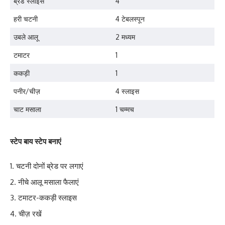
ब्रेड स्लाइस
4
हरी चटनी
4 टेबलस्पून
उबले आलू
2 मध्यम
टमाटर
1
ककड़ी
1
पनीर/चीज़
4 स्लाइस
चाट मसाला
1 चम्मच
स्टेप बाय स्टेप बनाएं
चटनी दोनों ब्रेड पर लगाएं
नीचे आलू मसाला फैलाएं
टमाटर-ककड़ी स्लाइस
चीज़ रखें