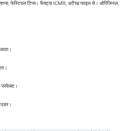
 वैरिएशन्स, फेस्टिवल टिप्स। फैक्ट्स ICMR, अटैच्ड फाइल से। ओरिजिनल,
ो जाता।
देता।
से परफेक्ट।
 पाउडर।