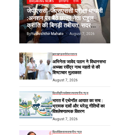
BREAKING NEWS
झारखण्ड
राज्य
जेपीएससी-जेएसएससी परीक्षा धांधली
:अनशन पर बैठे छात्र नेता राहुल
क्रांति की बिगड़ी तबीयत, सदर
अस्पताल में भर्ती
By
Yudhishthir Mahato
August 7, 2026
झारखण्ड
मनोरंजन
राज्य
अभिनेता जावेद पठान ने विधानसभा
अध्यक्ष रवींद्र नाथ महतो से की
शिष्टाचार मुलाकात
August 7, 2026
दिल्ली
दुनिया
देश
राज्य
राष्ट्रीय न्यूज
भारत में एथेनॉल आयात का सच :
भ्रामक दावों और घरेलू नीतियों का
विश्लेषणात्मक विवरण
August 7, 2026
दिल्ली
देश
राज्य
राष्ट्रीय न्यूज