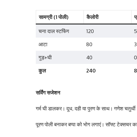
सामग्री (1 पोली)
कैलोरी
प
चना दाल स्टफिंग
120
5
आटा
80
3
गुड़+घी
40
0
कुल
240
8
सर्विंग सजेशन
गर्म घी डालकर। दूध, दही या पुरण के साथ। गणेश चतुर्
पूरण पोली बनाकर बप्पा को भोग लगाएं। सॉफ्ट टेक्सचर का