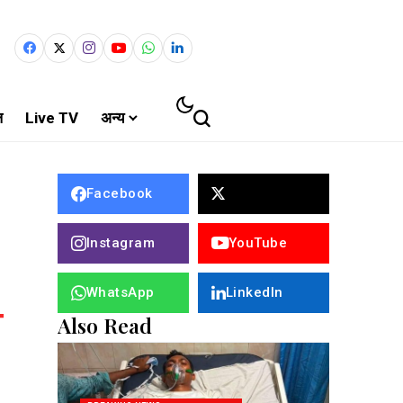
ल
Live TV
अन्य
Facebook
Instagram
YouTube
WhatsApp
LinkedIn
Also Read