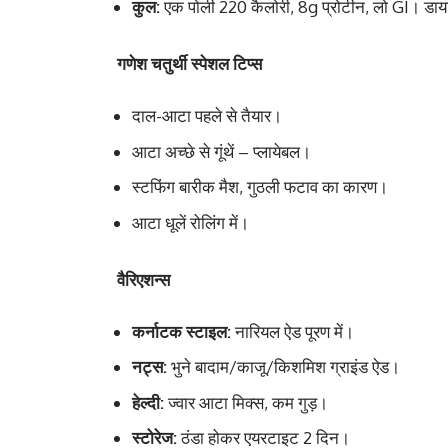
कुल:
एक पोली 220 कैलोरी, 8g प्रोटीन, लो GI। डाय
गणेश चतुर्थी स्पेशल टिप्स
दाल-आटा पहले से तैयार।
आटा अच्छे से गूंथें – प्लायेबल।
स्टफिंग बारीक मैश, गुठली फटाव का कारण।
आटा धूलें रोलिंग में।
वैरिएशन्स
कर्नाटक स्टाइल:
नारियल ऐड पूरण में।
नट्स:
भुने बादाम/काजू/किशमिश ग्राइंड ऐड।
हेल्दी:
ज्वार आटा मिक्स, कम गुड़।
स्टोरेज:
ठंडा होकर एयरटाइट 2 दिन।