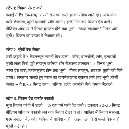
स्टेप 1: चिकन रोस्ट करो
कढ़ाई में 1½ टेबलस्पून सरसों तेल गर्म करो, हल्का स्मोक आने दो। आंच कम
करो, तेजपत्ता, कुटी इलायची-लौंग डालो। हल्दी मिलाकर चिकन ऐड करो।
मीडियम आंच पर 3 मिनट ब्राउन होने तक भूनो। नमक डालकर 1 मिनट और
भूनो। चिकन को बाउल में निकाल लो।
स्टेप 2: ग्रेवी बेस तैयार
उसी कढ़ाई में 3 टेबलस्पून सरसों तेल डालो। जीरा, दालचीनी, लौंग, इलायची,
सूखी लाल मिर्च, पूरी लहसुन कलियां और तेजपत्ता डालकर 1-2 मिनट भूनो।
प्याज ऐड करो, ट्रांसलूसेंट होने तक भूनो। पील्ड लहसुन, अदरक, कुटी हरी मिर्च
डालो। लगातार चलाते हुए प्याज को कारमेलाइज्ड ब्राउन होने तक भूनो (जेली
जैसा) – ये 10-12 मिनट लेगा। धनिया, हल्दी, कश्मीरी मिर्च, नमक मिलाओ।
स्टेप 3: चिकन ऐड करके पकाओ
भुना चिकन ग्रेवी में डालो। 1½ कप गर्म पानी ऐड करो। ढककर 20-25 मिनट
मीडियम आंच पर पकाओ जब तक चिकन टेंडर न हो। आखिर में चिकन मसाला,
गरम मसाला मिलाओ। धनिया से गार्निश करो। तड़का लगाने से पहले चेक करो
ग्रेवी गाढ़ी हो।