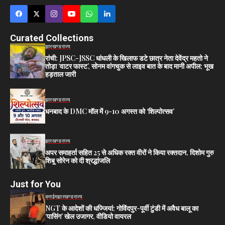
Curated Collections
झारखण्ड
राज्य
रांची: JPSC-JSSC धांधली के खिलाफ डटे छात्र नेता देवेंद्र महतो ने
तोड़ा ‘वाटर फास्ट’, सोनम वांगचुक से लाइव बात के बाद मानी अपील; भूख
हड़ताल जारी
झारखण्ड
राज्य
धनबाद के DMC मॉल में 9-10 अगस्त को ‘शिल्पोत्सव’
झारखण्ड
राज्य
अपर समाहर्ता सहित 25 से अधिक रक्त वीरों ने किया रक्तदान, दिशोम गुरु
शिबू सोरेन को दी श्रद्धांजलि
Just for You
क्राईम
झारखण्ड
राज्य
NGT के आदेशों की धज्जियां: गोविंदपुर-पूर्वी टुंडी में अवैध बालू का
‘पासिंग’ खेल उजागर, वीडियो वायरल