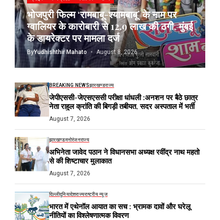
भोजपुरी फिल्म ‘रामबाबू-श्यामबाबू’ के नाम पर
ग्वालियर के कारोबारी से 12.9 लाख की ठगी, मुंबई
के डायरेक्टर पर मामला दर्ज
By
Yudhishthir Mahato
August 8, 2026
BREAKING NEWS
झारखण्ड
राज्य
जेपीएससी-जेएसएससी परीक्षा धांधली :अनशन पर बैठे छात्र
नेता राहुल क्रांति की बिगड़ी तबीयत, सदर अस्पताल में भर्ती
August 7, 2026
झारखण्ड
मनोरंजन
राज्य
अभिनेता जावेद पठान ने विधानसभा अध्यक्ष रवींद्र नाथ महतो
से की शिष्टाचार मुलाकात
August 7, 2026
दिल्ली
दुनिया
देश
राज्य
राष्ट्रीय न्यूज
भारत में एथेनॉल आयात का सच : भ्रामक दावों और घरेलू
नीतियों का विश्लेषणात्मक विवरण