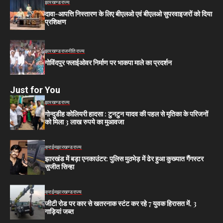
झारखण्ड
राज्य
दावा-आपत्ति निस्तारण के लिए बीएलओ एवं बीएलओ सुपरवाइजरों को दिया
प्रशिक्षण
झारखण्ड
राजनीति
राज्य
गोविंदपुर फ्लाईओवर निर्माण पर भाकपा माले का प्रदर्शन
Just for You
झारखण्ड
राज्य
गोन्दुडीह कोलियरी हादसा : टुनटुन यादव की पहल से मृतिका के परिजनों
को मिला 3 लाख रुपये का मुआवजा
क्राईम
झारखण्ड
राज्य
झारखंड में बड़ा एनकाउंटर: पुलिस मुठभेड़ में ढेर हुआ कुख्यात गैंगस्टर
सुजीत सिन्हा
क्राईम
झारखण्ड
राज्य
जीटी रोड पर कार से खतरनाक स्टंट कर रहे 7 युवक हिरासत में, 3
गाड़ियां जब्त