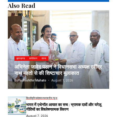
Also Read
झारखण्ड
मनोरंजन
राज्य
अभिनेता जावेद पठान ने विधानसभा अध्यक्ष रवींद्र
नाथ महतो से की शिष्टाचार मुलाकात
By
Yudhishthir Mahato
August 7, 2026
दिल्ली
दुनिया
देश
राज्य
राष्ट्रीय न्यूज
भारत में एथेनॉल आयात का सच : भ्रामक दावों और घरेलू
नीतियों का विश्लेषणात्मक विवरण
August 7, 2026