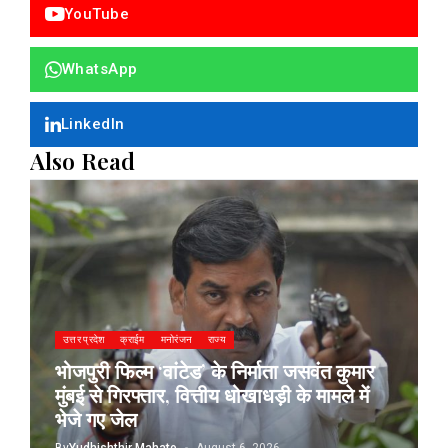
YouTube
WhatsApp
LinkedIn
Also Read
उत्तर प्रदेश
क्राईम
मनोरंजन
राज्य
भोजपुरी फिल्म ‘वांटेड’ के निर्माता जसवंत कुमार
मुंबई से गिरफ्तार, वित्तीय धोखाधड़ी के मामले में
भेजे गए जेल