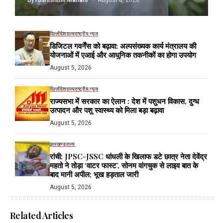
By
Yudhishthir Mahato
August 6, 2026
दिल्ली
देश
राज्य
राष्ट्रीय न्यूज
डिजिटल गवर्नेंस को बढ़ावा: अल्पसंख्यक कार्य मंत्रालय की
योजनाओं में एआई और आधुनिक तकनीकों का होगा उपयोग
August 5, 2026
दिल्ली
देश
राज्य
राष्ट्रीय न्यूज
राज्यसभा में सरकार का ऐलान : देश में पशुधन विकास, दुग्ध
उत्पादन और पशु स्वास्थ्य को मिला बड़ा बढ़ावा
August 5, 2026
झारखण्ड
राज्य
रांची: JPSC-JSSC धांधली के खिलाफ डटे छात्र नेता देवेंद्र
महतो ने तोड़ा ‘वाटर फास्ट’, सोनम वांगचुक से लाइव बात के
बाद मानी अपील; भूख हड़ताल जारी
August 5, 2026
Related Articles