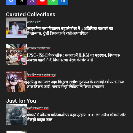
Curated Collections
झारखण्ड
राज्य
उत्क्रमित मध्य विद्यालय बड़की बौआ में 3 अतिरिक्त कक्षाओं का
शिलान्यास, टुंडी विधायक ने रखी आधारशिला
झारखण्ड
राजनीति
राज्य
JPSC-JSSC पेपर लीक : धनबाद में JLKM का प्रदर्शन, विधायक
जयराम महतो ने दी विधानसभा घेराव की चेतावनी
दिल्ली
देश
राज्य
राष्ट्रीय न्यूज
प्रसिद्ध कलाकार पद्म विभूषण सतीश गुजराल के शताब्दी वर्ष पर स्मारक
डाक टिकट जारी, संचार मंत्री सिंधिया ने किया अनावरण
Just for You
क्राईम
झारखण्ड
राज्य
बोकारो में कोयला माफियाओं पर बड़ा प्रहार: 100 टन अवैध कोयला और
सैकड़ों बाइक जब्त