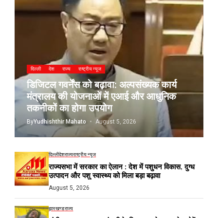
दिल्ली
देश
राज्य
राष्ट्रीय न्यूज
डिजिटल गवर्नेंस को बढ़ावा: अल्पसंख्यक कार्य
मंत्रालय की योजनाओं में एआई और आधुनिक
तकनीकों का होगा उपयोग
By
Yudhishthir Mahato
August 5, 2026
दिल्ली
देश
राज्य
राष्ट्रीय न्यूज
राज्यसभा में सरकार का ऐलान : देश में पशुधन विकास, दुग्ध
उत्पादन और पशु स्वास्थ्य को मिला बड़ा बढ़ावा
August 5, 2026
झारखण्ड
राज्य