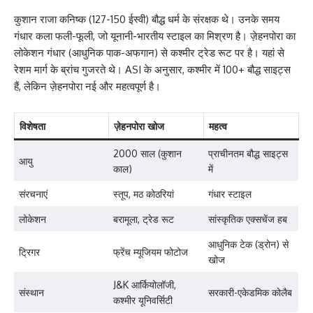
कुशान राजा कनिष्क (127-150 ईस्वी) बौद्ध धर्म के संरक्षक थे। उनके समय
गंधार कला फली-फूली, जो यूनानी-भारतीय स्टाइल का मिश्रण है। ज़ेहनपोरा का
लोकेशन गंधार (आधुनिक पाक-अफगान) से कश्मीर ट्रेड रूट पर है। यहां से
रेशम मार्ग के ब्रांच गुजरते थे। ASI के अनुसार, कश्मीर में 100+ बौद्ध साइट्स
हैं, लेकिन ज़ेहनपोरा नई और महत्वपूर्ण है।
विशेषता
ज़ेहनपोरा खोज
महत्व
2000 साल (कुशान
प्राचीनतम बौद्ध साइट्स
आयु
काल)
में
संरचनाएं
स्तूप, मठ कोठरियां
गंधार स्टाइल
लोकेशन
बरामूला, ट्रेड रूट
सांस्कृतिक एक्सचेंज हब
आधुनिक टेक (ड्रोन) से
ट्रिगर
फ्रेंच म्यूजियम फोटोज
खोज
J&K आर्कियोलॉजी,
संस्थान
सरकारी-एकेडमिक कोलैब
कश्मीर यूनिवर्सिटी