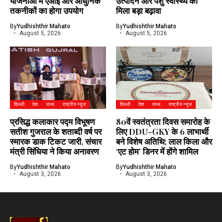
योजनाओं में एआई और आधुनिक
उत्पादन और पशु स्वास्थ्य को
तकनीकों का होगा उपयोग
मिला बड़ा बढ़ावा
By
Yudhishthir Mahato
By
Yudhishthir Mahato
August 5, 2026
August 5, 2026
दिल्ली
देश
राज्य
राष्ट्रीय न्यूज
दिल्ली
देश
राज्य
राष्ट्रीय न्यूज
प्रसिद्ध कलाकार पद्म विभूषण
80वें स्वतंत्रता दिवस समारोह के
सतीश गुजराल के शताब्दी वर्ष पर
लिए DDU-GKY के 6 लाभार्थी
स्मारक डाक टिकट जारी, संचार
बने विशेष अतिथि; लाल किला और
मंत्री सिंधिया ने किया अनावरण
‘एट होम’ डिनर में होंगे शामिल
By
Yudhishthir Mahato
By
Yudhishthir Mahato
August 3, 2026
August 3, 2026