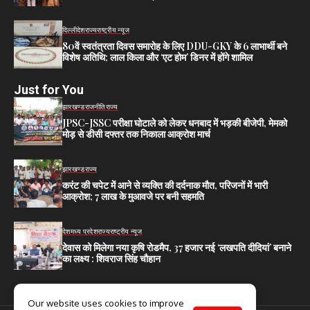
दिल्ली
देश
राज्य
राष्ट्रीय न्यूज
80वें स्वतंत्रता दिवस समारोह के लिए DDU-GKY के 6 लाभार्थी बने
विशेष अतिथि; लाल किला और ‘एट होम’ डिनर में होंगे शामिल
Just for You
झारखण्ड
राजनीति
राज्य
JPSC-JSSC परीक्षा घोटाले को लेकर धनबाद में भड़की बीजेपी, मेमको
मोड़ से डीसी दफ्तर तक निकाला आक्रोश मार्च
झारखण्ड
राज्य
करंट की चपेट में आने से व्यक्ति की दर्दनाक मौत, परिजनों में भारी
आक्रोश; 7 लाख के मुआवजे पर बनी सहमति
देश
मध्य प्रदेश
राज्य
राष्ट्रीय न्यूज
देवास को मिलेगा नया कृषि रोडमैप, 37 हजार नई ‘लखपति दीदियां’ बनाने
का लक्ष्य : शिवराज सिंह चौहान
Our website uses cookies to improve