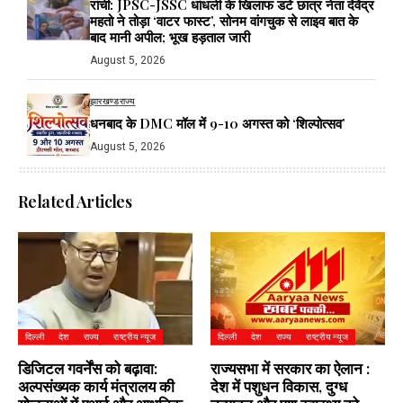
रांची: JPSC-JSSC धांधली के खिलाफ डटे छात्र नेता देवेंद्र
महतो ने तोड़ा ‘वाटर फास्ट’, सोनम वांगचुक से लाइव बात के
बाद मानी अपील; भूख हड़ताल जारी
August 5, 2026
झारखण्ड
राज्य
धनबाद के DMC मॉल में 9-10 अगस्त को ‘शिल्पोत्सव’
August 5, 2026
Related Articles
दिल्ली
देश
राज्य
राष्ट्रीय न्यूज
दिल्ली
देश
राज्य
राष्ट्रीय न्यूज
डिजिटल गवर्नेंस को बढ़ावा:
राज्यसभा में सरकार का ऐलान :
अल्पसंख्यक कार्य मंत्रालय की
देश में पशुधन विकास, दुग्ध