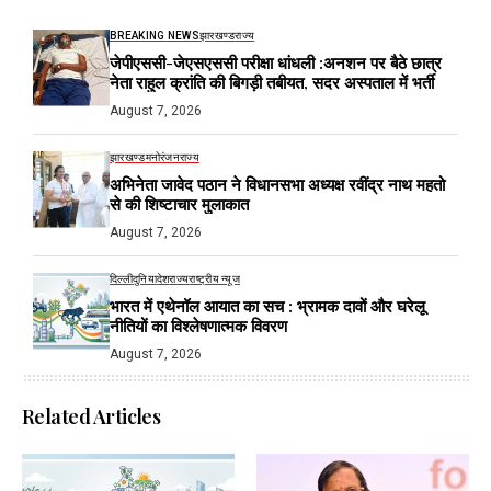
BREAKING NEWS
झारखण्ड
राज्य
जेपीएससी-जेएसएससी परीक्षा धांधली :अनशन पर बैठे छात्र
नेता राहुल क्रांति की बिगड़ी तबीयत, सदर अस्पताल में भर्ती
August 7, 2026
झारखण्ड
मनोरंजन
राज्य
अभिनेता जावेद पठान ने विधानसभा अध्यक्ष रवींद्र नाथ महतो
से की शिष्टाचार मुलाकात
August 7, 2026
दिल्ली
दुनिया
देश
राज्य
राष्ट्रीय न्यूज
भारत में एथेनॉल आयात का सच : भ्रामक दावों और घरेलू
नीतियों का विश्लेषणात्मक विवरण
August 7, 2026
Related Articles