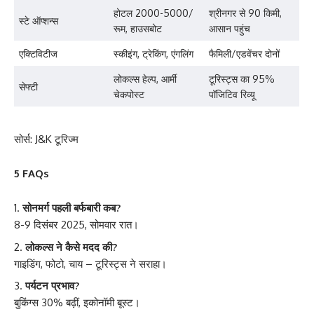
होटल 2000-5000/
श्रीनगर से 90 किमी,
स्टे ऑप्शन्स
रूम, हाउसबोट
आसान पहुंच
एक्टिविटीज
स्कीइंग, ट्रेकिंग, एंगलिंग
फैमिली/एडवेंचर दोनों
लोकल्स हेल्प, आर्मी
टूरिस्ट्स का 95%
सेफ्टी
चेकपोस्ट
पॉजिटिव रिव्यू
सोर्स: J&K टूरिज्म
5 FAQs
सोनमर्ग पहली बर्फबारी कब?
8-9 दिसंबर 2025, सोमवार रात।
लोकल्स ने कैसे मदद की?
गाइडिंग, फोटो, चाय – टूरिस्ट्स ने सराहा।
पर्यटन प्रभाव?
बुकिंग्स 30% बढ़ीं, इकोनॉमी बूस्ट।