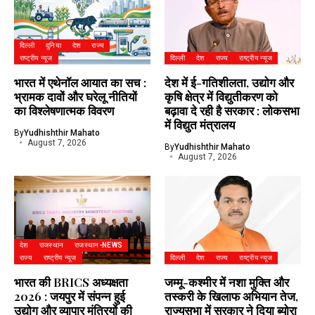
दिल्ली
दुनिया
देश
राज्य
राष्ट्रीय न्यूज
दिल्ली
देश
राज्य
राष्ट्रीय न्यूज
भारत में एथेनॉल आयात का सच :
देश में ई-गतिशीलता, उद्योग और
भ्रामक दावों और घरेलू नीतियों
कृषि क्षेत्र में विद्युतीकरण को
का विश्लेषणात्मक विवरण
बढ़ावा दे रही है सरकार : लोकसभा
में विद्युत मंत्रालय
By
Yudhishthir Mahato
August 7, 2026
By
Yudhishthir Mahato
August 7, 2026
देश
राजस्थान
राजस्थान-NEWS
राज्य
राष्ट्रीय न्यूज
दिल्ली
देश
राज्य
राष्ट्रीय न्यूज
भारत की BRICS अध्यक्षता
जम्मू-कश्मीर में नशा मुक्ति और
2026 : जयपुर में संपन्न हुई
तस्करी के खिलाफ अभियान तेज,
उद्योग और व्यापार मंत्रियों की
राज्यसभा में सरकार ने दिया ब्योरा