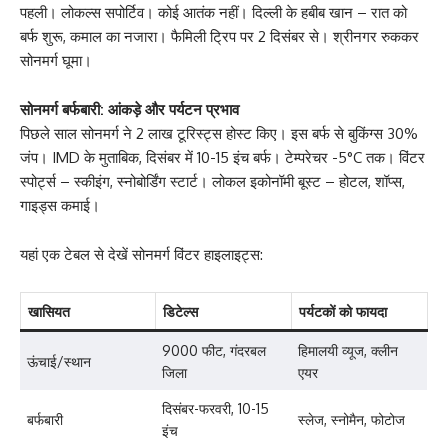
पहली। लोकल्स सपोर्टिव। कोई आतंक नहीं। दिल्ली के हबीब खान – रात को
बर्फ शुरू, कमाल का नजारा। फैमिली ट्रिप पर 2 दिसंबर से। श्रीनगर रुककर
सोनमर्ग घूमा।
सोनमर्ग बर्फबारी: आंकड़े और पर्यटन प्रभाव
पिछले साल सोनमर्ग ने 2 लाख टूरिस्ट्स होस्ट किए। इस बर्फ से बुकिंग्स 30%
जंप। IMD के मुताबिक, दिसंबर में 10-15 इंच बर्फ। टेम्परेचर -5°C तक। विंटर
स्पोर्ट्स – स्कीइंग, स्नोबोर्डिंग स्टार्ट। लोकल इकोनॉमी बूस्ट – होटल, शॉप्स,
गाइड्स कमाई।
यहां एक टेबल से देखें सोनमर्ग विंटर हाइलाइट्स:
खासियत
डिटेल्स
पर्यटकों को फायदा
9000 फीट, गंदरबल
हिमालयी व्यूज, क्लीन
ऊंचाई/स्थान
जिला
एयर
दिसंबर-फरवरी, 10-15
बर्फबारी
स्लेज, स्नोमैन, फोटोज
इंच