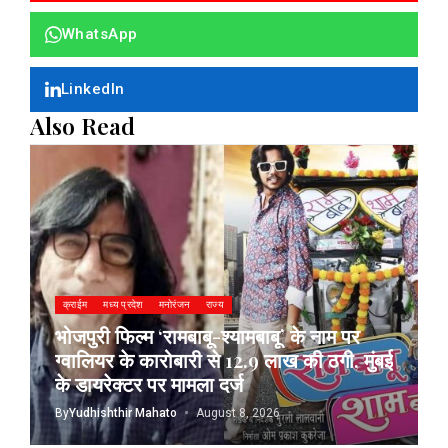
WhatsApp
LinkedIn
Also Read
क्राईम
मध्य प्रदेश
मनोरंजन
राज्य
भोजपुरी फिल्म ‘रामबाबू-श्यामबाबू’ के नाम पर
ग्वालियर के कारोबारी से 12.9 लाख की ठगी, मुंबई
के डायरेक्टर पर मामला दर्ज
By
Yudhishthir Mahato
August 8, 2026