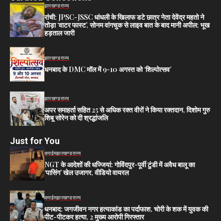
झारखण्ड
राज्य
रांची: JPSC-JSSC धांधली के खिलाफ डटे छात्र नेता देवेंद्र महतो ने
तोड़ा ‘वाटर फास्ट’, सोनम वांगचुक से लाइव बात के बाद मानी अपील; भूख
हड़ताल जारी
झारखण्ड
राज्य
धनबाद के DMC मॉल में 9-10 अगस्त को ‘शिल्पोत्सव’
झारखण्ड
राज्य
अपर समाहर्ता सहित 25 से अधिक रक्त वीरों ने किया रक्तदान, दिशोम गुरु
शिबू सोरेन को दी श्रद्धांजलि
Just for You
क्राईम
झारखण्ड
राज्य
NGT के आदेशों की धज्जियां: गोविंदपुर-पूर्वी टुंडी में अवैध बालू का
‘पासिंग’ खेल उजागर, वीडियो वायरल
क्राईम
झारखण्ड
राज्य
धनबाद: जगजीवन नगर हत्याकांड का पर्दाफाश, चोरी के शक में युवक की
पीट-पीटकर हत्या, 2 मुख्य आरोपी गिरफ्तार