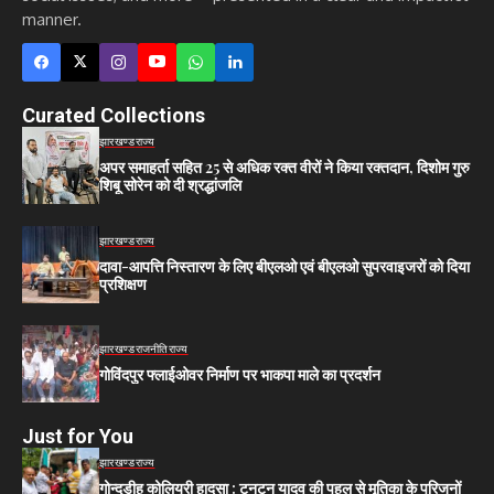
manner.
Curated Collections
झारखण्ड
राज्य
अपर समाहर्ता सहित 25 से अधिक रक्त वीरों ने किया रक्तदान, दिशोम गुरु
शिबू सोरेन को दी श्रद्धांजलि
झारखण्ड
राज्य
दावा-आपत्ति निस्तारण के लिए बीएलओ एवं बीएलओ सुपरवाइजरों को दिया
प्रशिक्षण
झारखण्ड
राजनीति
राज्य
गोविंदपुर फ्लाईओवर निर्माण पर भाकपा माले का प्रदर्शन
Just for You
झारखण्ड
राज्य
गोन्दुडीह कोलियरी हादसा : टुनटुन यादव की पहल से मृतिका के परिजनों