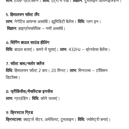
लाभ:
EMF प्रोटेक्शन।
विधि:
एंट्री में रखें।
विज्ञान:
टूमलाइन आयनाइजेशन।
5. हिमालयन सॉल्ट लैंप
लाभ:
नेगेटिव आयन्स अब्सॉर्ब। ह्यूमिडिटी बैलेंस।
विधि:
प्लग इन।
विज्ञान:
हाइग्रोस्कोपिक – नमी अब्सॉर्ब।
6. सिंगिंग बाउल साउंड हीलिंग
विधि:
बाउल बजाएं। कमरे में घुमाएं।
लाभ:
432Hz – ब्रेनवेव्स बैलेंस।
7. सॉल्ट बाथ/फ्लोर क्लेंज
विधि:
हिमालयन सॉल्ट 2 कप। 20 मिनट।
लाभ:
मिनरल्स – टॉक्सिन
डिटॉक्स।
8. फ्रैंकिंसेंस/मैचस्टिक इनसेंस
लाभ:
ग्राउंडिंग।
विधि:
कोने जलाएं।
9. क्रिस्टल ग्रिड
क्रिस्टल्स:
क्वार्ट्ज सेंटर, अमेथिस्ट, टूमलाइन।
विधि:
ज्योमेट्री बनाएं।