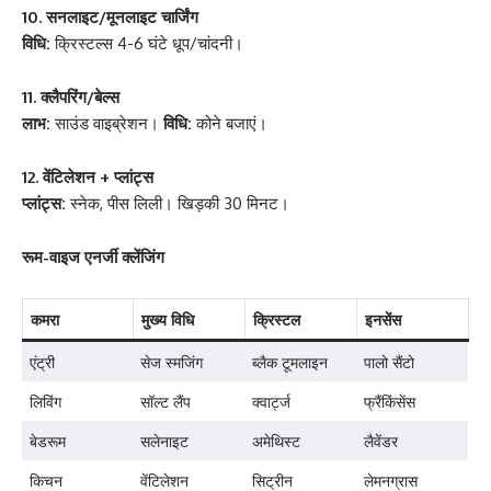
10. सनलाइट/मूनलाइट चार्जिंग
विधि:
क्रिस्टल्स 4-6 घंटे धूप/चांदनी।
11. क्लैपरिंग/बेल्स
लाभ:
साउंड वाइब्रेशन।
विधि:
कोने बजाएं।
12. वेंटिलेशन + प्लांट्स
प्लांट्स:
स्नेक, पीस लिली। खिड़की 30 मिनट।
रूम-वाइज एनर्जी क्लेंजिंग
कमरा
मुख्य विधि
क्रिस्टल
इनसेंस
एंट्री
सेज स्मजिंग
ब्लैक टूमलाइन
पालो सैंटो
लिविंग
सॉल्ट लैंप
क्वार्ट्ज
फ्रैंकिंसेंस
बेडरूम
सलेनाइट
अमेथिस्ट
लैवेंडर
किचन
वेंटिलेशन
सिट्रीन
लेमनग्रास