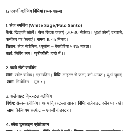
12 एनर्जी क्लेंजिंग विधियां (रूम-वाइज)
1. सेज स्मजिंग (White Sage/Palo Santo)
कैसे:
खिड़की खोलें। सेज स्टिक जलाएं (20-30 सेकंड)। धुआं कोनों, दरवाजे,
फर्नीचर पर फैलाएं।
समय:
10-15 मिनट।
विज्ञान:
सेज सैपोनिन, थ्यूजोन – बैक्टीरिया 94% मारता।
कहां:
लिविंग रूम।
फ्रीक्वेंसी:
हफ्ते में 1।
2. पालो सैंटो स्मजिंग
लाभ:
स्वीट स्मोक। ग्राउंडिंग।
विधि:
लाइटर से जला, ब्लो आउट। धुआं घुमाएं।
लाभ:
लिमोनिन – मूड ↑।
3. सलेनाइट क्रिस्टल क्लेंजिंग
विशेष:
सेल्फ-क्लींजिंग। अन्य क्रिस्टल्स साफ।
विधि:
सलेनाइट स्लैब पर रखें।
लाभ:
कैल्शियम सल्फेट – एनर्जी कंडक्टर।
4. ब्लैक टूमलाइन प्रोटेक्शन