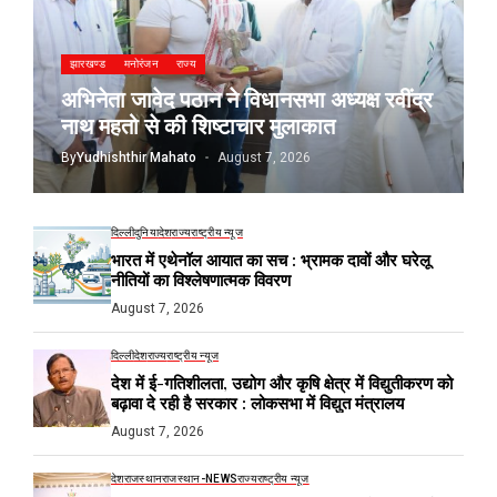
झारखण्ड
मनोरंजन
राज्य
अभिनेता जावेद पठान ने विधानसभा अध्यक्ष रवींद्र
नाथ महतो से की शिष्टाचार मुलाकात
By
Yudhishthir Mahato
August 7, 2026
दिल्ली
दुनिया
देश
राज्य
राष्ट्रीय न्यूज
भारत में एथेनॉल आयात का सच : भ्रामक दावों और घरेलू
नीतियों का विश्लेषणात्मक विवरण
August 7, 2026
दिल्ली
देश
राज्य
राष्ट्रीय न्यूज
देश में ई-गतिशीलता, उद्योग और कृषि क्षेत्र में विद्युतीकरण को
बढ़ावा दे रही है सरकार : लोकसभा में विद्युत मंत्रालय
August 7, 2026
देश
राजस्थान
राजस्थान-NEWS
राज्य
राष्ट्रीय न्यूज