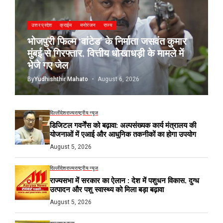
उत्तर प्रदेश
क्राईम
मनोरंजन
राज्य
भोजपुरी फिल्म ‘वांटेड’ के निर्माता जसवंत कुमार
मुंबई से गिरफ्तार, वित्तीय धोखाधड़ी के मामले में
भेजे गए जेल
By
Yudhishthir Mahato
August 6, 2026
दिल्ली
देश
राज्य
राष्ट्रीय न्यूज
डिजिटल गवर्नेंस को बढ़ावा: अल्पसंख्यक कार्य मंत्रालय की
योजनाओं में एआई और आधुनिक तकनीकों का होगा उपयोग
August 5, 2026
दिल्ली
देश
राज्य
राष्ट्रीय न्यूज
राज्यसभा में सरकार का ऐलान : देश में पशुधन विकास, दुग्ध
उत्पादन और पशु स्वास्थ्य को मिला बड़ा बढ़ावा
August 5, 2026