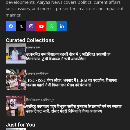
developments, Aaryaa News covers politics, current affairs,
social issues, and more—presented in a clear and impactful
manner.
Curated Collections
झारखण्ड
राज्य
उत्क्रमित मध्य विद्यालय बड़की बौआ में 3 अतिरिक्त कक्षाओं का
शिलान्यास, टुंडी विधायक ने रखी आधारशिला
झारखण्ड
राजनीति
राज्य
JPSC-JSSC पेपर लीक : धनबाद में JLKM का प्रदर्शन, विधायक
जयराम महतो ने दी विधानसभा घेराव की चेतावनी
दिल्ली
देश
राज्य
राष्ट्रीय न्यूज
प्रसिद्ध कलाकार पद्म विभूषण सतीश गुजराल के शताब्दी वर्ष पर स्मारक
डाक टिकट जारी, संचार मंत्री सिंधिया ने किया अनावरण
Just for You