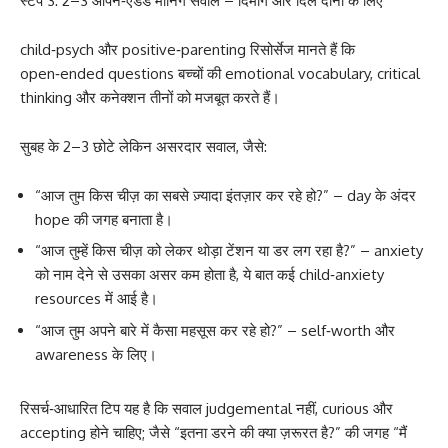
स्टेप 3: 2–3 ओपन‑एंडेड मॉर्निंग सवाल – दिमाग और दिल दोनों के लिए
child‑psych और positive‑parenting रिसोर्सेज मानते हैं कि
open‑ended questions बच्चों की emotional vocabulary, critical
thinking और कनेक्शन तीनों को मजबूत करते हैं।
सुबह के 2–3 छोटे लेकिन असरदार सवाल, जैसे:
“आज तुम किस चीज़ का सबसे ज़्यादा इंतज़ार कर रहे हो?” – day के अंदर
hope की जगह बनाता है।
“आज तुम्हें किस चीज़ को लेकर थोड़ा टेंशन या डर लग रहा है?” – anxiety
को नाम देने से उसका असर कम होता है, ये बात कई child‑anxiety
resources में आई है।
“आज तुम अपने बारे में कैसा महसूस कर रहे हो?” – self‑worth और
awareness के लिए।
रिसर्च‑आधारित टिप यह है कि सवाल judgemental नहीं, curious और
accepting होने चाहिए; जैसे “इतना डरने की क्या ज़रूरत है?” की जगह “मैं