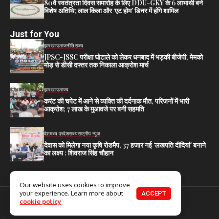
80वें स्वतंत्रता दिवस समारोह के लिए DDU-GKY के 6 लाभार्थी बने
विशेष अतिथि; लाल किला और ‘एट होम’ डिनर में होंगे शामिल
Just for You
झारखण्ड
राजनीति
राज्य
JPSC-JSSC परीक्षा घोटाले को लेकर धनबाद में भड़की बीजेपी, मेमको
मोड़ से डीसी दफ्तर तक निकाला आक्रोश मार्च
झारखण्ड
राज्य
करंट की चपेट में आने से व्यक्ति की दर्दनाक मौत, परिजनों में भारी
आक्रोश; 7 लाख के मुआवजे पर बनी सहमति
देश
मध्य प्रदेश
राज्य
राष्ट्रीय न्यूज
देवास को मिलेगा नया कृषि रोडमैप, 37 हजार नई ‘लखपति दीदियां’ बनाने
का लक्ष्य : शिवराज सिंह चौहान
Our website uses cookies to improve
your experience. Learn more about
ACCEPT
© 2025. All Rights Reserved.
cookie policy
Home
About Us
Contact US
Privacy Policy