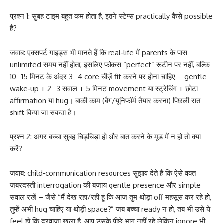
प्रश्न 1: सुबह टाइम बहुत कम होता है, इतने स्टेप्स practically कैसे possible
हैं?
जवाब: एक्सपर्ट गाइड्स भी मानते हैं कि real‑life में parents के पास
unlimited समय नहीं होता, इसलिए फोकस “perfect” रूटीन पर नहीं, बल्कि
10–15 मिनट के अंदर 3–4 core चीज़ें fit करने पर होना चाहिए – gentle
wake‑up + 2–3 सवाल + 5 मिनट movement या स्ट्रेचिंग + छोटा
affirmation या hug। बाकी काम (बैग/यूनिफॉर्म तैयार करना) पिछली रात
shift किया जा सकता है।
प्रश्न 2: अगर बच्चा सुबह चिड़चिड़ा हो और बात करने के मूड में न हो तो क्या
करें?
जवाब: child‑communication resources सुझाव देते हैं कि ऐसे वक्त
ज़बरदस्ती interrogation की बजाय gentle presence और simple
सवाल रखें – जैसे “मैं देख रहा/रही हूं कि आज तुम थोड़ा off महसूस कर रहे हो,
तुम्हें अभी hug चाहिए या थोड़ी space?” जब बच्चा ready न हो, तब भी उसे ये
feel हो कि दरवाज़ा खुला है, आप उसके पीछे भाग नहीं रहे लेकिन ignore भी