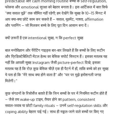
predictable और calm morning routine बच्चों के self‑regulation,
फोकस और emotional सुरक्षा को बेहतर बनाता है। इस आर्टिकल में बात सिर्फ
“क्या सवाल पूछें” तक सीमित नहीं रहेगी; हम देखेंगे कि सुबह के 10–15 मिनट में
आप क्या‑क्या छोटे काम कर सकते हैं – सवाल, मूवमेंट, नाश्ता, affirmation
और प्लानिंग – जो मिलकर बच्चे के लिए पूरा दिन आसान बना दें।
क्यों ज़रूरी है एक intentional सुबह, न कि perfect सुबह
बाल मनोविज्ञान और पैरेंटिंग गाइड्स बार‑बार लिखते हैं कि बच्चों के लिए रूटीन
और प्रिडिक्टेबिलिटी मेंटल हेल्थ का बेसिक सपोर्ट सिस्टम हैं। इसका मतलब यह
नहीं कि आपकी सुबह Instagram जैसी picture‑perfect दिखे; इसका
मतलब यह है कि रोज़ कुछ बेसिक चीज़ें एक ही पैटर्न में हों, ताकि बच्चे को हर सुबह
ये पता हो कि “मेरे साथ क्या होने वाला है” और “घर पर मुझे इमोशनली जगह
मिलेगी।”
कुछ संगठनों के रिसोर्सेज बताते हैं कि जिन बच्चों के घर में नियमित रूटीन होते हैं
– जैसे तय wake‑up टाइम, तैयार होने का pattern, consistent
सवाल‑जवाब या छोटी family rituals – उनमें self‑regulation skills और
coping ability बेहतर पाई गई। साथ ही स्कूल‑जाने वाले बच्चों पर किए गए