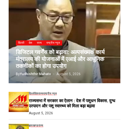
दिल्ली
देश
राज्य
राष्ट्रीय न्यूज
डिजिटल गवर्नेंस को बढ़ावा: अल्पसंख्यक कार्य
मंत्रालय की योजनाओं में एआई और आधुनिक
तकनीकों का होगा उपयोग
By
Yudhishthir Mahato
August 5, 2026
दिल्ली
देश
राज्य
राष्ट्रीय न्यूज
राज्यसभा में सरकार का ऐलान : देश में पशुधन विकास, दुग्ध
उत्पादन और पशु स्वास्थ्य को मिला बड़ा बढ़ावा
August 5, 2026
झारखण्ड
राज्य