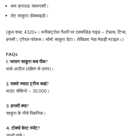
कम क्राउड: यामानाशी।
लेट साकुरा: होक्काइडो।
(कुल शब्द: 4320+। मनीकंट्रोल गैलरी पर एक्सपैंडेड गाइड – टेबल्स, टिप्स,
हनामी। ट्रैवल फोकस। सोर्स: साकुरा डेटा। लेखिका: नेहा मेवाड़ी स्टाइल।)
FAQs
1. जापान साकुरा कब पीक?
मार्च-अप्रैल (दक्षिण से उत्तर)।
2. सबसे ज्यादा ट्रीज कहां?
माउंट योशिनो – 30,000।
3. हनामी क्या?
साकुरा के नीचे पिकनिक।
4. टोक्यो बेस्ट स्पॉट?
उएनो पार्क।