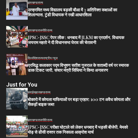
झारखण्ड
राज्य
उत्क्रमित मध्य विद्यालय बड़की बौआ में 3 अतिरिक्त कक्षाओं का
शिलान्यास, टुंडी विधायक ने रखी आधारशिला
झारखण्ड
राजनीति
राज्य
JPSC-JSSC पेपर लीक : धनबाद में JLKM का प्रदर्शन, विधायक
जयराम महतो ने दी विधानसभा घेराव की चेतावनी
दिल्ली
देश
राज्य
राष्ट्रीय न्यूज
प्रसिद्ध कलाकार पद्म विभूषण सतीश गुजराल के शताब्दी वर्ष पर स्मारक
डाक टिकट जारी, संचार मंत्री सिंधिया ने किया अनावरण
Just for You
क्राईम
झारखण्ड
राज्य
बोकारो में कोयला माफियाओं पर बड़ा प्रहार: 100 टन अवैध कोयला और
सैकड़ों बाइक जब्त
झारखण्ड
राजनीति
राज्य
JPSC-JSSC परीक्षा घोटाले को लेकर धनबाद में भड़की बीजेपी, मेमको
मोड़ से डीसी दफ्तर तक निकाला आक्रोश मार्च