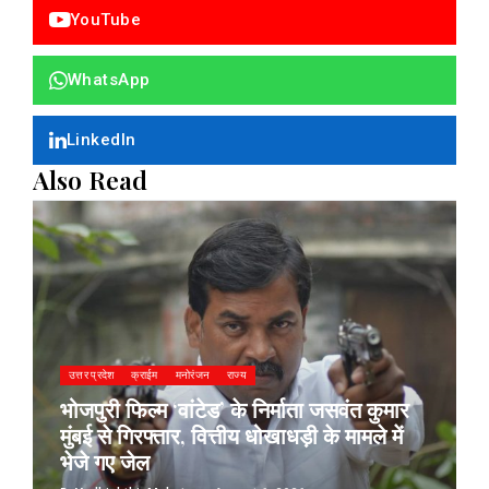
YouTube
WhatsApp
LinkedIn
Also Read
उत्तर प्रदेश
क्राईम
मनोरंजन
राज्य
भोजपुरी फिल्म ‘वांटेड’ के निर्माता जसवंत कुमार
मुंबई से गिरफ्तार, वित्तीय धोखाधड़ी के मामले में
भेजे गए जेल