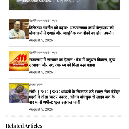
By
Yudhishthir Mahato
August 6, 2026
दिल्ली
देश
राज्य
राष्ट्रीय न्यूज
डिजिटल गवर्नेंस को बढ़ावा: अल्पसंख्यक कार्य मंत्रालय की
योजनाओं में एआई और आधुनिक तकनीकों का होगा उपयोग
August 5, 2026
दिल्ली
देश
राज्य
राष्ट्रीय न्यूज
राज्यसभा में सरकार का ऐलान : देश में पशुधन विकास, दुग्ध
उत्पादन और पशु स्वास्थ्य को मिला बड़ा बढ़ावा
August 5, 2026
झारखण्ड
राज्य
रांची: JPSC-JSSC धांधली के खिलाफ डटे छात्र नेता देवेंद्र
महतो ने तोड़ा ‘वाटर फास्ट’, सोनम वांगचुक से लाइव बात के
बाद मानी अपील; भूख हड़ताल जारी
August 5, 2026
Related Articles