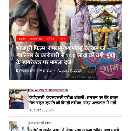
क्राईम
मध्य प्रदेश
मनोरंजन
राज्य
भोजपुरी फिल्म ‘रामबाबू-श्यामबाबू’ के नाम पर
ग्वालियर के कारोबारी से 12.9 लाख की ठगी, मुंबई
के डायरेक्टर पर मामला दर्ज
By
Yudhishthir Mahato
August 8, 2026
BREAKING NEWS
झारखण्ड
राज्य
जेपीएससी-जेएसएससी परीक्षा धांधली :अनशन पर बैठे छात्र
नेता राहुल क्रांति की बिगड़ी तबीयत, सदर अस्पताल में भर्ती
August 7, 2026
झारखण्ड
मनोरंजन
राज्य
अभिनेता जावेद पठान ने विधानसभा अध्यक्ष रवींद्र नाथ महतो