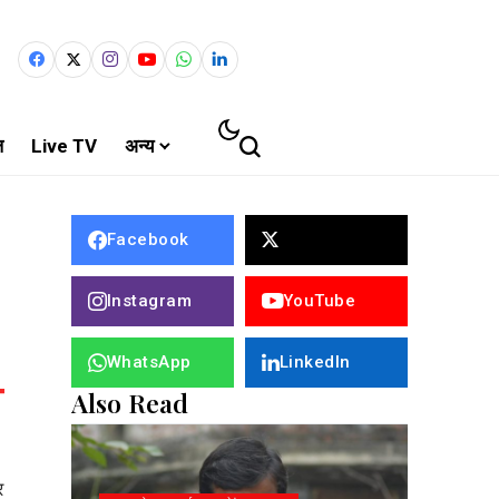
ल
Live TV
अन्य
Facebook
Instagram
YouTube
WhatsApp
LinkedIn
Also Read
र