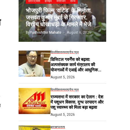
उत्तर प्रदेश
क्राईम
मनोरंजन
राज्य
भोजपुरी फिल्म ‘वांटेड’ के निर्माता
जसवंत कुमार मुंबई से गिरफ्तार,
ा
वित्तीय धोखाधड़ी के मामले में भेजे गए
जेल
By
Yudhishthir Mahato
August 6, 2026
दिल्ली
देश
राज्य
राष्ट्रीय न्यूज
डिजिटल गवर्नेंस को बढ़ावा:
अल्पसंख्यक कार्य मंत्रालय की
योजनाओं में एआई और आधुनिक
तकनीकों का होगा उपयोग
August 5, 2026
दिल्ली
देश
राज्य
राष्ट्रीय न्यूज
राज्यसभा में सरकार का ऐलान : देश
में पशुधन विकास, दुग्ध उत्पादन और
स
पशु स्वास्थ्य को मिला बड़ा बढ़ावा
August 5, 2026
झारखण्ड
राज्य