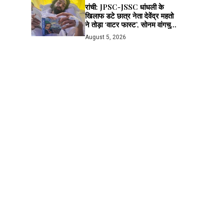
रांची: JPSC-JSSC धांधली के
खिलाफ डटे छात्र नेता देवेंद्र महतो
ने तोड़ा ‘वाटर फास्ट’, सोनम वांगचुक
।
से लाइव बात के बाद मानी अपील; भूख
August 5, 2026
हड़ताल जारी
।