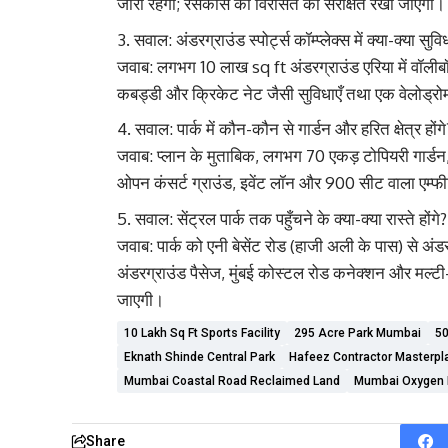
जारी रहेगी; रेसकोर्स की विरासत को संरक्षित रखा जाएगा।
सवाल: अंडरग्राउंड स्पोर्ट्स कॉम्प्लेक्स में क्या-क्या सुविध
जवाब: लगभग 10 लाख sq ft अंडरग्राउंड एरिया में वॉलीबॉल, 
कबड्डी और क्रिकेट नेट जैसी सुविधाएँ तथा एक वेलोड्रोम
सवाल: पार्क में कौन-कौन से गार्डन और हरित क्षेत्र होंगे
जवाब: प्लान के मुताबिक, लगभग 70 एकड़ टोपियरी गार्डन
ओपन कंसर्ट ग्राउंड, इवेंट लॉन और 900 सीट वाला एम्
सवाल: सेंट्रल पार्क तक पहुँचने के क्या-क्या रास्ते होंगे?
जवाब: पार्क को एनी बेसेंट रोड (हाजी अली के पास) से अंड
अंडरग्राउंड पैसेज, मुंबई कोस्टल रोड कनेक्शन और मल्टी
जाएगी।
10 Lakh Sq Ft Sports Facility
295 Acre Park Mumbai
50
Eknath Shinde Central Park
Hafeez Contractor Masterpl
Mumbai Coastal Road Reclaimed Land
Mumbai Oxygen 
Share