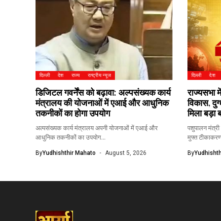
दिल्ली
देश
राज्य
राष्ट्रीय न्यूज
दिल्ली
देश
डिजिटल गवर्नेंस को बढ़ावा: अल्पसंख्यक कार्य
राज्यसभा म
मंत्रालय की योजनाओं में एआई और आधुनिक
विकास, दुग
तकनीकों का होगा उपयोग
मिला बड़ा ब
अल्पसंख्यक कार्य मंत्रालय अपनी योजनाओं में एआई और
पशुपालन मंत्री
आधुनिक तकनीकों का उपयोग...
मुफ्त टीकाकरण
By
Yudhishthir Mahato
August 5, 2026
By
Yudhishth