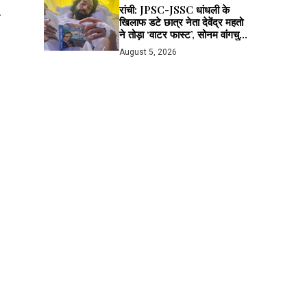
रांची: JPSC-JSSC धांधली के
ा
खिलाफ डटे छात्र नेता देवेंद्र महतो
ने तोड़ा ‘वाटर फास्ट’, सोनम वांगचुक
से लाइव बात के बाद मानी अपील; भूख
August 5, 2026
हड़ताल जारी