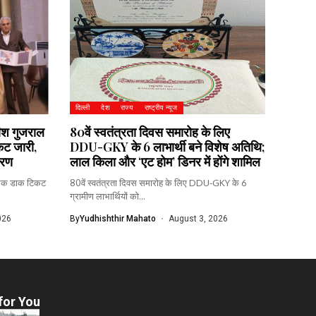
दिल्ली
देश
राज्य
राष्ट्रीय न्यूज
तीश गुजराल
80वें स्वतंत्रता दिवस समारोह के लिए
कट जारी,
DDU-GKY के 6 लाभार्थी बने विशेष अतिथि;
वरण
लाल किला और ‘एट होम’ डिनर में होंगे शामिल
्मारक डाक टिकट
80वें स्वतंत्रता दिवस समारोह के लिए DDU-GKY के 6
ग्रामीण लाभार्थियों को...
026
By
Yudhishthir Mahato
August 3, 2026
for You