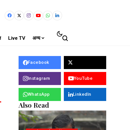
ल
Live TV
अन्य
Facebook
Instagram
YouTube
WhatsApp
LinkedIn
Also Read