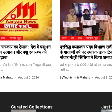
राज्य
राष्ट्रीय न्यूज
दिल्ली
देश
राज्य
राष्ट्रीय न्यूज
ें सरकार का ऐलान : देश में पशुधन
प्रसिद्ध कलाकार पद्म विभूषण स
्ध उत्पादन और पशु स्वास्थ्य को
के शताब्दी वर्ष पर स्मारक डाक टि
ढ़ावा
संचार मंत्री सिंधिया ने किया अना
 राजीव रंजन सिंह ने राज्यसभा में पशुधन विकास,
सतीश गुजराल के 100वें जयंती वर्ष पर नया स
...
जारी।...
ir Mahato
August 5, 2026
By
Yudhishthir Mahato
August 3, 2
Curated Collections
Just 