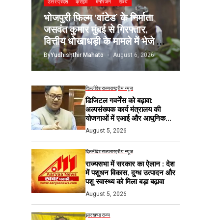
उत्तर प्रदेश
क्राईम
मनोरंजन
राज्य
भोजपुरी फिल्म ‘वांटेड’ के निर्माता
जसवंत कुमार मुंबई से गिरफ्तार,
वित्तीय धोखाधड़ी के मामले में भेजे गए
जेल
By
Yudhishthir Mahato
August 6, 2026
दिल्ली
देश
राज्य
राष्ट्रीय न्यूज
डिजिटल गवर्नेंस को बढ़ावा:
अल्पसंख्यक कार्य मंत्रालय की
योजनाओं में एआई और आधुनिक
तकनीकों का होगा उपयोग
August 5, 2026
दिल्ली
देश
राज्य
राष्ट्रीय न्यूज
राज्यसभा में सरकार का ऐलान : देश
में पशुधन विकास, दुग्ध उत्पादन और
पशु स्वास्थ्य को मिला बड़ा बढ़ावा
August 5, 2026
झारखण्ड
राज्य