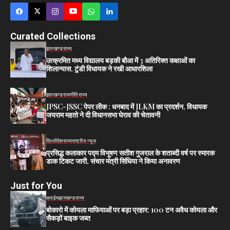
Curated Collections
झारखण्ड
राज्य
उत्क्रमित मध्य विद्यालय बड़की बौआ में 3 अतिरिक्त कक्षाओं का
शिलान्यास, टुंडी विधायक ने रखी आधारशिला
झारखण्ड
राजनीति
राज्य
JPSC-JSSC पेपर लीक : धनबाद में JLKM का प्रदर्शन, विधायक
जयराम महतो ने दी विधानसभा घेराव की चेतावनी
दिल्ली
देश
राज्य
राष्ट्रीय न्यूज
प्रसिद्ध कलाकार पद्म विभूषण सतीश गुजराल के शताब्दी वर्ष पर स्मारक
डाक टिकट जारी, संचार मंत्री सिंधिया ने किया अनावरण
Just for You
क्राईम
झारखण्ड
राज्य
बोकारो में कोयला माफियाओं पर बड़ा प्रहार: 100 टन अवैध कोयला और
सैकड़ों बाइक जब्त