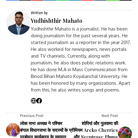
Written by
Yudhishthir Mahato
Yudhishthir Mahato is a journalist. He has been
doing journalism for the past several years. He
started journalism as a reporter in the year 2017.
He also worked for newspapers, news portals
and TV channels. Currently, along with
journalism, he also does public relations work.
He has done M.A in Mass Communication from
Binod Bihari Mahato Koyalanchal University. He
has been honored by many organizations. Apart
from this, he also writes songs and poems.
Previous Post
Next Post
लोक सभा अध्यक्ष ने पश्चिम
शोपियां और पुलवामा की
बंगाल विधानसभा के सदस्यों के
प्रीमियम Areko Cherries
प्रबोधन कार्यक्रम के समापन
और Scentrose Plums