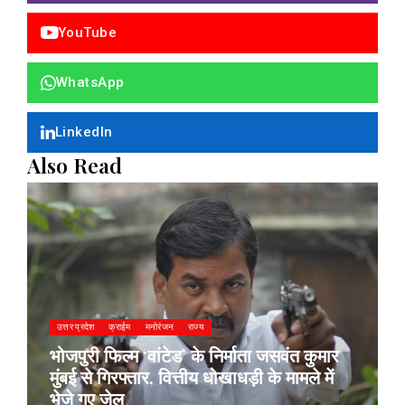
YouTube
WhatsApp
LinkedIn
Also Read
उत्तर प्रदेश
क्राईम
मनोरंजन
राज्य
भोजपुरी फिल्म ‘वांटेड’ के निर्माता जसवंत कुमार
मुंबई से गिरफ्तार, वित्तीय धोखाधड़ी के मामले में
भेजे गए जेल