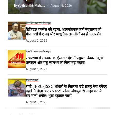
By
Yudhishthir Mahato
August 6, 2026
दिल्ली
देश
राज्य
राष्ट्रीय न्यूज
डिजिटल गवर्नेंस को बढ़ावा: अल्पसंख्यक कार्य मंत्रालय की
योजनाओं में एआई और आधुनिक तकनीकों का होगा उपयोग
August 5, 2026
दिल्ली
देश
राज्य
राष्ट्रीय न्यूज
राज्यसभा में सरकार का ऐलान : देश में पशुधन विकास, दुग्ध
उत्पादन और पशु स्वास्थ्य को मिला बड़ा बढ़ावा
August 5, 2026
झारखण्ड
राज्य
रांची: JPSC-JSSC धांधली के खिलाफ डटे छात्र नेता देवेंद्र
महतो ने तोड़ा ‘वाटर फास्ट’, सोनम वांगचुक से लाइव बात के
बाद मानी अपील; भूख हड़ताल जारी
August 5, 2026