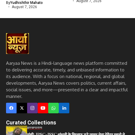
August 7, 2026
By
Yudhishthir Mahato
August 7, 2026
Aaryaa News is a Hindi-language news platform committed
to delivering accurate, timely, and unbiased information to
its audience. With a focus on national, regional, and global
developments, Aaryaa News covers politics, current affairs,
social issues, and more—presented in a clear and impactful
manner.
Curated Collections
झारखण्ड
राज्य
रांची: JPSC-JSSC धांधली के खिलाफ डटे छात्र नेता देवेंद्र महतो ने