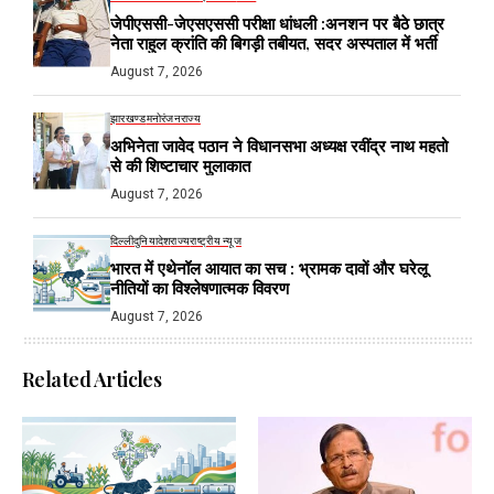
जेपीएससी-जेएसएससी परीक्षा धांधली :अनशन पर बैठे छात्र
नेता राहुल क्रांति की बिगड़ी तबीयत, सदर अस्पताल में भर्ती
August 7, 2026
झारखण्ड
मनोरंजन
राज्य
अभिनेता जावेद पठान ने विधानसभा अध्यक्ष रवींद्र नाथ महतो
से की शिष्टाचार मुलाकात
August 7, 2026
दिल्ली
दुनिया
देश
राज्य
राष्ट्रीय न्यूज
भारत में एथेनॉल आयात का सच : भ्रामक दावों और घरेलू
नीतियों का विश्लेषणात्मक विवरण
August 7, 2026
Related Articles