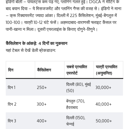
इंडिगो बोली – पायलट्स कम पड़ गए, प्लानिंग गलत हुई। DGCA ने मीटिंग के
बाद बयान दिया – ये मिसजजमेंट और प्लानिंग गैप्स की वजह से। इंडिगो ने माना
– क्रू रिक्वायरमेंट ज्यादा आंका। दिल्ली में 225 कैंसिलेशन, मुंबई-बेंगलुरु में
100-100। यात्री 10-12 घंटे फंसें। अहमदाबाद-वाराणसी फ्लाइट कैंसल पर
पानी-खाना न मिला। दूसरी एयरलाइंस के किराए दोगुने-तिगुने।
कैंसिलेशन के आंकड़े: 4 दिनों का नुकसान
यहां टेबल से देखें डेली ब्रेकडाउन:
सबसे प्रभावित
यात्री प्रभावित
दिन
कैंसिलेशन
एयरपोर्ट
(अनुमानित)
दिल्ली (80), मुंबई
दिन 1
250+
30,000+
(50)
बेंगलुरु (70),
दिन 2
300+
40,000+
हैदराबाद
दिल्ली (150),
दिन 3
400+
50,000+
चेन्नई