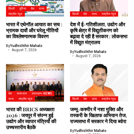
दिल्ली
दुनिया
देश
राज्य
राष्ट्रीय न्यूज
दिल्ली
देश
राज्य
राष्ट्रीय न्यूज
भारत में एथेनॉल आयात का सच :
देश में ई-गतिशीलता, उद्योग और
भ्रामक दावों और घरेलू नीतियों
कृषि क्षेत्र में विद्युतीकरण को
का विश्लेषणात्मक विवरण
बढ़ावा दे रही है सरकार : लोकसभा
में विद्युत मंत्रालय
By
Yudhishthir Mahato
August 7, 2026
By
Yudhishthir Mahato
August 7, 2026
देश
राजस्थान
राजस्थान-NEWS
राज्य
राष्ट्रीय न्यूज
दिल्ली
देश
राज्य
राष्ट्रीय न्यूज
भारत की BRICS अध्यक्षता
जम्मू-कश्मीर में नशा मुक्ति और
2026 : जयपुर में संपन्न हुई
तस्करी के खिलाफ अभियान तेज,
उद्योग और व्यापार मंत्रियों की
राज्यसभा में सरकार ने दिया ब्योरा
उच्चस्तरीय बैठकें
By
Yudhishthir Mahato