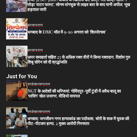
तोड़ा ‘वाटर फास्ट’, सोनम वांगचुक से लाइव बात के बाद मानी अपील; भूख
हड़ताल जारी
झारखण्ड
राज्य
धनबाद के DMC मॉल में 9-10 अगस्त को ‘शिल्पोत्सव’
झारखण्ड
राज्य
अपर समाहर्ता सहित 25 से अधिक रक्त वीरों ने किया रक्तदान, दिशोम गुरु
शिबू सोरेन को दी श्रद्धांजलि
Just for You
क्राईम
झारखण्ड
राज्य
NGT के आदेशों की धज्जियां: गोविंदपुर-पूर्वी टुंडी में अवैध बालू का
‘पासिंग’ खेल उजागर, वीडियो वायरल
क्राईम
झारखण्ड
राज्य
धनबाद: जगजीवन नगर हत्याकांड का पर्दाफाश, चोरी के शक में युवक की
पीट-पीटकर हत्या, 2 मुख्य आरोपी गिरफ्तार