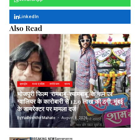
LinkedIn
Also Read
क्राईम
मध्य प्रदेश
मनोरंजन
राज्य
भोजपुरी फिल्म ‘रामबाबू-श्यामबाबू’ के नाम पर
ग्वालियर के कारोबारी से 12.9 लाख की ठगी, मुंबई
के डायरेक्टर पर मामला दर्ज
By
Yudhishthir Mahato
August 8, 2026
BREAKING NEWS
झारखण्ड
राज्य