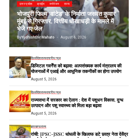
उत्तर प्रदेश
क्राईम
मनोरंजन
राज्य
भोजपुरी फिल्म ‘वांटेड’ के निर्माता जसवंत कुमार
मुंबई से गिरफ्तार, वित्तीय धोखाधड़ी के मामले में
भेजे गए जेल
By
Yudhishthir Mahato
August 6, 2026
दिल्ली
देश
राज्य
राष्ट्रीय न्यूज
डिजिटल गवर्नेंस को बढ़ावा: अल्पसंख्यक कार्य मंत्रालय की
योजनाओं में एआई और आधुनिक तकनीकों का होगा उपयोग
August 5, 2026
दिल्ली
देश
राज्य
राष्ट्रीय न्यूज
राज्यसभा में सरकार का ऐलान : देश में पशुधन विकास, दुग्ध
उत्पादन और पशु स्वास्थ्य को मिला बड़ा बढ़ावा
August 5, 2026
झारखण्ड
राज्य
रांची: JPSC-JSSC धांधली के खिलाफ डटे छात्र नेता देवेंद्र