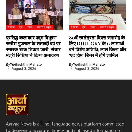
दिल्ली
देश
राज्य
राष्ट्रीय न्यूज
दिल्ली
देश
राज्य
राष्ट्रीय न्यूज
प्रसिद्ध कलाकार पद्म विभूषण
80वें स्वतंत्रता दिवस समारोह के
सतीश गुजराल के शताब्दी वर्ष पर
लिए DDU-GKY के 6 लाभार्थी
स्मारक डाक टिकट जारी, संचार
बने विशेष अतिथि; लाल किला और
मंत्री सिंधिया ने किया अनावरण
‘एट होम’ डिनर में होंगे शामिल
By
Yudhishthir Mahato
By
Yudhishthir Mahato
August 3, 2026
August 3, 2026
Aaryaa News is a Hindi-language news platform committed
to delivering accurate, timely, and unbiased information to