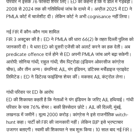
परिवार ने इसके 76 फीसदी शेयर लिए। ED का कहना है कि ये डील में गड़बड़ी।
2008 से 2024 तक की गतिविधियां जांच के दायरे में। अप्रैल 2025 में ED ने
PMLA कोर्ट में चार्जशीट दी। लेकिन कोर्ट ने अभी cognisance नहीं लिया।
नई FIR में कौन-कौन नाम शामिल
FIR 3 अक्टूबर की है। ED ने PMLA की धारा 66(2) के तहत दिल्ली पुलिस को
जानकारी दी। ये धारा ED को दूसरी एजेंसी को अलर्ट करने का हक देती। अब
predicate offence दर्ज होने से ED अपनी PMLA जांच आगे बढ़ा सकेगी।
आरोपी: सोनिया गांधी, राहुल गांधी, सैम पिट्रोडा (इंडियन ओवरसीज कांग्रेस
चीफ), और तीन अन्य। कंपनियां: AJL, यंग इंडियन, डॉटेक्स मर्चेंडाइज प्राइवेट
लिमिटेड। ED ने डिटेल्ड फाइंडिंग्स शेयर कीं। मकसद AJL कंट्रोल लेना।
गांधी परिवार पर ED के आरोप
ED की शिकायत कहती है कि नेताओं ने यंग इंडियन के जरिए AJL हथियाई। गांधी
परिवार के पास 76% शेयर। बाकी हिस्सेदार छोटे। AJL की दिल्ली, मुंबई,
लखनऊ में जमीनें। मूल्य 2000 करोड़। कांग्रेस ने इसे राजनीतिक witch-
hunt कहा। पार्टी को FIR की जानकारी नहीं। लेकिन BJP इसे भ्रष्टाचार
उजागर बताएगी। स्वामी की शिकायत ने सब शुरू किया। 10 साल बाद नई FIR।