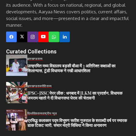
its audience. With a focus on national, regional, and global
developments, Aaryaa News covers politics, current affairs,
social issues, and more—presented in a clear and impactful
manner.
Curated Collections
झारखण्ड
राज्य
उत्क्रमित मध्य विद्यालय बड़की बौआ में 3 अतिरिक्त कक्षाओं का
शिलान्यास, टुंडी विधायक ने रखी आधारशिला
झारखण्ड
राजनीति
राज्य
JPSC-JSSC पेपर लीक : धनबाद में JLKM का प्रदर्शन, विधायक
जयराम महतो ने दी विधानसभा घेराव की चेतावनी
दिल्ली
देश
राज्य
राष्ट्रीय न्यूज
प्रसिद्ध कलाकार पद्म विभूषण सतीश गुजराल के शताब्दी वर्ष पर स्मारक
डाक टिकट जारी, संचार मंत्री सिंधिया ने किया अनावरण