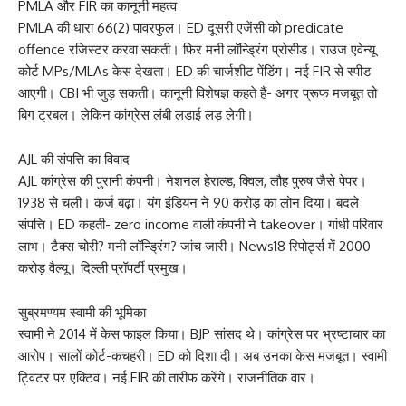
PMLA और FIR का कानूनी महत्व
PMLA की धारा 66(2) पावरफुल। ED दूसरी एजेंसी को predicate
offence रजिस्टर करवा सकती। फिर मनी लॉन्ड्रिंग प्रोसीड। राउज एवेन्यू
कोर्ट MPs/MLAs केस देखता। ED की चार्जशीट पेंडिंग। नई FIR से स्पीड
आएगी। CBI भी जुड़ सकती। कानूनी विशेषज्ञ कहते हैं- अगर प्रूफ मजबूत तो
बिग ट्रबल। लेकिन कांग्रेस लंबी लड़ाई लड़ लेगी।
AJL की संपत्ति का विवाद
AJL कांग्रेस की पुरानी कंपनी। नेशनल हेराल्ड, क्विल, लौह पुरुष जैसे पेपर।
1938 से चली। कर्ज बढ़ा। यंग इंडियन ने 90 करोड़ का लोन दिया। बदले
संपत्ति। ED कहती- zero income वाली कंपनी ने takeover। गांधी परिवार
लाभ। टैक्स चोरी? मनी लॉन्ड्रिंग? जांच जारी। News18 रिपोर्ट्स में 2000
करोड़ वैल्यू। दिल्ली प्रॉपर्टी प्रमुख।
सुब्रमण्यम स्वामी की भूमिका
स्वामी ने 2014 में केस फाइल किया। BJP सांसद थे। कांग्रेस पर भ्रष्टाचार का
आरोप। सालों कोर्ट-कचहरी। ED को दिशा दी। अब उनका केस मजबूत। स्वामी
ट्विटर पर एक्टिव। नई FIR की तारीफ करेंगे। राजनीतिक वार।