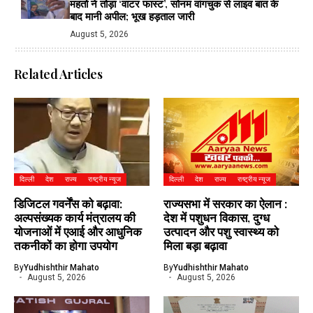
महतो ने तोड़ा ‘वाटर फास्ट’, सोनम वांगचुक से लाइव बात के
बाद मानी अपील; भूख हड़ताल जारी
August 5, 2026
Related Articles
दिल्ली
देश
राज्य
राष्ट्रीय न्यूज
दिल्ली
देश
राज्य
राष्ट्रीय न्यूज
डिजिटल गवर्नेंस को बढ़ावा:
राज्यसभा में सरकार का ऐलान :
अल्पसंख्यक कार्य मंत्रालय की
देश में पशुधन विकास, दुग्ध
योजनाओं में एआई और आधुनिक
उत्पादन और पशु स्वास्थ्य को
तकनीकों का होगा उपयोग
मिला बड़ा बढ़ावा
By
Yudhishthir Mahato
By
Yudhishthir Mahato
August 5, 2026
August 5, 2026