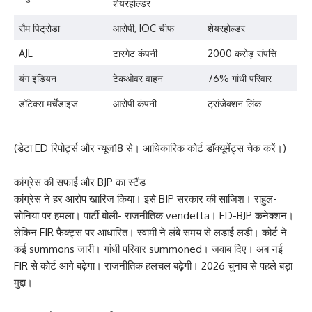
शेयरहोल्डर
सैम पिट्रोडा
आरोपी, IOC चीफ
शेयरहोल्डर
AJL
टारगेट कंपनी
2000 करोड़ संपत्ति
यंग इंडियन
टेकओवर वाहन
76% गांधी परिवार
डॉटेक्स मर्चेंडाइज
आरोपी कंपनी
ट्रांजेक्शन लिंक
(डेटा ED रिपोर्ट्स और न्यूज18 से। आधिकारिक कोर्ट डॉक्यूमेंट्स चेक करें।)
कांग्रेस की सफाई और BJP का स्टैंड
कांग्रेस ने हर आरोप खारिज किया। इसे BJP सरकार की साजिश। राहुल-
सोनिया पर हमला। पार्टी बोली- राजनीतिक vendetta। ED-BJP कनेक्शन।
लेकिन FIR फैक्ट्स पर आधारित। स्वामी ने लंबे समय से लड़ाई लड़ी। कोर्ट ने
कई summons जारी। गांधी परिवार summoned। जवाब दिए। अब नई
FIR से कोर्ट आगे बढ़ेगा। राजनीतिक हलचल बढ़ेगी। 2026 चुनाव से पहले बड़ा
मुद्दा।