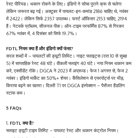
रेस्ट पीरियड। थकान रोकने के लिए। इंडिगो ने सोचा पुराने क्रू से चलेगा
लेकिन जरूरत बढ़ गई। अक्टूबर में पायलट-इन-कमांड 2186 चाहिए थे, नवंबर
में 2422। लेकिन सिर्फ 2357 उपलब्ध। फर्स्ट ऑफिसर 2153 चाहिए, 2194
हैं। नेटवर्क प्रॉब्लम, सीजनल पीक। ऑन-टाइम परफॉर्मेंस 87% से गिरकर
67% नवंबर में, 4 दिसंबर को सिर्फ 19.7%।
FDTL नियम क्या हैं और इंडिगो क्यों फंसा?
सरल शब्दों में – पायलटों की ड्यूटी लिमिट। नाइट फ्लाइट्स (रात 10 से सुबह
5) में साप्ताहिक रेस्ट 48 घंटे। वीकली फ्लाइंग 40 घंटे। नया नियम थकान कम
करे, एक्सीडेंट रोके। DGCA ने 2023 में अप्रूव्ड। फेज 1 अगस्त से, फेज 2
नवंबर। इंडिगो मार्केट का 50%+ शेयर। कैंसिलेशन से एयरपोर्ट्स पर भीड़,
किराया बढ़ने का खतरा। दिल्ली T1 पर DGCA इंस्पेक्शन – पैसेंजर हैंडलिंग
स्टाफ कम।
5 FAQs
FDTL क्या है?
फ्लाइट ड्यूटी टाइम लिमिट – पायलट रेस्ट और थकान कंट्रोल नियम।