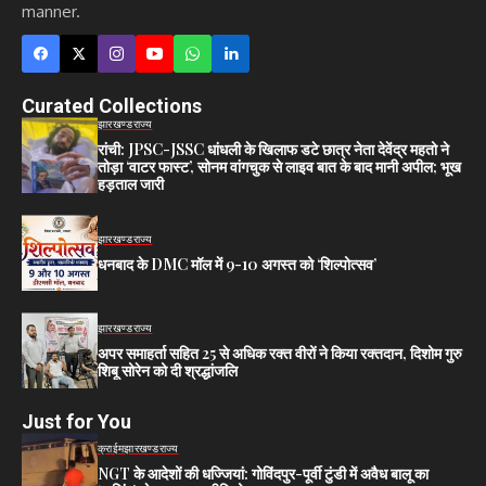
manner.
Curated Collections
झारखण्ड
राज्य
रांची: JPSC-JSSC धांधली के खिलाफ डटे छात्र नेता देवेंद्र महतो ने
तोड़ा ‘वाटर फास्ट’, सोनम वांगचुक से लाइव बात के बाद मानी अपील; भूख
हड़ताल जारी
झारखण्ड
राज्य
धनबाद के DMC मॉल में 9-10 अगस्त को ‘शिल्पोत्सव’
झारखण्ड
राज्य
अपर समाहर्ता सहित 25 से अधिक रक्त वीरों ने किया रक्तदान, दिशोम गुरु
शिबू सोरेन को दी श्रद्धांजलि
Just for You
क्राईम
झारखण्ड
राज्य
NGT के आदेशों की धज्जियां: गोविंदपुर-पूर्वी टुंडी में अवैध बालू का