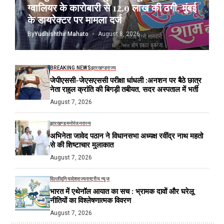
ग्वालियर के कारोबारी से 12.9 लाख की ठगी, मुंबई
के डायरेक्टर पर मामला दर्ज
By
Yudhishthir Mahato
August 8, 2026
BREAKING NEWS
झारखण्ड
राज्य
जेपीएससी-जेएसएससी परीक्षा धांधली :अनशन पर बैठे छात्र
नेता राहुल क्रांति की बिगड़ी तबीयत, सदर अस्पताल में भर्ती
August 7, 2026
झारखण्ड
मनोरंजन
राज्य
अभिनेता जावेद पठान ने विधानसभा अध्यक्ष रवींद्र नाथ महतो
से की शिष्टाचार मुलाकात
August 7, 2026
दिल्ली
दुनिया
देश
राज्य
राष्ट्रीय न्यूज
भारत में एथेनॉल आयात का सच : भ्रामक दावों और घरेलू
नीतियों का विश्लेषणात्मक विवरण
August 7, 2026