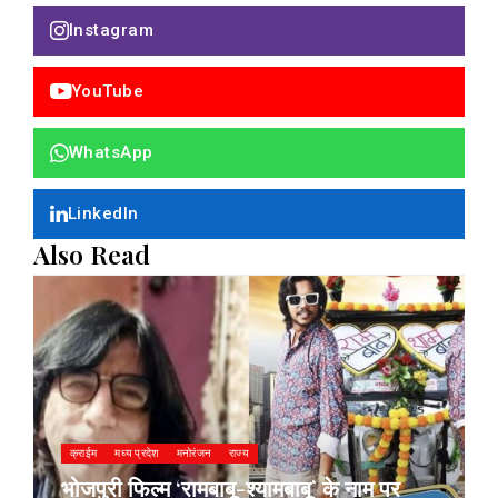
Instagram
YouTube
WhatsApp
LinkedIn
Also Read
क्राईम
मध्य प्रदेश
मनोरंजन
राज्य
भोजपुरी फिल्म ‘रामबाबू-श्यामबाबू’ के नाम पर