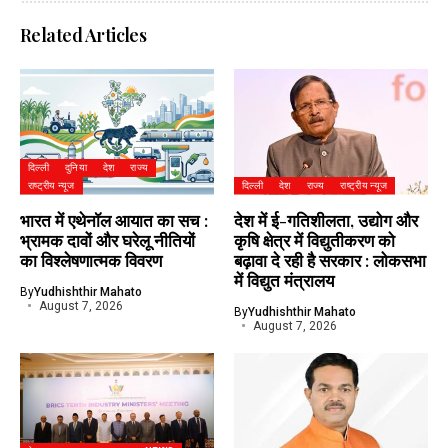
Related Articles
दिल्ली
दुनिया
देश
राज्य
राष्ट्रीय न्यूज
दिल्ली
देश
राज्य
राष्ट्रीय न्यूज
भारत में एथेनॉल आयात का सच :
देश में ई-गतिशीलता, उद्योग और
भ्रामक दावों और घरेलू नीतियों
कृषि क्षेत्र में विद्युतीकरण को
का विश्लेषणात्मक विवरण
बढ़ावा दे रही है सरकार : लोकसभा
में विद्युत मंत्रालय
By
Yudhishthir Mahato
August 7, 2026
By
Yudhishthir Mahato
August 7, 2026