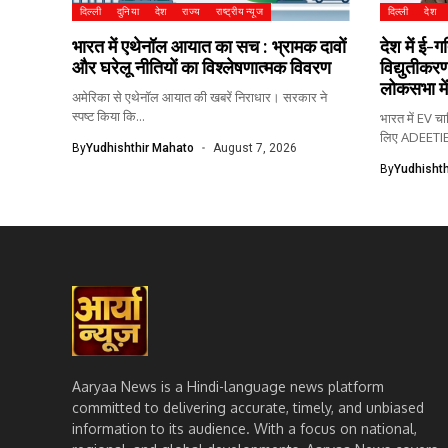
दिल्ली
दुनिया
देश
राज्य
राष्ट्रीय न्यूज
दिल्ली
देश
भारत में एथेनॉल आयात का सच : भ्रामक दावों
देश में ई-ग
और घरेलू नीतियों का विश्लेषणात्मक विवरण
विद्युतीकरण
लोकसभा में 
अमेरिका से एथेनॉल आयात की खबरें निराधार। सरकार ने
स्पष्ट किया कि...
भारत में EV च
लिए ADEETIE.
By
Yudhishthir Mahato
August 7, 2026
By
Yudhishth
Aaryaa News is a Hindi-language news platform
committed to delivering accurate, timely, and unbiased
information to its audience. With a focus on national,