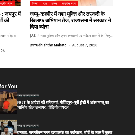
ाष्ट्रीय न्यूज
दिल्ली
देश
राज्य
राष्ट्रीय न्यूज
 जयपुर में
जम्मू-कश्मीर में नशा मुक्ति और तस्करी के
यों की
खिलाफ अभियान तेज, राज्यसभा में सरकार ने
दिया ब्योरा
ार मंत्रियों
J&K में नशा मुक्ति और ड्रग तस्करी पर नकेल कसने के लिए...
By
Yudhishthir Mahato
August 7, 2026
026
for You
क्राईम
झारखण्ड
राज्य
NGT के आदेशों की धज्जियां: गोविंदपुर-पूर्वी टुंडी में अवैध बालू का
‘पासिंग’ खेल उजागर, वीडियो वायरल
क्राईम
झारखण्ड
राज्य
धनबाद: जगजीवन नगर हत्याकांड का पर्दाफाश, चोरी के शक में युवक