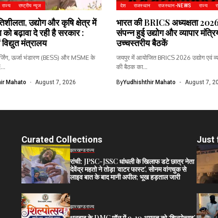
राज्य
राष्ट्रीय न्यूज
देश
राजस्थान
राजस्थान-NEWS
राज्य
र
तिशीलता, उद्योग और कृषि क्षेत्र में
भारत की BRICS अध्यक्षता 2026 :
 को बढ़ावा दे रही है सरकार :
संपन्न हुई उद्योग और व्यापार मंत्रि
विद्युत मंत्रालय
उच्चस्तरीय बैठकें
ार्जिंग, ऊर्जा भंडारण (BESS) और MSME के
जयपुर में आयोजित BRICS 2026 उद्योग एवं व्याप
..
की बैठक का...
ir Mahato
August 7, 2026
By
Yudhishthir Mahato
August 7, 2
Curated Collections
Just 
झारखण्ड
राज्य
रांची: JPSC-JSSC धांधली के खिलाफ डटे छात्र नेता
देवेंद्र महतो ने तोड़ा ‘वाटर फास्ट’, सोनम वांगचुक से
लाइव बात के बाद मानी अपील; भूख हड़ताल जारी
झारखण्ड
राज्य
धनबाद के DMC मॉल में 9-10 अगस्त को ‘शिल्पोत्सव’