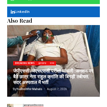
LinkedIn
Also Read
BREAKING NEWS
झारखण्ड
राज्य
जेपीएससी-जेएसएससी परीक्षा धांधली :अनशन पर
बैठे छात्र नेता राहुल क्रांति की बिगड़ी तबीयत,
सदर अस्पताल में भर्ती
By
Yudhishthir Mahato
August 7, 2026
झारखण्ड
मनोरंजन
राज्य