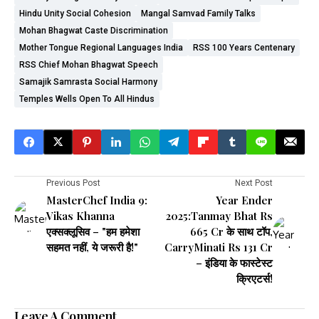
Hindu Unity Social Cohesion
Mangal Samvad Family Talks
Mohan Bhagwat Caste Discrimination
Mother Tongue Regional Languages India
RSS 100 Years Centenary
RSS Chief Mohan Bhagwat Speech
Samajik Samrasta Social Harmony
Temples Wells Open To All Hindus
Previous Post
Next Post
MasterChef India 9:
Year Ender
Vikas Khanna
2025:Tanmay Bhat Rs
एक्सक्लूसिव – "हम हमेशा
665 Cr के साथ टॉप,
सहमत नहीं, ये जरूरी है!"
CarryMinati Rs 131 Cr
– इंडिया के फास्टेस्ट
क्रिएटर्स!
Leave A Comment