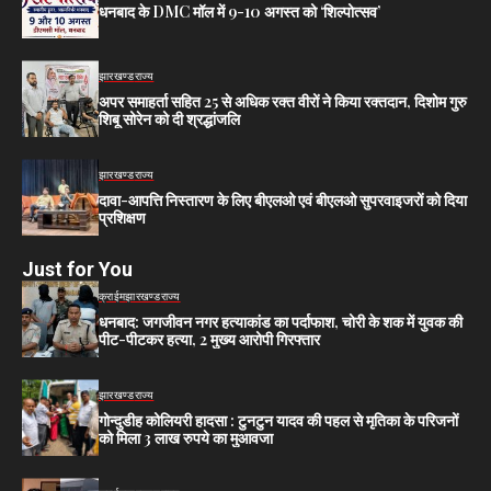
धनबाद के DMC मॉल में 9-10 अगस्त को ‘शिल्पोत्सव’
झारखण्ड
राज्य
अपर समाहर्ता सहित 25 से अधिक रक्त वीरों ने किया रक्तदान, दिशोम गुरु
शिबू सोरेन को दी श्रद्धांजलि
झारखण्ड
राज्य
दावा-आपत्ति निस्तारण के लिए बीएलओ एवं बीएलओ सुपरवाइजरों को दिया
प्रशिक्षण
Just for You
क्राईम
झारखण्ड
राज्य
धनबाद: जगजीवन नगर हत्याकांड का पर्दाफाश, चोरी के शक में युवक की
पीट-पीटकर हत्या, 2 मुख्य आरोपी गिरफ्तार
झारखण्ड
राज्य
गोन्दुडीह कोलियरी हादसा : टुनटुन यादव की पहल से मृतिका के परिजनों
को मिला 3 लाख रुपये का मुआवजा