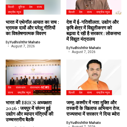
दिल्ली
दुनिया
देश
राज्य
राष्ट्रीय न्यूज
दिल्ली
देश
राज्य
राष्ट्रीय न्यूज
भारत में एथेनॉल आयात का सच :
देश में ई-गतिशीलता, उद्योग और
भ्रामक दावों और घरेलू नीतियों
कृषि क्षेत्र में विद्युतीकरण को
का विश्लेषणात्मक विवरण
बढ़ावा दे रही है सरकार : लोकसभा
में विद्युत मंत्रालय
By
Yudhishthir Mahato
August 7, 2026
By
Yudhishthir Mahato
August 7, 2026
देश
राजस्थान
राजस्थान-NEWS
राज्य
राष्ट्रीय न्यूज
दिल्ली
देश
राज्य
राष्ट्रीय न्यूज
भारत की BRICS अध्यक्षता
जम्मू-कश्मीर में नशा मुक्ति और
2026 : जयपुर में संपन्न हुई
तस्करी के खिलाफ अभियान तेज,
उद्योग और व्यापार मंत्रियों की
राज्यसभा में सरकार ने दिया ब्योरा
उच्चस्तरीय बैठकें
By
Yudhishthir Mahato
August 7, 2026