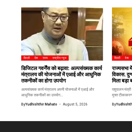
दिल्ली
देश
राज्य
राष्ट्रीय न्यूज
दिल्ली
देश
डिजिटल गवर्नेंस को बढ़ावा: अल्पसंख्यक कार्य
राज्यसभा म
मंत्रालय की योजनाओं में एआई और आधुनिक
विकास, दुग
तकनीकों का होगा उपयोग
मिला बड़ा ब
अल्पसंख्यक कार्य मंत्रालय अपनी योजनाओं में एआई और
पशुपालन मंत्री
आधुनिक तकनीकों का उपयोग...
मुफ्त टीकाकरण
By
Yudhishthir Mahato
August 5, 2026
By
Yudhishth