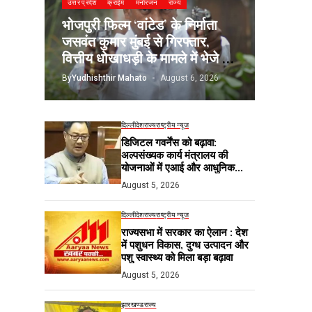
उत्तर प्रदेश
क्राईम
मनोरंजन
राज्य
भोजपुरी फिल्म ‘वांटेड’ के निर्माता
जसवंत कुमार मुंबई से गिरफ्तार,
वित्तीय धोखाधड़ी के मामले में भेजे गए
जेल
By
Yudhishthir Mahato
August 6, 2026
दिल्ली
देश
राज्य
राष्ट्रीय न्यूज
डिजिटल गवर्नेंस को बढ़ावा:
अल्पसंख्यक कार्य मंत्रालय की
योजनाओं में एआई और आधुनिक
तकनीकों का होगा उपयोग
August 5, 2026
दिल्ली
देश
राज्य
राष्ट्रीय न्यूज
राज्यसभा में सरकार का ऐलान : देश
में पशुधन विकास, दुग्ध उत्पादन और
पशु स्वास्थ्य को मिला बड़ा बढ़ावा
August 5, 2026
झारखण्ड
राज्य