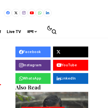
ल
Live TV
अन्य
Facebook
Instagram
YouTube
WhatsApp
LinkedIn
Also Read