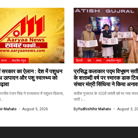
राज्य
राष्ट्रीय न्यूज
दिल्ली
देश
राज्य
राष्ट्रीय न्यूज
ें सरकार का ऐलान : देश में पशुधन
प्रसिद्ध कलाकार पद्म विभूषण स
्ध उत्पादन और पशु स्वास्थ्य को
के शताब्दी वर्ष पर स्मारक डाक टि
ढ़ावा
संचार मंत्री सिंधिया ने किया अना
 राजीव रंजन सिंह ने राज्यसभा में पशुधन विकास,
सतीश गुजराल के 100वें जयंती वर्ष पर नया स
...
जारी।...
ir Mahato
August 5, 2026
By
Yudhishthir Mahato
August 3, 2