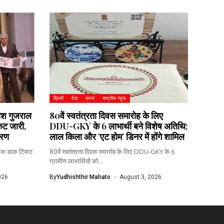
दिल्ली
देश
राज्य
राष्ट्रीय न्यूज
तीश गुजराल
80वें स्वतंत्रता दिवस समारोह के लिए
कट जारी,
DDU-GKY के 6 लाभार्थी बने विशेष अतिथि;
वरण
लाल किला और ‘एट होम’ डिनर में होंगे शामिल
्मारक डाक टिकट
80वें स्वतंत्रता दिवस समारोह के लिए DDU-GKY के 6
ग्रामीण लाभार्थियों को...
026
By
Yudhishthir Mahato
August 3, 2026