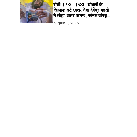
रांची: JPSC-JSSC धांधली के
खिलाफ डटे छात्र नेता देवेंद्र महतो
ने तोड़ा ‘वाटर फास्ट’, सोनम वांगचुक
से लाइव बात के बाद मानी अपील; भूख
August 5, 2026
हड़ताल जारी