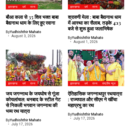
झारखण्ड
धर्म
राज्य
झारखण्ड
धर्म
राज्य
बौआ कला से 35 शिव भक्त बाबा
श्रावणी मेला : बाबा बैद्यनाथ धाम
बैद्यनाथ धाम के लिए हुए रवाना
में आस्था का सैलाब, तड़के 4:13
बजे से शुरू हुआ जलाभिषेक
By
Yudhishthir Mahato
August 3, 2026
By
Yudhishthir Mahato
August 1, 2026
झारखण्ड
धर्म
राज्य
झारखण्ड
धर्म
राज्य
राष्ट्रीय न्यूज
जय जगन्नाथ के जयघोष से गूंजा
ऐतिहासिक जगन्नाथपुर रथयात्रा
कोयलांचल: धनबाद के स्टील गेट
: राज्यपाल और सीएम ने खींचा
से निकली भगवान जगन्नाथ की
महाप्रभु का रथ
भव्य रथ यात्रा
By
Yudhishthir Mahato
July 17, 2026
By
Yudhishthir Mahato
July 17, 2026