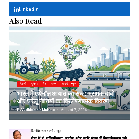
LinkedIn
Also Read
दिल्ली
दुनिया
देश
राज्य
राष्ट्रीय न्यूज
भारत में एथेनॉल आयात का सच : भ्रामक दावों
और घरेलू नीतियों का विश्लेषणात्मक विवरण
By
Yudhishthir Mahato
August 7, 2026
दिल्ली
देश
राज्य
राष्ट्रीय न्यूज
देश में ई-गतिशीलता, उद्योग और कृषि क्षेत्र में विद्युतीकरण को