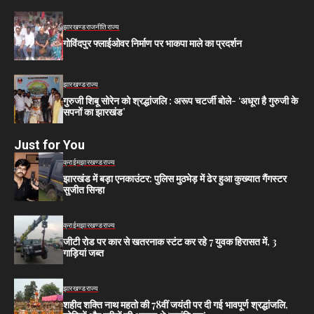
झारखण्ड
राजनीति
राज्य
गोविंदपुर फ्लाईओवर निर्माण पर भाकपा माले का प्रदर्शन
झारखण्ड
राज्य
गुरुजी शिबू सोरेन को श्रद्धांजलि : अरूप चटर्जी बोले- ‘अधूरा है गुरुजी के
सपनों का झारखंड’
Just for You
क्राईम
झारखण्ड
राज्य
झारखंड में बड़ा एनकाउंटर: पुलिस मुठभेड़ में ढेर हुआ कुख्यात गैंगस्टर
सुजीत सिन्हा
क्राईम
झारखण्ड
राज्य
जीटी रोड पर कार से खतरनाक स्टंट कर रहे 7 युवक हिरासत में, 3
गाड़ियां जब्त
झारखण्ड
राज्य
शहीद शक्ति नाथ महतो की 78वीं जयंती पर दी गई भावपूर्ण श्रद्धांजलि,