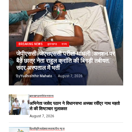
BREAKING NEWS
झारखण्ड
राज्य
जेपीएससी-जेएसएससी परीक्षा धांधली :अनशन पर
बैठे छात्र नेता राहुल क्रांति की बिगड़ी तबीयत,
सदर अस्पताल में भर्ती
By
Yudhishthir Mahato
August 7, 2026
झारखण्ड
मनोरंजन
राज्य
अभिनेता जावेद पठान ने विधानसभा अध्यक्ष रवींद्र नाथ महतो
से की शिष्टाचार मुलाकात
August 7, 2026
दिल्ली
दुनिया
देश
राज्य
राष्ट्रीय न्यूज