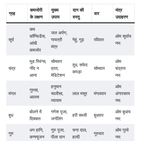
कमजोरी
मुख्य
दान की
मंत्र
ग्रह
वार
के लक्षण
उपाय
वस्तु
उदाहरण
कम
जल अर्पण,
कॉन्फिडेंस,
ओम सूर्याय
सूर्य
गायत्री
गेहूं, गुड़
रविवार
आंखें
नम:
मंत्र
कमजोर
मूड स्विंग्स,
सोमवार
ओम
दूध, सफेद
चंद्र
नींद न
व्रत,
सोमवार
चंद्राय
कपड़ा
आना
मेडिटेशन
नम:
हनुमान
ओम
गुस्सा,
मंगल
चालीसा,
लाल मसूर
मंगलवार
अंगारकाय
आलस
व्यायाम
नम:
बोलने में
गणेश पूजा,
ओम बुधाय
बुध
हरी सब्जी
बुधवार
दिक्कत
जर्नलिंग
नम:
धन हानि,
गुरु पूजा,
चना दाल,
ओम गुरवे
गुरु
गुरुवार
कन्फ्यूजन
पीला दान
हल्दी
नम: