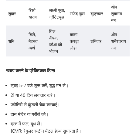
ओम
रिश्ते
लक्ष्मी पूजा,
शुक्र
सफेद फूल
शुक्रवार
शुक्राय
खराब
ग्रेटिट्यूड
नम:
तिल
डिले,
काला
ओम
दीपक,
शनि
मेहनत
कपड़ा,
शनिवार
शनैश्चराय
कौआ को
व्यर्थ
लोहा
नम:
भोजन
उपाय करने के प्रैक्टिकल टिप्स
सुबह 5-7 बजे शुरू करें, शुद्ध मन से।
21 या 40 दिन लगातार करें।
ज्योतिषी से कुंडली चेक करवाएं।
दान मंदिर या गरीबों को।
व्रत में फल, दूध लें।
ICMR: रेगुलर रूटीन मेंटल हेल्थ सुधारता है।