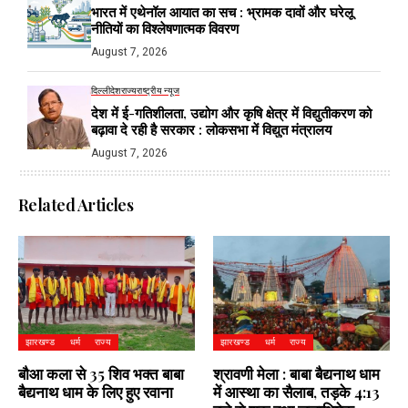
भारत में एथेनॉल आयात का सच : भ्रामक दावों और घरेलू
नीतियों का विश्लेषणात्मक विवरण
August 7, 2026
दिल्ली
देश
राज्य
राष्ट्रीय न्यूज
देश में ई-गतिशीलता, उद्योग और कृषि क्षेत्र में विद्युतीकरण को
बढ़ावा दे रही है सरकार : लोकसभा में विद्युत मंत्रालय
August 7, 2026
Related Articles
झारखण्ड
धर्म
राज्य
झारखण्ड
धर्म
राज्य
बौआ कला से 35 शिव भक्त बाबा
श्रावणी मेला : बाबा बैद्यनाथ धाम
बैद्यनाथ धाम के लिए हुए रवाना
में आस्था का सैलाब, तड़के 4:13