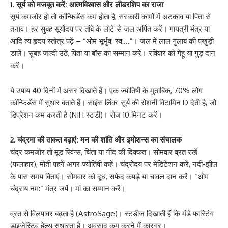
1. सूर्य को मजबूत करें: आत्मविश्वास और लीडरशिप का राजा
सूर्य कमजोर हो तो कॉन्फिडेंस कम होता है, सरकारी कामों में अटकाव या पिता से
तनाव। हर सुबह सूर्योदय पर तांबे के लोटे से जल अर्पित करें। गायत्री मंत्र या
आदि त्य हृदय स्तोत्र पढ़ें – “ओम भूर्भुव: स्व:…”। जल में लाल गुलाब की पंखुड़ी
डालें। सुबह जल्दी उठें, पिता या बॉस का सम्मान करें। रविवार को गेहूं या गुड़ दान
करें।
ये उपाय 40 दिनों में असर दिखाते हैं। एक ज्योतिषी के मुताबिक, 70% लोग
कॉन्फिडेंस में सुधार बताते हैं। साइंस लिंक: सूर्य की रोशनी विटामिन D देती है, जो
डिप्रेशन कम करती है (NIH स्टडी)। रोज 10 मिनट करें।
2. चंद्रमा की ताकत बढ़ाएं: मन की शांति और इमोशन्स का संचालक
चंद्र कमजोर तो मूड स्विंग्स, चिंता या नींद की दिक्कत। सोमवार व्रत रखें
(फलाहार), मोती पहनें अगर ज्योतिषी कहें। चंद्रोदय पर मेडिटेशन करें, नदी-झील
के पास समय बिताएं। सोमवार को दूध, सफेद कपड़े या चावल दान करें। “ओम
चंद्राय नम:” मंत्र जपें। मां का सम्मान करें।
व्रत से विलपावर बढ़ता है (AstroSage)। स्टडीज दिखाती हैं कि मंडे फास्टिंग
डाइजेस्टिव हेल्थ सुधारता है। अवसाद कम करने में कारगर।