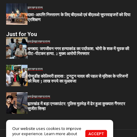
झारखण्ड
राज्य
दावा-आपत्ति निस्तारण के लिए बीएलओ एवं बीएलओ सुपरवाइजरों को दिया
प्रशिक्षण
Just for You
क्राईम
झारखण्ड
राज्य
धनबाद: जगजीवन नगर हत्याकांड का पर्दाफाश, चोरी के शक में युवक की
पीट-पीटकर हत्या, 2 मुख्य आरोपी गिरफ्तार
झारखण्ड
राज्य
गोन्दुडीह कोलियरी हादसा : टुनटुन यादव की पहल से मृतिका के परिजनों
को मिला 3 लाख रुपये का मुआवजा
क्राईम
झारखण्ड
राज्य
झारखंड में बड़ा एनकाउंटर: पुलिस मुठभेड़ में ढेर हुआ कुख्यात गैंगस्टर
सुजीत सिन्हा
Our website uses cookies to improve
your experience. Learn more about
ACCEPT