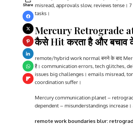
misread, approvals slow, reviews tense। 7 
Share
tasks।
Mercury Retrograde a
कैसे Hit करता है और बचाव क
remote/hybrid work normal बनने के बाद Mercur
है। communication errors, tech glitches, del
issues big challenges। emails misread, to
coordination suffer।
Mercury communication planet – retrograde
dependent – misunderstandings increase। 
remote work boundaries blur: retrograd