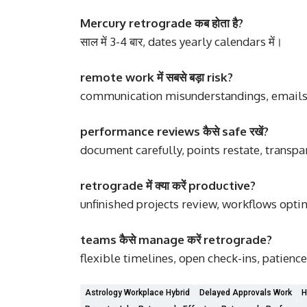
Mercury retrograde कब होता है?
साल में 3-4 बार, dates yearly calendars में।
remote work में सबसे बड़ा risk?
communication misunderstandings, emails
performance reviews कैसे safe रखें?
document carefully, points restate, transp
retrograde में क्या करें productive?
unfinished projects review, workflows opt
teams कैसे manage करें retrograde?
flexible timelines, open check-ins, patienc
Astrology Workplace Hybrid
Delayed Approvals Work
H