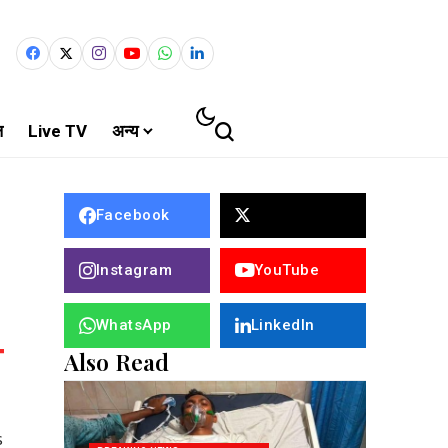
ल
Live TV
अन्य
Facebook
Instagram
YouTube
WhatsApp
LinkedIn
Also Read
s