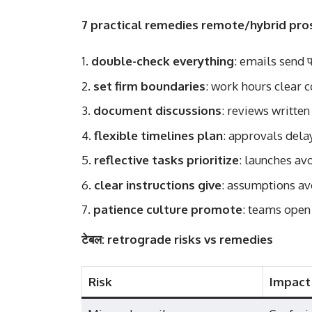
7 practical remedies remote/hybrid pros 
double-check everything
: emails send 
set firm boundaries
: work hours clear
document discussions
: reviews writt
flexible timelines plan
: approvals dela
reflective tasks prioritize
: launches avo
clear instructions give
: assumptions a
patience culture promote
: teams ope
टेबल: retrograde risks vs remedies
Risk
Impact