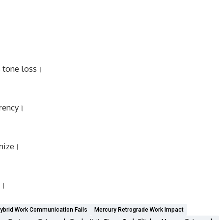
 tone loss।
arency।
imize।
e।
ybrid Work Communication Fails
Mercury Retrograde Work Impact