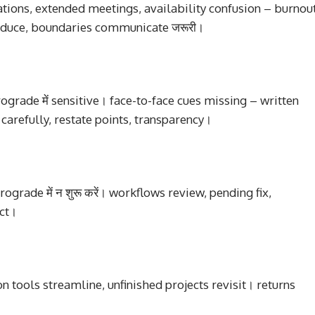
tions, extended meetings, availability confusion – burnou
reduce, boundaries communicate जरूरी।
grade में sensitive। face-to-face cues missing – written
efully, restate points, transparency।
rade में न शुरू करें। workflows review, pending fix,
ct।
 tools streamline, unfinished projects revisit। returns