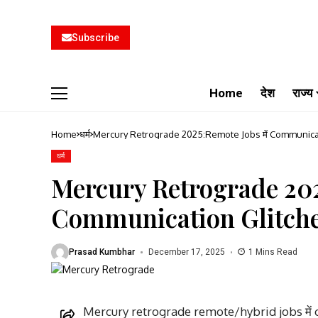
Subscribe
Home
देश
राज्य
Home
धर्म
Mercury Retrograde 2025:Remote Jobs में Communication
धर्म
Mercury Retrograde 2025
Communication Glitches स
Prasad Kumbhar
December 17, 2025
1 Mins Read
Mercury retrograde remote/hybrid jobs में c