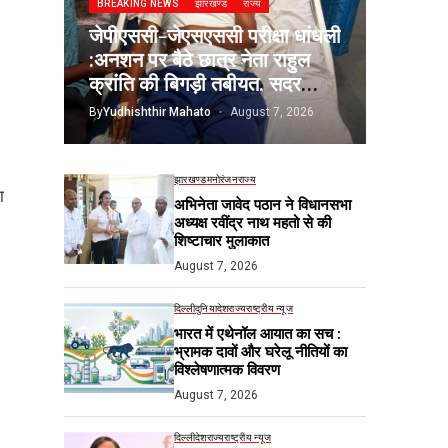
BREAKING NEWS
झारखण्ड
राज्य
जेपीएससी-जेएसएससी परीक्षा धांधली
:अनशन पर बैठे छात्र नेता राहुल
क्रांति की बिगड़ी तबीयत, सदर
अस्पताल में भर्ती
By
Yudhishthir Mahato
August 7, 2026
झारखण्ड
मनोरंजन
राज्य
ा
अभिनेता जावेद पठान ने विधानसभा
अध्यक्ष रवींद्र नाथ महतो से की
शिष्टाचार मुलाकात
August 7, 2026
दिल्ली
दुनिया
देश
राज्य
राष्ट्रीय न्यूज
भारत में एथेनॉल आयात का सच :
भ्रामक दावों और घरेलू नीतियों का
विश्लेषणात्मक विवरण
August 7, 2026
दिल्ली
देश
राज्य
राष्ट्रीय न्यूज