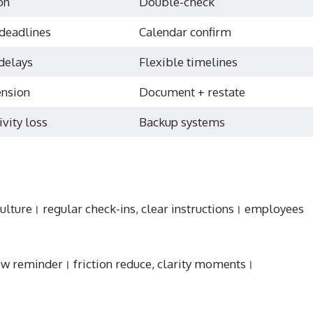
on
Double-check
deadlines
Calendar confirm
delays
Flexible timelines
nsion
Document + restate
vity loss
Backup systems
lture। regular check-ins, clear instructions। employees
view reminder। friction reduce, clarity moments।