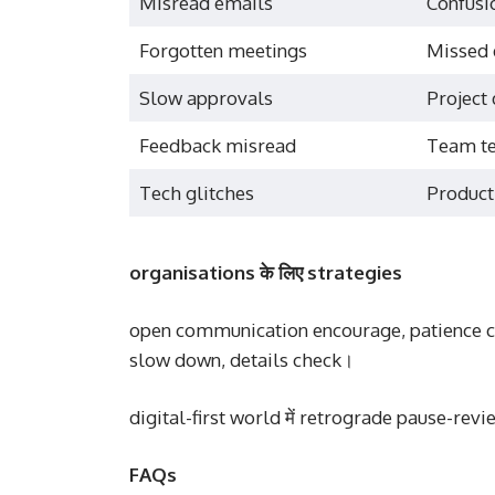
Misread emails
Confusi
Forgotten meetings
Missed 
Slow approvals
Project 
Feedback misread
Team te
Tech glitches
Producti
organisations के लिए strategies
open communication encourage, patience cu
slow down, details check।
digital-first world में retrograde pause-re
FAQs