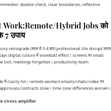
remedies: double-check, clear boundaries, reflective
t Work:Remote/Hybrid Jobs को
े 7 उपाय
y retrograde (साल में 3-4 बार) professional life disrupt करत
ays digital culture में snowball effect। screens पर small
ne lost, meetings forgotten। productivity-team
 में clarity hit। remote workers emails/chats/video पर
approvals/contracts slow। time zone differences worsen।
e stress amplifier