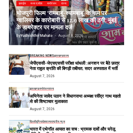
क्राईम
मध्य प्रदेश
मनोरंजन
राज्य
भोजपुरी फिल्म ‘रामबाबू-श्यामबाबू’ के नाम पर
ग्वालियर के कारोबारी से 12.9 लाख की ठगी, मुंबई
के डायरेक्टर पर मामला दर्ज
By
Yudhishthir Mahato
August 8, 2026
BREAKING NEWS
झारखण्ड
राज्य
जेपीएससी-जेएसएससी परीक्षा धांधली :अनशन पर बैठे छात्र
नेता राहुल क्रांति की बिगड़ी तबीयत, सदर अस्पताल में भर्ती
August 7, 2026
झारखण्ड
मनोरंजन
राज्य
अभिनेता जावेद पठान ने विधानसभा अध्यक्ष रवींद्र नाथ महतो
से की शिष्टाचार मुलाकात
August 7, 2026
दिल्ली
दुनिया
देश
राज्य
राष्ट्रीय न्यूज
भारत में एथेनॉल आयात का सच : भ्रामक दावों और घरेलू