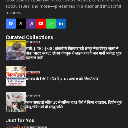
social issues, and more—presented in a clear and impactful
manner.
Curated Collections
झारखण्ड
राज्य
रांची: JPSC-JSSC धांधली के खिलाफ डटे छात्र नेता देवेंद्र महतो ने
तोड़ा ‘वाटर फास्ट’, सोनम वांगचुक से लाइव बात के बाद मानी अपील; भूख
हड़ताल जारी
झारखण्ड
राज्य
धनबाद के DMC मॉल में 9-10 अगस्त को ‘शिल्पोत्सव’
झारखण्ड
राज्य
अपर समाहर्ता सहित 25 से अधिक रक्त वीरों ने किया रक्तदान, दिशोम गुरु
शिबू सोरेन को दी श्रद्धांजलि
Just for You
क्राईम
झारखण्ड
राज्य