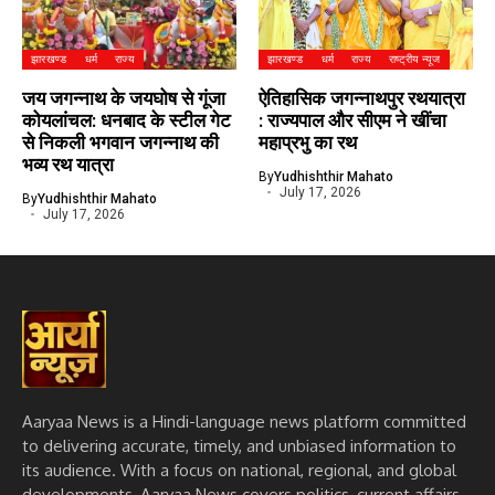
झारखण्ड
धर्म
राज्य
झारखण्ड
धर्म
राज्य
राष्ट्रीय न्यूज
जय जगन्नाथ के जयघोष से गूंजा
ऐतिहासिक जगन्नाथपुर रथयात्रा
कोयलांचल: धनबाद के स्टील गेट
: राज्यपाल और सीएम ने खींचा
से निकली भगवान जगन्नाथ की
महाप्रभु का रथ
भव्य रथ यात्रा
By
Yudhishthir Mahato
July 17, 2026
By
Yudhishthir Mahato
July 17, 2026
Aaryaa News is a Hindi-language news platform committed
to delivering accurate, timely, and unbiased information to
its audience. With a focus on national, regional, and global
developments, Aaryaa News covers politics, current affairs,