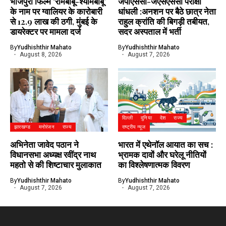
भोजपुरी फिल्म ‘रामबाबू-श्यामबाबू’
जेपीएससी-जेएसएससी परीक्षा
के नाम पर ग्वालियर के कारोबारी
धांधली :अनशन पर बैठे छात्र नेता
से 12.9 लाख की ठगी, मुंबई के
राहुल क्रांति की बिगड़ी तबीयत,
डायरेक्टर पर मामला दर्ज
सदर अस्पताल में भर्ती
By
Yudhishthir Mahato
By
Yudhishthir Mahato
August 8, 2026
August 7, 2026
दिल्ली
दुनिया
देश
राज्य
झारखण्ड
मनोरंजन
राज्य
राष्ट्रीय न्यूज
अभिनेता जावेद पठान ने
भारत में एथेनॉल आयात का सच :
विधानसभा अध्यक्ष रवींद्र नाथ
भ्रामक दावों और घरेलू नीतियों
महतो से की शिष्टाचार मुलाकात
का विश्लेषणात्मक विवरण
By
Yudhishthir Mahato
By
Yudhishthir Mahato
August 7, 2026
August 7, 2026