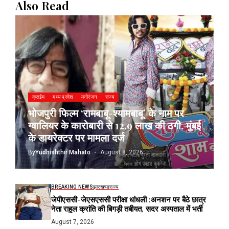
Also Read
क्राईम
मध्य प्रदेश
मनोरंजन
राज्य
भोजपुरी फिल्म ‘रामबाबू-श्यामबाबू’ के नाम पर
ग्वालियर के कारोबारी से 12.9 लाख की ठगी, मुंबई
के डायरेक्टर पर मामला दर्ज
By
Yudhishthir Mahato
August 8, 2026
BREAKING NEWS
झारखण्ड
राज्य
जेपीएससी-जेएसएससी परीक्षा धांधली :अनशन पर बैठे छात्र
नेता राहुल क्रांति की बिगड़ी तबीयत, सदर अस्पताल में भर्ती
August 7, 2026