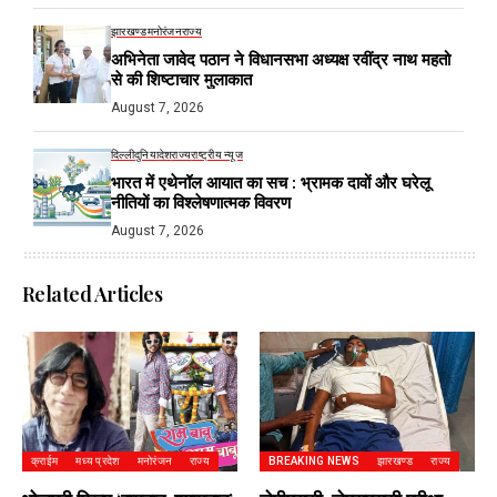
झारखण्ड
मनोरंजन
राज्य
अभिनेता जावेद पठान ने विधानसभा अध्यक्ष रवींद्र नाथ महतो
से की शिष्टाचार मुलाकात
August 7, 2026
दिल्ली
दुनिया
देश
राज्य
राष्ट्रीय न्यूज
भारत में एथेनॉल आयात का सच : भ्रामक दावों और घरेलू
नीतियों का विश्लेषणात्मक विवरण
August 7, 2026
Related Articles
क्राईम
मध्य प्रदेश
मनोरंजन
राज्य
BREAKING NEWS
झारखण्ड
राज्य