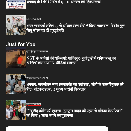
धनबाद के DMC मॉल में 9-10 अगस्त को ‘शिल्पोत्सव’
झारखण्ड
राज्य
अपर समाहर्ता सहित 25 से अधिक रक्त वीरों ने किया रक्तदान, दिशोम गुरु
शिबू सोरेन को दी श्रद्धांजलि
Just for You
क्राईम
झारखण्ड
राज्य
NGT के आदेशों की धज्जियां: गोविंदपुर-पूर्वी टुंडी में अवैध बालू का
‘पासिंग’ खेल उजागर, वीडियो वायरल
क्राईम
झारखण्ड
राज्य
धनबाद: जगजीवन नगर हत्याकांड का पर्दाफाश, चोरी के शक में युवक की
पीट-पीटकर हत्या, 2 मुख्य आरोपी गिरफ्तार
झारखण्ड
राज्य
गोन्दुडीह कोलियरी हादसा : टुनटुन यादव की पहल से मृतिका के परिजनों
को मिला 3 लाख रुपये का मुआवजा