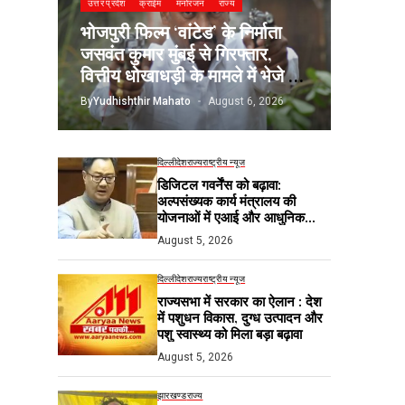
उत्तर प्रदेश
क्राईम
मनोरंजन
राज्य
भोजपुरी फिल्म ‘वांटेड’ के निर्माता
जसवंत कुमार मुंबई से गिरफ्तार,
वित्तीय धोखाधड़ी के मामले में भेजे गए
जेल
By
Yudhishthir Mahato
August 6, 2026
दिल्ली
देश
राज्य
राष्ट्रीय न्यूज
डिजिटल गवर्नेंस को बढ़ावा:
अल्पसंख्यक कार्य मंत्रालय की
योजनाओं में एआई और आधुनिक
तकनीकों का होगा उपयोग
August 5, 2026
दिल्ली
देश
राज्य
राष्ट्रीय न्यूज
राज्यसभा में सरकार का ऐलान : देश
में पशुधन विकास, दुग्ध उत्पादन और
पशु स्वास्थ्य को मिला बड़ा बढ़ावा
August 5, 2026
झारखण्ड
राज्य