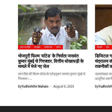
उत्तर प्रदेश
क्राईम
मनोरंजन
राज्य
दिल्ली
देश
भोजपुरी फिल्म ‘वांटेड’ के निर्माता जसवंत
डिजिटल गवर
कुमार मुंबई से गिरफ्तार, वित्तीय धोखाधड़ी के
मंत्रालय 
मामले में भेजे गए जेल
तकनीकों क
पवन सिंह की फिल्म वांटेड के प्रोड्यूसर जसवंत कुमार मुंबई से
अल्पसंख्यक का
गिरफ्तार।...
आधुनिक तकनीक
By
Yudhishthir Mahato
August 6, 2026
By
Yudhishth