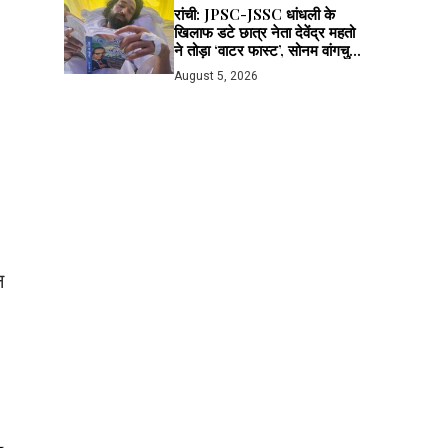
रांची: JPSC-JSSC धांधली के
खिलाफ डटे छात्र नेता देवेंद्र महतो
ने तोड़ा ‘वाटर फास्ट’, सोनम वांगचुक
से लाइव बात के बाद मानी अपील; भूख
August 5, 2026
हड़ताल जारी
न