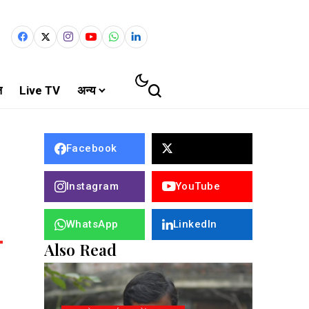
ल
Live TV
अन्य
Facebook
Instagram
YouTube
WhatsApp
LinkedIn
Also Read