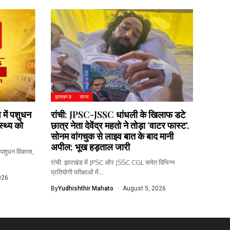
झारखण्ड
राज्य
 में पशुधन
रांची: JPSC-JSSC धांधली के खिलाफ डटे
स्थ्य को
छात्र नेता देवेंद्र महतो ने तोड़ा ‘वाटर फास्ट’,
सोनम वांगचुक से लाइव बात के बाद मानी
अपील; भूख हड़ताल जारी
ें पशुधन विकास,
रांची: झारखंड में JPSC और JSSC CGL समेत विभिन्न
प्रतियोगी परीक्षाओं में...
026
By
Yudhishthir Mahato
August 5, 2026