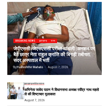
BREAKING NEWS
झारखण्ड
राज्य
जेपीएससी-जेएसएससी परीक्षा धांधली :अनशन पर
बैठे छात्र नेता राहुल क्रांति की बिगड़ी तबीयत,
सदर अस्पताल में भर्ती
By
Yudhishthir Mahato
August 7, 2026
झारखण्ड
मनोरंजन
राज्य
अभिनेता जावेद पठान ने विधानसभा अध्यक्ष रवींद्र नाथ महतो
से की शिष्टाचार मुलाकात
August 7, 2026