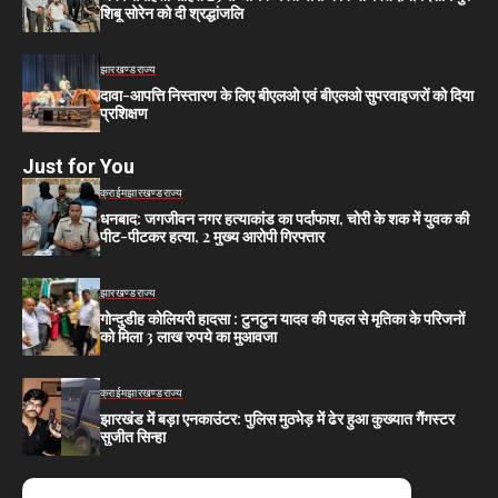
शिबू सोरेन को दी श्रद्धांजलि
झारखण्ड
राज्य
दावा-आपत्ति निस्तारण के लिए बीएलओ एवं बीएलओ सुपरवाइजरों को दिया
प्रशिक्षण
Just for You
क्राईम
झारखण्ड
राज्य
धनबाद: जगजीवन नगर हत्याकांड का पर्दाफाश, चोरी के शक में युवक की
पीट-पीटकर हत्या, 2 मुख्य आरोपी गिरफ्तार
झारखण्ड
राज्य
गोन्दुडीह कोलियरी हादसा : टुनटुन यादव की पहल से मृतिका के परिजनों
को मिला 3 लाख रुपये का मुआवजा
क्राईम
झारखण्ड
राज्य
झारखंड में बड़ा एनकाउंटर: पुलिस मुठभेड़ में ढेर हुआ कुख्यात गैंगस्टर
सुजीत सिन्हा