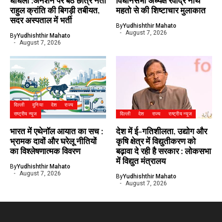
धांधली :अनशन पर बैठे छात्र नेता
विधानसभा अध्यक्ष रवींद्र नाथ
राहुल क्रांति की बिगड़ी तबीयत,
महतो से की शिष्टाचार मुलाकात
सदर अस्पताल में भर्ती
By
Yudhishthir Mahato
August 7, 2026
By
Yudhishthir Mahato
August 7, 2026
दिल्ली
दुनिया
देश
राज्य
राष्ट्रीय न्यूज
दिल्ली
देश
राज्य
राष्ट्रीय न्यूज
भारत में एथेनॉल आयात का सच :
देश में ई-गतिशीलता, उद्योग और
भ्रामक दावों और घरेलू नीतियों
कृषि क्षेत्र में विद्युतीकरण को
का विश्लेषणात्मक विवरण
बढ़ावा दे रही है सरकार : लोकसभा
में विद्युत मंत्रालय
By
Yudhishthir Mahato
August 7, 2026
By
Yudhishthir Mahato
August 7, 2026