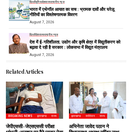
दिल्ली
दुनिया
देश
राज्य
राष्ट्रीय न्यूज
भारत में एथेनॉल आयात का सच : भ्रामक दावों और घरेलू
नीतियों का विश्लेषणात्मक विवरण
August 7, 2026
दिल्ली
देश
राज्य
राष्ट्रीय न्यूज
देश में ई-गतिशीलता, उद्योग और कृषि क्षेत्र में विद्युतीकरण को
बढ़ावा दे रही है सरकार : लोकसभा में विद्युत मंत्रालय
August 7, 2026
Related Articles
BREAKING NEWS
झारखण्ड
राज्य
झारखण्ड
मनोरंजन
राज्य
जेपीएससी-जेएसएससी परीक्षा
अभिनेता जावेद पठान ने